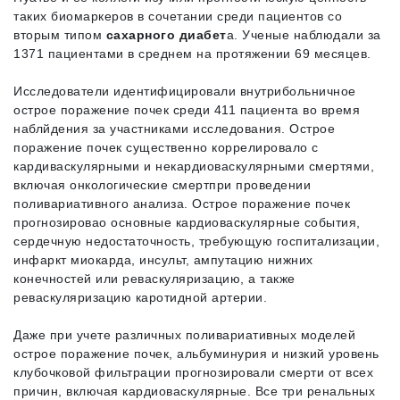
таких биомаркеров в сочетании среди пациентов со
вторым типом
сахарного диабет
а. Ученые наблюдали за
1371 пациентами в среднем на протяжении 69 месяцев.
Исследователи идентифицировали внутрибольничное
острое поражение почек среди 411 пациента во время
наблйдения за участниками исследования. Острое
поражение почек существенно коррелировало с
кардиваскулярными и некардиоваскулярными смертями,
включая онкологические смертпри проведении
поливариативного анализа. Острое поражение почек
прогнозировао основные кардиоваскулярные события,
сердечную недостаточность, требующую госпитализации,
инфаркт миокарда, инсульт, ампутацию нижних
конечностей или реваскуляризацию, а также
реваскуляризацию каротидной артерии.
Даже при учете различных поливариативных моделей
острое поражение почек, альбуминурия и низкий уровень
клубочковой фильтрации прогнозировали смерти от всех
причин, включая кардиоваскулярные. Все три ренальных