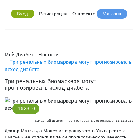
Вход
Регистрация
О проекте
Магазин
Мой Диабет
Новости
Три ренальных биомаркера могут прогнозировать
исход диабета
Три ренальных биомаркера могут
прогнозировать исход диабета
1628
0
сахарный диабет
,
прогнозировать
,
биомаркер
11.11.2015
Доктор Матильда Монсо из французского Университета
Пуатье и ее коллеги изучили прогностическую ценность