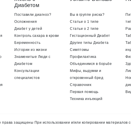
Диабетом
Поставили диагноз?
Вы в группе риска?
Пи
Осложнения
Статьи о 1 типе
ти
Диабет у детей
Статьи о 2 типе
Ра
ия
Контроль сахара в крови
Гестационный Диабет
Та
Беременность
Другие типы Диабета
Та
Истории из жизни
Симптомы
ин
о
Знаменитые Люди с
Профилактика
Фи
Диабетом
Объединимся в борьбе
Зд
Консультации
Мифы, выдумки и
Ли
специалистов
откровенный бред
Но
ия
Справочник
ди
Первая помощь
Ви
Техника инъекций
 права защищены При использовании и/или копировании материалов с