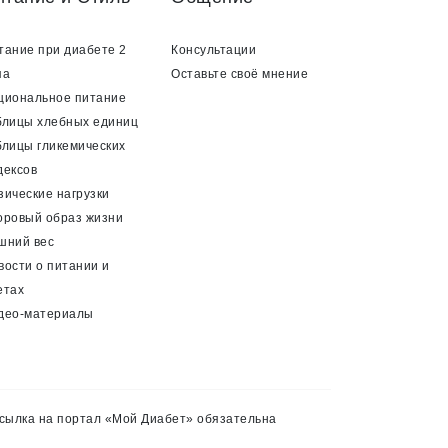
тание при диабете 2
Консультации
па
Оставьте своё мнение
циональное питание
блицы хлебных единиц
блицы гликемических
дексов
зические нагрузки
оровый образ жизни
шний вес
вости о питании и
етах
део-материалы
сылка на портал «Мой Диабет» обязательна