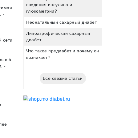
введения инсулина и
стимая
глюкометрии?
 -
Неонатальный сахарный диабет
Липоатрофический сахарный
диабет
й сети
Что такое предиабет и почему он
возникает?
с в 5-
, -
Все свежие статьи
в
лее