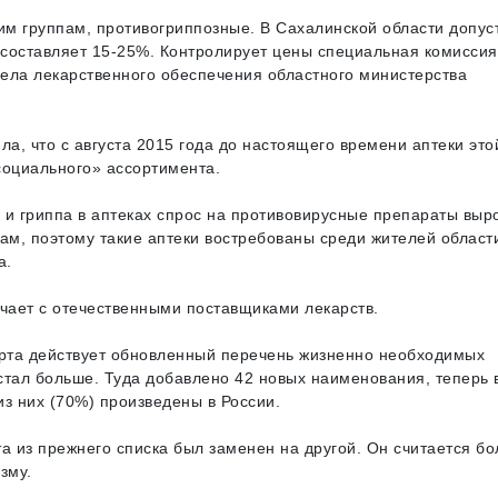
ким группам, противогриппозные. В Сахалинской области допу
составляет 15-25%. Контролирует цены специальная комиссия,
ела лекарственного обеспечения областного министерства
, что с августа 2015 года до настоящего времени аптеки это
социального» ассортимента.
и гриппа в аптеках спрос на противовирусные препараты выро
ам, поэтому такие аптеки востребованы среди жителей области
а.
ичает с отечественными поставщиками лекарств.
арта действует обновленный перечень жизненно необходимых
стал больше. Туда добавлено 42 новых наименования, теперь 
з них (70%) произведены в России.
а из прежнего списка был заменен на другой. Он считается бо
зму.