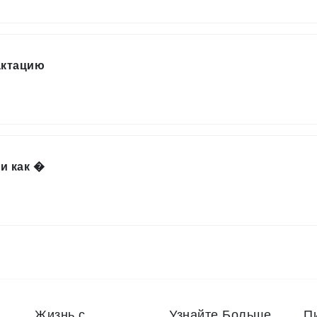
актацию
и как �
Жизнь с
Узнайте Больше
П