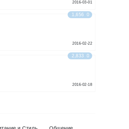
2016-03-01
1,656
0
2016-02-22
2,833
0
2016-02-18
итание и Стиль
Общение