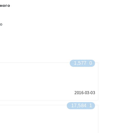
ного
го
1,577
0
2016-03-03
17,584
1