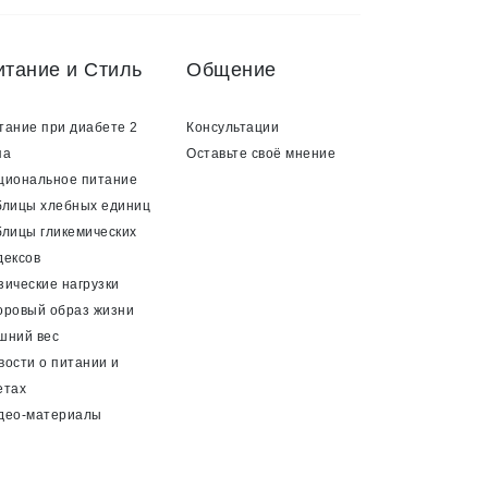
итание и Стиль
Общение
тание при диабете 2
Консультации
па
Оставьте своё мнение
циональное питание
блицы хлебных единиц
блицы гликемических
дексов
зические нагрузки
оровый образ жизни
шний вес
вости о питании и
етах
део-материалы