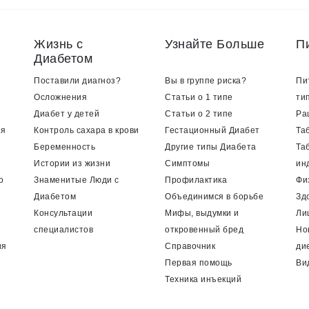
Жизнь с
Узнайте Больше
П
Диабетом
Поставили диагноз?
Вы в группе риска?
Пи
Осложнения
Статьи о 1 типе
ти
Диабет у детей
Статьи о 2 типе
Ра
ия
Контроль сахара в крови
Гестационный Диабет
Та
Беременность
Другие типы Диабета
Та
Истории из жизни
Симптомы
ин
о
Знаменитые Люди с
Профилактика
Фи
Диабетом
Объединимся в борьбе
Зд
Консультации
Мифы, выдумки и
Ли
специалистов
откровенный бред
Но
ия
Справочник
ди
Первая помощь
Ви
Техника инъекций