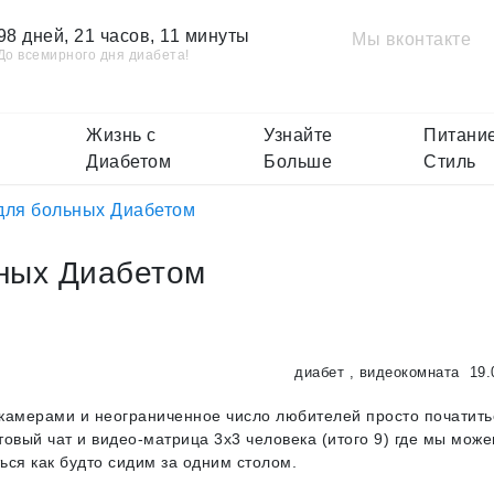
98 дней, 21 часов, 11 минуты
Мы вконтакте
До всемирного дня диабета!
Жизнь с
Узнайте
Питание
Диабетом
Больше
Стиль
для больных Диабетом
ных Диабетом
диабет
,
видеокомната
19.
камерами и неограниченное число любителей просто початить
товый чат и видео-матрица 3х3 человека (итого 9) где мы мож
ься как будто сидим за одним столом.