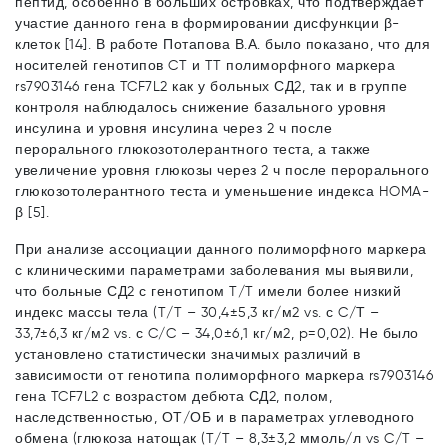
пептид, особенно в больших островках, что подтверждает
участие данного гена в формировании дисфункции β-
клеток [14]. В работе Потапова В.А. было показано, что для
носителей генотипов CT и TT полиморфного маркера
rs7903146 гена TCF7L2 как у больных СД2, так и в группе
контроля наблюдалось снижение базального уровня
инсулина и уровня инсулина через 2 ч после
перорального глюкозотолерантного теста, а также
увеличение уровня глюкозы через 2 ч после перорального
глюкозотолерантного теста и уменьшение индекса HOMA-
β [5].
При анализе ассоциации данного полиморфного маркера
с клиническими параметрами заболевания мы выявили,
что больные СД2 с генотипом T/T имели более низкий
индекс массы тела (T/T – 30,4±5,3 кг/м2 vs. с C/Т –
33,7±6,3 кг/м2 vs. с C/C – 34,0±6,1 кг/м2, p=0,02). Не было
установлено статистически значимых различий в
зависимости от генотипа полиморфного маркера rs7903146
гена TCF7L2 с возрастом дебюта СД2, полом,
наследственностью, ОТ/ОБ и в параметрах углеводного
обмена (глюкоза натощак (T/T – 8,3±3,2 ммоль/л vs C/T –