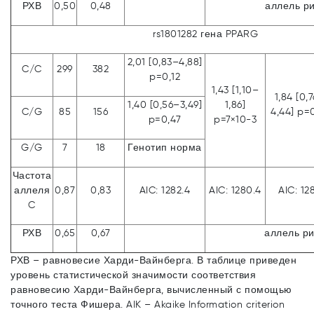
РХВ
0,50
0,48
аллель ри
rs1801282 гена PPARG
2,01 [0,83–4,88]
C/C
299
382
p=0,12
1,43 [1,10–
1,84 [0,
1,40 [0,56–3,49]
1,86]
C/G
85
156
4,44] p=
p=0,47
p=7×10-3
G/G
7
18
Генотип норма
Частота
аллеля
0,87
0,83
AIC: 1282.4
AIC: 1280.4
AIC: 12
C
РХВ
0,65
0,67
аллель ри
РХВ – равновесие Харди-Вайнберга. В таблице приведен
уровень статистической значимости соответствия
равновесию Харди-Вайнберга, вычисленный с помощью
точного теста Фишера. AIK – Akaike Information criterion