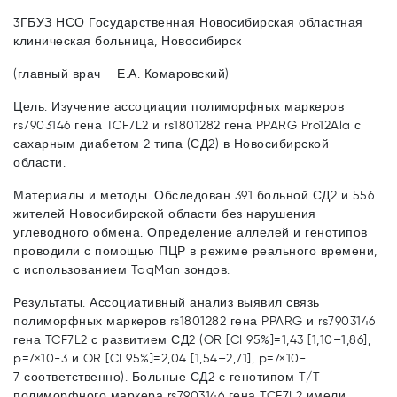
3ГБУЗ НСО Государственная Новосибирская областная
клиническая больница, Новосибирск
(главный врач – Е.А. Комаровский)
Цель. Изучение ассоциации полиморфных маркеров
rs7903146 гена TCF7L2 и rs1801282 гена PPARG Pro12Ala с
сахарным диабетом 2 типа (СД2) в Новосибирской
области.
Материалы и методы. Обследован 391 больной СД2 и 556
жителей Новосибирской области без нарушения
углеводного обмена. Определение аллелей и генотипов
проводили с помощью ПЦР в режиме реального времени,
с использованием TaqMan зондов.
Результаты. Ассоциативный анализ выявил связь
полиморфных маркеров rs1801282 гена PPARG и rs7903146
гена TCF7L2 с развитием СД2 (OR [CI 95%]=1,43 [1,10–1,86],
p=7×10-3 и OR [CI 95%]=2,04 [1,54–2,71], p=7×10-
7 соответственно). Больные СД2 с генотипом T/T
полиморфного маркера rs7903146 гена TCF7L2 имели