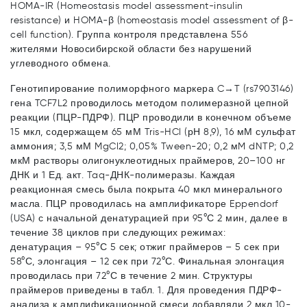
HOMA-IR (Homeostasis model assessment-insulin
resistance) и HOMA-β (homeostasis model assessment of β-
cell function). Группа контроля представлена 556
жителями Новосибирской области без нарушений
углеводного обмена.
Генотипирование полиморфного маркера C→T (rs7903146)
гена TCF7L2 проводилось методом полимеразной цепной
реакции (ПЦР-ПДРФ). ПЦР проводили в конечном объеме
15 мкл, содержащем 65 мМ Tris-HCl (рН 8,9), 16 мМ сульфат
аммония; 3,5 мМ MgCl2; 0,05% Tween-20; 0,2 мM dNTP; 0,2
мкМ растворы олигонуклеотидных праймеров, 20–100 нг
ДНК и 1 Ед. акт. Taq-ДНК-полимеразы. Каждая
реакционная смесь была покрыта 40 мкл минерального
масла. ПЦР проводилась на амплификаторе Eppendorf
(USA) с начальной денатурацией при 95°С 2 мин, далее в
течение 38 циклов при следующих режимах:
денатурация – 95°С 5 сек; отжиг праймеров – 5 сек при
58°С, элонгация – 12 сек при 72°С. Финальная элонгация
проводилась при 72°С в течение 2 мин. Структуры
праймеров приведены в табл. 1. Для проведения ПДРФ-
анализа к амплификационной смеси добавляли 2 мкл 10-