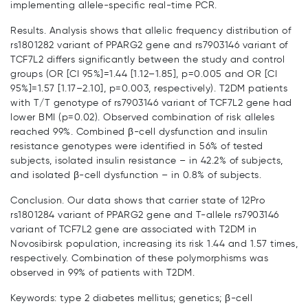
implementing allele-specific real-time PCR.
Results. Analysis shows that allelic frequency distribution of
rs1801282 variant of PPARG2 gene and rs7903146 variant of
TCF7L2 differs significantly between the study and control
groups (OR [CI 95%]=1.44 [1.12–1.85], p=0.005 and OR [CI
95%]=1.57 [1.17–2.10], p=0.003, respectively). T2DM patients
with T/T genotype of rs7903146 variant of TCF7L2 gene had
lower BMI (p=0.02). Observed combination of risk alleles
reached 99%. Combined β-cell dysfunction and insulin
resistance genotypes were identified in 56% of tested
subjects, isolated insulin resistance – in 42.2% of subjects,
and isolated β-cell dysfunction – in 0.8% of subjects.
Conclusion. Our data shows that carrier state of 12Pro
rs1801284 variant of PPARG2 gene and T-allele rs7903146
variant of TCF7L2 gene are associated with T2DM in
Novosibirsk population, increasing its risk 1.44 and 1.57 times,
respectively. Combination of these polymorphisms was
observed in 99% of patients with T2DM.
Keywords: type 2 diabetes mellitus; genetics; β-cell