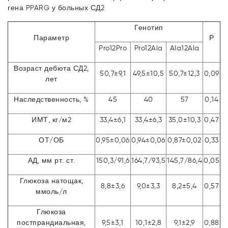
гена PPARG у больных СД2
Генотип
Параметр
Р
Pro12Pro
Pro12Ala
Ala12Ala
Возраст дебюта СД2,
50,7±9,1
49,5±10,5
50,7±12,3
0,09
лет
Наследственность, %
45
40
57
0,14
ИМТ, кг/м2
33,4±6,1
33,4±6,3
35,0±10,3
0,47
ОТ/ОБ
0,95±0,06
0,94±0,06
0,87±0,02
0,33
АД, мм рт. ст.
150,3/91,6
164,7/93,5
145,7/86,4
0,05
Глюкоза натощак,
8,8±3,6
9,0±3,3
8,2±5,4
0,57
ммоль/л
Глюкоза
постпрандиальная,
9,5±3,1
10,1±2,8
9,1±2,9
0,88