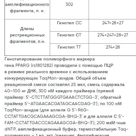
амплификационного
302
фрагмента, п. н.
Генотип CC
247+28+27
Длины
рестрикционных
Генотип СT
274+247+28+27
фрагментов, п.н.
Генотип TT
274+28
Генотипирование полиморфного маркера
гена PPARG (rs1801282) проводили с помощью ПЦР
в режиме реального времени с использованием
конкурирующих TaqMan-зондов. Общий объем
реакционной смеси составлял 25 мкл, смесь содержала
40–100 нг ДНК; 300 нМ каждого праймера (прямой
праймер: 5’-CTCTTATGGGTGAAACTCTGG-3’, обратный
праймер 5’-ATGAACACGATAGCAACGAG-3’); по 100 нМ
TaqMan-зондов (для аллеля G 5’-R6G-
CCTATTGACGCAGAAAGCGA-BHQ-3’ и для аллеля С 5’-
FAM-CCTATTGACCCAGAAAGCGA-BHQ-3’); 200 мкМ-ные
dNTP, амплификационный буфер, термостабильную Taq-
полимеразу – 1 ед. акт./реакцию. Амплификация