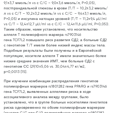
9,1±3,7 ммоль/л vs с C/C – 9,0±3,6 ммоль/л, P>0,05),
постпрандиальной глюкозы в крови (T/T – 10,2±3,2 ммоль/
л vs с C/T – 10,2±3,2 ммоль/л vs с C/C – 9,4±3,1 ммоль/л,
P>0,05) и инсулина натощак уровней (T/T – 11,2±9,4 µU/ml
vs C/T – 12,4±12,7 µU/ml vs с C/C – 12,4±11,6 µU/ml, P>0,05)).
Таким образом, нами установлено, что носительство
аллеля T полиморфного маркера rs7903146
гена TCF7L2 повышало риск развития СД2, а больные СД2
с генотипом T/T имели более низкий индекс массы тела.
Подобные результаты были получены и в Европейской
популяции, носители аллеля Т имели значительно более
низкие средние значения ИМТ, чем больные СД2 с
генотипом СС (29,10±5,06 vs. 30,04±4,77 кг/м2,
р=0,0013 [15].
При изучении комбинации распределения генотипов
полиморфных маркеров rs1801282 гена PPARG и rs7903146
гена TCF7L2, выявленных аллелями риска в ходе
ассоциативного анализа между группами, было
установлено, что в группе больных носителями генотипов
риска одновременно по обоим полиморфным маркерам
(генотип C/C или С/G полиморфного маркера rs1801282