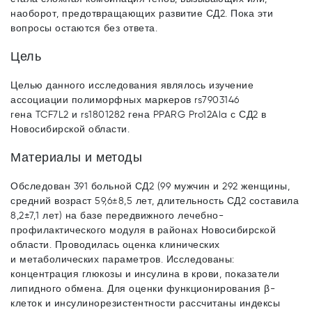
наоборот, предотвращающих развитие СД2. Пока эти
вопросы остаются без ответа.
Цель
Целью данного исследования являлось изучение
ассоциации полиморфных маркеров rs7903146
гена TCF7L2 и rs1801282 гена PPARG Pro12Ala с СД2 в
Новосибирской области.
Материалы и методы
Обследован 391 больной СД2 (99 мужчин и 292 женщины,
средний возраст 59,6±8,5 лет, длительность СД2 составила
8,2±7,1 лет) на базе передвижного лечебно-
профилактического модуля в районах Новосибирской
области. Проводилась оценка клинических
и метаболических параметров. Исследованы:
концентрация глюкозы и инсулина в крови, показатели
липидного обмена. Для оценки функционирования β-
клеток и инсулинорезистентности рассчитаны индексы