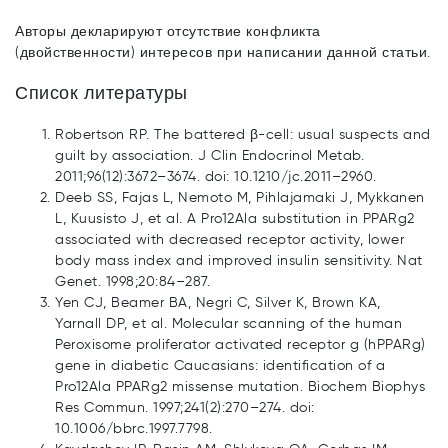
Авторы декларируют отсутствие конфликта
(двойственности) интересов при написании данной статьи.
Список литературы
Robertson RP. The battered β-cell: usual suspects and
guilt by association. J Clin Endocrinol Metab.
2011;96(12):3672–3674. doi: 10.1210/jc.2011–2960.
Deeb SS, Fajas L, Nemoto M, Pihlajamaki J, Mykkanen
L, Kuusisto J, et al. A Pro12Ala substitution in PPARg2
associated with decreased receptor activity, lower
body mass index and improved insulin sensitivity. Nat
Genet. 1998;20:84–287.
Yen CJ, Beamer BA, Negri C, Silver K, Brown KA,
Yarnall DP, et al. Molecular scanning of the human
Peroxisome proliferator activated receptor g (hPPARg)
gene in diabetic Caucasians: identification of a
Pro12Ala PPARg2 missense mutation. Biochem Biophys
Res Commun. 1997;241(2):270–274. doi:
10.1006/bbrc.1997.7798.