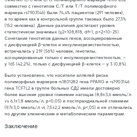
совместно с генотипом С/Т или Т/Т полиморфного
маркера rs7903146) были 74,4% пациентов (291 человек),
в то время как в контрольной группе таковых было 27,3%
(152 человека). Данные различия достигают уровня
статистически значимых (χ2=108,818, df=1, p=2×10-25).
Сочетание генотипов данных генов, ассоциированные
с дисфункцией β-клеток и инсулинорезистентностью,
встречались у 219 (56%) человек, генотипы,
ассоциированные только с инсулинорезистентностью, –
у 165 (42,2%), только с дисфункцией β-клеток – у 3 (0,8%).
Было установлено, что носители аллелей риска
полиморфных маркеров rs1801282 гена PPARG и rs7903146
гена TCF7L2 в группе больных СД2 имели достоверно
более высокие уровни гликемии натощак (8,8±3,6 ммоль/л
vs 6,1±1,8 ммоль/л, р<0,05) и постпрандиальной гликемии
(9,7±3,0 ммоль/л vs 7,5±2,2 ммоль/л, р<,05) и не отличались
по другим клиническим и метаболическим параметрам.
Заключение