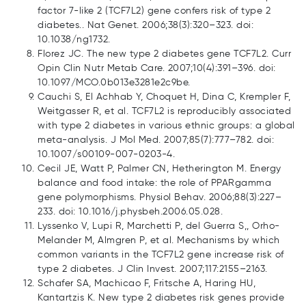
factor 7-like 2 (TCF7L2) gene confers risk of type 2
diabetes.. Nat Genet. 2006;38(3):320–323. doi:
10.1038/ng1732.
Florez JC. The new type 2 diabetes gene TCF7L2. Curr
Opin Clin Nutr Metab Care. 2007;10(4):391–396. doi:
10.1097/MCO.0b013e3281e2c9be.
Cauchi S, El Achhab Y, Choquet H, Dina C, Krempler F,
Weitgasser R, et al. TCF7L2 is reproducibly associated
with type 2 diabetes in various ethnic groups: a global
meta-analysis. J Mol Med. 2007;85(7):777–782. doi:
10.1007/s00109-007-0203-4.
Cecil JE, Watt P, Palmer CN, Hetherington M. Energy
balance and food intake: the role of PPARgamma
gene polymorphisms. Physiol Behav. 2006;88(3):227–
233. doi: 10.1016/j.physbeh.2006.05.028.
Lyssenko V, Lupi R, Marchetti P, del Guerra S,, Orho-
Melander M, Almgren P, et al. Mechanisms by which
common variants in the TCF7L2 gene increase risk of
type 2 diabetes. J Clin Invest. 2007;117:2155–2163.
Schafer SA, Machicao F, Fritsche A, Haring HU,
Kantartzis K. New type 2 diabetes risk genes provide