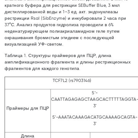
кратного буфера для рестрикции SEBuffer Blue, 3 мкл
дистиллированной воды и 1–3 ед. акт. эндонуклеазы
рестрикции RsaI (SibEnzyme) и инкубировали 2 часа при
37°С. Анализ продуктов гидролиза проводили в 6%
неденатурирующем полиакриаламидном геле путем
окрашивания бромистым этидием с последующей
визуализацией УФ-светом.
Таблица 1. Структуры праймеров для ПЦР, длина
амплификационного фрагмента и длины рестрикционных
фрагментов для каждого генотипа
TCF7L2 (rs7903146)
5’-
CAATTAGAGAGCTAAGCACTTTTTAGGTA
3’
Праймеры для ПЦР
5’-AAATACAAAGACATGCAAAAGCAGTA-
3’
Длина