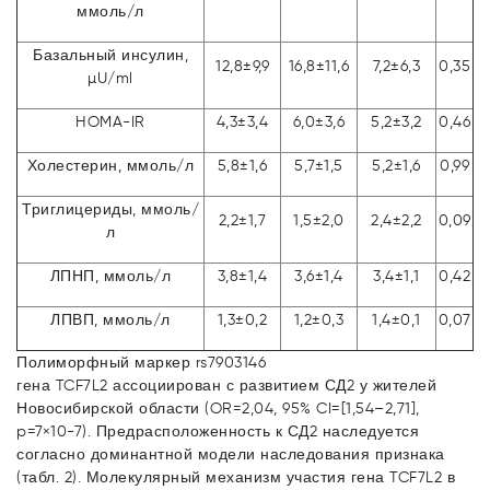
ммоль/л
Базальный инсулин,
12,8±9,9
16,8±11,6
7,2±6,3
0,35
µU/ml
HOMA-IR
4,3±3,4
6,0±3,6
5,2±3,2
0,46
Холестерин, ммоль/л
5,8±1,6
5,7±1,5
5,2±1,6
0,99
Триглицериды, ммоль/
2,2±1,7
1,5±2,0
2,4±2,2
0,09
л
ЛПНП, ммоль/л
3,8±1,4
3,6±1,4
3,4±1,1
0,42
ЛПВП, ммоль/л
1,3±0,2
1,2±0,3
1,4±0,1
0,07
Полиморфный маркер rs7903146
гена TCF7L2 ассоциирован с развитием СД2 у жителей
Новосибирской области (OR=2,04, 95% CI=[1,54–2,71],
p=7×10-7). Предрасположенность к СД2 наследуется
согласно доминантной модели наследования признака
(табл. 2). Молекулярный механизм участия гена TCF7L2 в