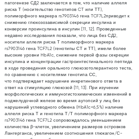
патогенезе СД2 заключается в том, что наличие аллеля
риска Т (носительство генотипов CT или ТТ),
полиморфного маркера rs7903146 гена TCF7L2приводит к
снижению глюкозозависимой секреции инсулина и
конверсии проинсулина в инсулин [11, 12]. Проведенные
недавно исследования показали, что лица без СД2,
носители аллеля риска Т полиморфного маркера
rs7903146 гена TCF7L2 (генотипы СТ и ТТ), имели более
высокие уровни HbA1c, снижение первой фазы секреции
инсулина и концентрации гастроинтестинального пептида
в ходе проведения орального глюкозотолерантного теста,
по сравнению с носителями генотипа СС,
что подтверждает нарушение инкретинового ответа в
ответ на стимуляцию глюкозой [11, 13]. При изучении
морфологических и иммуногистохимических изменений в
поджелудочной железе во время аутопсий у лиц без
нарушений углеводного обмена (HbA1c<6,5%) наличие
аллеля риска Т и генотипа Т/Т полиморфного маркера
rs7903146 гена TCF7L2 сопровождалось уменьшением
количества β-клеток, увеличением размеров островков
Лангерганса, увеличением соотношения глюкагон/С-