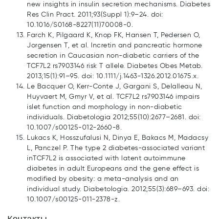
new insights in insulin secretion mechanisms. Diabetes
Res Clin Pract. 2011;93(Suppl 1):9–24. doi:
10.1016/S0168-8227(11)70008-0.
Farch K, Pilgaard K, Knop FK, Hansen T, Pedersen O,
Jorgensen T, et al. Incretin and pancreatic hormone
secretion in Caucasian non-diabetic carriers of the
TCF7L2 rs7903146 risk T allele. Diabetes Obes Metab.
2013;15(1):91–95. doi: 10.1111/j.1463-1326.2012.01675.x.
Le Bacquer O, Kerr-Conte J, Gargani S, Delalleau N,
Huyvaert M, Gmyr V, et al. TCF7L2 rs7903146 impairs
islet function and morphology in non-diabetic
individuals. Diabetologia 2012;55(10):2677–2681. doi:
10.1007/s00125-012-2660-8.
Lukacs K, Hosszufalusi N, Dinya E, Bakacs M, Madacsy
L, Panczel P. The type 2 diabetes-associated variant
inTCF7L2 is associated with latent autoimmune
diabetes in adult Europeans and the gene effect is
modified by obesity: a meta-analysis and an
individual study. Diabetologia. 2012;55(3):689–693. doi:
10.1007/s00125-011-2378-z.