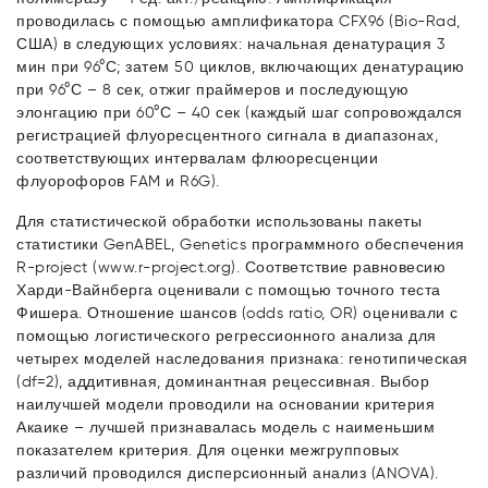
проводилась с помощью амплификатора CFX96 (Bio-Rad,
США) в следующих условиях: начальная денатурация 3
мин при 96°С; затем 50 циклов, включающих денатурацию
при 96°С – 8 сек, отжиг праймеров и последующую
элонгацию при 60°С – 40 сек (каждый шаг сопровождался
регистрацией флуоресцентного сигнала в диапазонах,
соответствующих интервалам флюоресценции
флуорофоров FAM и R6G).
Для статистической обработки использованы пакеты
статистики GenABEL, Genetics программного обеспечения
R-project (www.r-project.org). Соответствие равновесию
Харди-Вайнберга оценивали с помощью точного теста
Фишера. Отношение шансов (odds ratio, OR) оценивали с
помощью логистического регрессионного анализа для
четырех моделей наследования признака: генотипическая
(df=2), аддитивная, доминантная рецессивная. Выбор
наилучшей модели проводили на основании критерия
Акаике – лучшей признавалась модель с наименьшим
показателем критерия. Для оценки межгрупповых
различий проводился дисперсионный анализ (ANOVA).