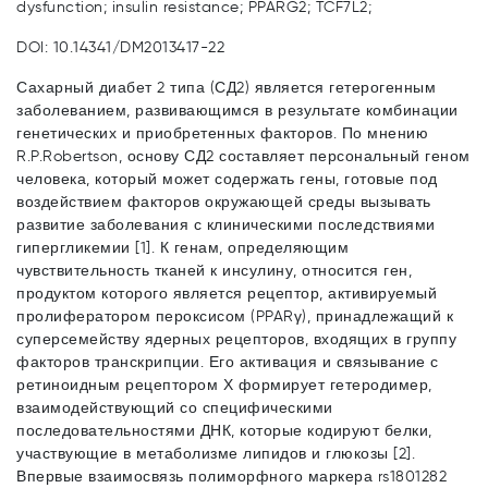
dysfunction; insulin resistance; PPARG2; TCF7L2;
DOI: 10.14341/DM2013417-22
Сахарный диабет 2 типа (СД2) является гетерогенным
заболеванием, развивающимся в результате комбинации
генетических и приобретенных факторов. По мнению
R.P.Robertson, основу СД2 составляет персональный геном
человека, который может содержать гены, готовые под
воздействием факторов окружающей среды вызывать
развитие заболевания с клиническими последствиями
гипергликемии [1]. К генам, определяющим
чувствительность тканей к инсулину, относится ген,
продуктом которого является рецептор, активируемый
пролифератором пероксисом (PPARγ), принадлежащий к
суперсемейству ядерных рецепторов, входящих в группу
факторов транскрипции. Его активация и связывание с
ретиноидным рецептором Х формирует гетеродимер,
взаимодействующий со специ­фическими
последовательностями ДНК, которые кодируют белки,
участвующие в метаболизме липидов и глюкозы [2].
Впервые взаимосвязь полиморфного маркера rs1801282