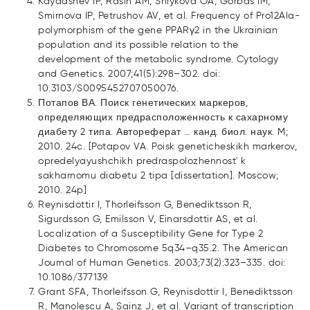
Kaydashev IP, Rasin AM, Shlykova OA, Gorbas IM,
Smirnova IP, Petrushov AV, et al. Frequency of Pro12Ala-
polymorphism of the gene PPARγ2 in the Ukrainian
population and its possible relation to the
development of the metabolic syndrome. Cytology
and Genetics. 2007;41(5):298–302. doi:
10.3103/S0095452707050076.
Потапов ВА. Поиск генетических маркеров,
определяющих предрасположенность к сахарному
диабету 2 типа. Автореферат … канд. биол. наук. M;
2010. 24c. [Potapov VA. Poisk geneticheskikh markerov,
opredelyayushchikh predraspolozhennost' k
sakharnomu diabetu 2 tipa [dissertation]. Moscow;
2010. 24p]
Reynisdottir I, Thorleifsson G, Benediktsson R,
Sigurdsson G, Emilsson V, Einarsdottir AS, et al.
Localization of a Susceptibility Gene for Type 2
Diabetes to Chromosome 5q34–q35.2. The American
Journal of Human Genetics. 2003;73(2):323–335. doi:
10.1086/377139.
Grant SFA, Thorleifsson G, Reynisdottir I, Benediktsson
R, Manolescu A, Sainz J, et al. Variant of transcription