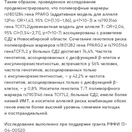
Таким образом, проведенное исследование
продемонстрировало, что полиморфные маркеры
rs1801284 гена PPARG (аддитивная модель для аллеля
12Pro: OR=1,43, 95% CI=[1,10–1,86], p=7×10-3) и rs7903146
гена TCF7L2(доминантная модель для аллеля Т: OR=2,04,
95% CI=[1,54–2,71], p=7×10-7) ассоциированы с развитием
СД2 в Новосибирской области. Сочетание генотипов риска
полиморфных маркеров rs1801282 гена PPARG2 и rs7903146
генаTCF7L2 у больных СД2 достигает 74,4%. Частота
генотипов, ассоциированных с дисфункцией β-клеток и
инсулинорезистентностью, встречается у 56% человек,
частота генотипов, ассоциированных только
с инсулинорезистентностью, – у 42,2% и частота
генотипов, ассоциированных только с дисфункцией β-
клеток, – у 0,8%. Носители генотипа T/T полиморфного
маркера rs7903146 гена TCF7L2, больные СД2, имели более
низкий ИМТ, а носители аллелей риска комбинации обоих
генов имели более высокий уровень гликемии натощак
и постпрандиальной.
Исследование выполнено при поддержке гранта РФФИ 13-
04-00520.