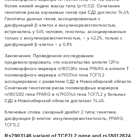
более низкий индекс массы тела (p=0,02). Сочетание
генотипов риска изучаемых генов при СД2 достигло 74,4%.
Генотипы данных генов, ассоциированные с
дисфункцией β-клеток и инсулинорезистентностью,
встречались у 56% человек, генотипы, ассоциированные
только с инсулинорезистентностью, – у 42,2%, только с
дисфункцией β-клеток – у 0,8%.
Заключение. Проведенное исследование
продемонстрировало, что носительство аллеля 12Pro
полиморфного маркера rs1801284 гена PPARG и аллеля Т
полиморфного маркера rs7903146 гена TCF7L2
ассоциировано с развитием СД2 в Новосибирской области.
Сочетание генотипов риска полиморфных маркеров
rs1801282 гена PPARG и rs7903146 гена TCF7L2 у больных
СД2 в Новосибирской области достигает 74,4%.
Ключевые слова: сахарный диабет 2 типа; генетика;
дисфункция β-клеток: инсулинорезистентность; PPARG;
TCF7L2
Rs7903146 variant of TCF7L2 gene and rs18012824