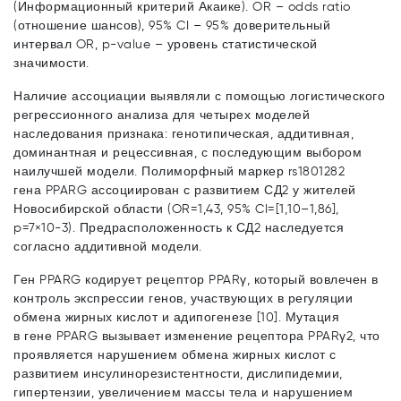
(Информационный критерий Акаике). OR – odds ratio
(отношение шансов), 95% CI – 95% доверительный
интервал OR, p-value – уровень статистической
значимости.
Наличие ассоциации выявляли с помощью логистического
регрессионного анализа для четырех моделей
наследования признака: генотипическая, аддитивная,
доминантная и рецессивная, с последующим выбором
наилучшей модели. Полиморфный маркер rs1801282
гена PPARG ассоциирован с развитием СД2 у жителей
Новосибирской области (OR=1,43, 95% CI=[1,10–1,86],
p=7×10-3). Предрасположенность к СД2 наследуется
согласно аддитивной модели.
Ген PPARG кодирует рецептор PPARγ, который вовлечен в
контроль экспрессии генов, участвующих в регуляции
обмена жирных кислот и адипогенезе [10]. Мутация
в гене PPARG вызывает изменение рецептора PPARγ2, что
проявляется нарушением обмена жирных кислот с
развитием инсулинорезистентности, дислипидемии,
гипертензии, увеличением массы тела и нарушением