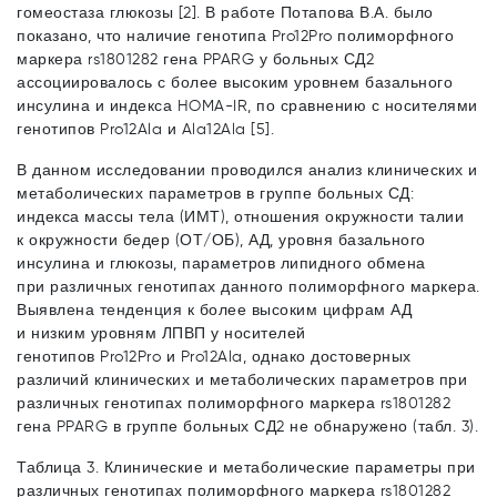
гомеостаза глюкозы [2]. В работе Потапова В.А. было
показано, что наличие генотипа Pro12Pro полиморфного
маркера rs1801282 гена PPARG у больных СД2
ассоциировалось с более высоким уровнем базального
инсулина и индекса HOMA-IR, по сравнению с носителями
генотипов Pro12Ala и Ala12Ala [5].
В данном исследовании проводился анализ клинических и
метаболических параметров в группе больных СД:
индекса массы тела (ИМТ), отношения окружности талии
к окружности бедер (ОТ/ОБ), АД, уровня базального
инсулина и глюкозы, параметров липидного обмена
при различных генотипах данного полиморфного маркера.
Выявлена тенденция к более высоким цифрам АД
и низким уровням ЛПВП у носителей
генотипов Pro12Pro и Pro12Ala, однако достоверных
различий клинических и метаболических параметров при
различных генотипах полиморфного маркера rs1801282
гена PPARG в группе больных СД2 не обнаружено (табл. 3).
Таблица 3. Клинические и метаболические параметры при
различных генотипах полиморфного маркера rs1801282