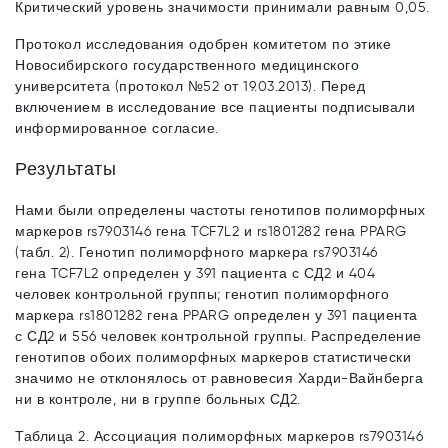
Критический уровень значимости принимали равным 0,05.
Протокол исследования одобрен комитетом по этике
Новосибирского государственного медицинского
университета (протокол №52 от 19.03.2013). Перед
включением в исследование все пациенты подписывали
информированное согласие.
Результаты
Нами были определены частоты генотипов полиморфных
маркеров rs7903146 гена TCF7L2 и rs1801282 гена PPARG
(табл. 2). Генотип полиморфного маркера rs7903146
гена TCF7L2 определен у 391 пациента с СД2 и 404
человек контрольной группы; генотип полиморфного
маркера rs1801282 гена PPARG определен у 391 пациента
с СД2 и 556 человек контрольной группы. Распределение
генотипов обоих полиморфных маркеров статистически
значимо не отклонялось от равновесия Харди-Вайнберга
ни в контроле, ни в группе больных СД2.
Таблица 2. Ассоциация полиморфных маркеров rs7903146