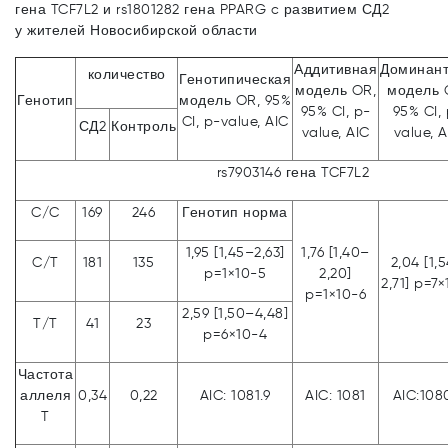
гена TCF7L2 и rs1801282 гена PPARG c развитием СД2
у жителей Новосибирской области
Аддитивная
Доминан
количество
Генотипическая
модель OR,
модель 
Генотип
модель OR, 95%
95% CI, p-
95% CI,
CI, p-value, AIC
СД2
Контроль
value, AIC
value, A
rs7903146 гена TCF7L2
C/C
169
246
Генотип норма
1,95 [1,45–2,63]
1,76 [1,40–
C/T
181
135
2,04 [1,
p=1×10-5
2,20]
2,71] p=7×
p=1×10-6
2,59 [1,50–4,48]
T/T
41
23
p=6×10-4
Частота
аллеля
0,34
0,22
AIC: 1081.9
AIC: 1081
AIC:108
T