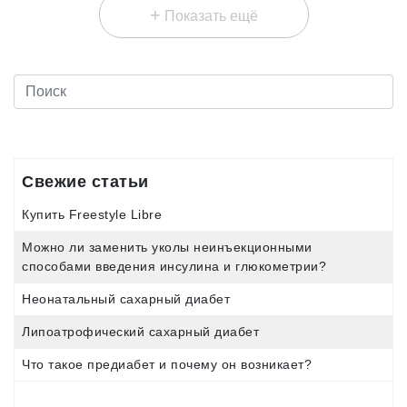
значимого заболевания на территории Российской Федерации
+
Показать ещё
и гарантированный доступ к ним больных».
Свежие статьи
Купить Freestyle Libre
Можно ли заменить уколы неинъекционными
способами введения инсулина и глюкометрии?
Неонатальный сахарный диабет
Липоатрофический сахарный диабет
Что такое предиабет и почему он возникает?