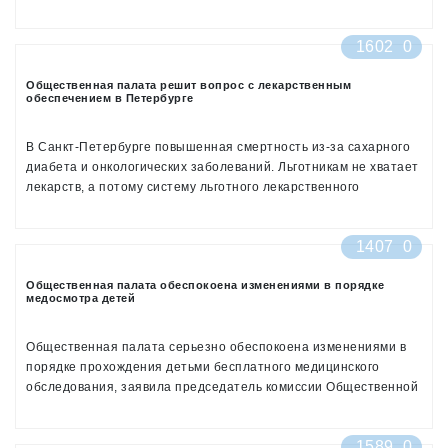
экспертизы (МСЭ). Горячая линия начала работу 1 октября
1602
0
Общественная палата решит вопрос с лекарственным
обеспечением в Петербурге
В Санкт-Петербурге повышенная смертность из-за сахарного
диабета и онкологических заболеваний. Льготникам не хватает
лекарств, а потому систему льготного лекарственного
обеспечения в 2018 году необходимо модернизировать. К
такому выводу пришли члены комиссии Общественной палаты
1407
0
Петербурга по качеству жизни, социальной политике и делам
ветеранов, обсудив ряд важных вопросов по проблеме
Общественная палата обеспокоена изменениями в порядке
лекарственного обеспечения в городе.
медосмотра детей
Общественная палата серьезно обеспокоена изменениями в
порядке прохождения детьми бесплатного медицинского
обследования, заявила председатель комиссии Общественной
палаты по поддержке семьи, материнства и детства Диана
Гурцкая.
1589
0