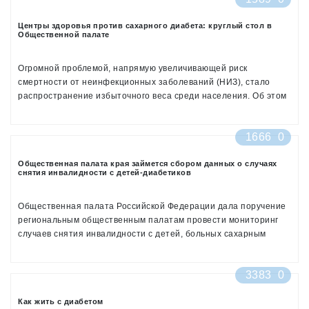
Центры здоровья против сахарного диабета: круглый стол в
Общественной палате
Огромной проблемой, напрямую увеличивающей риск
смертности от неинфекционных заболеваний (НИЗ), стало
распространение избыточного веса среди населения. Об этом
первый заместитель директора по научной и лечебной работе
Государственного научно-исследовательского центра
1666
0
профилактической медицины Министерства здравоохранения
РФ Оксана Драпкина рассказала на круглом столе
Общественная палата края займется сбором данных о случаях
«Социальная инфраструктура: профилактика сахарного
снятия инвалидности с детей-диабетиков
диабета. Бремя неинфекционных заболеваний и пандемия
сахарного диабета. Стратегия сохранения здоровья граждан»,
который прошел 19 декабря 2016 года в Общественной палате
Общественная палата Российской Федерации дала поручение
(ОП) РФ
региональным общественным палатам провести мониторинг
случаев снятия инвалидности с детей, больных сахарным
диабетом
3383
0
Как жить с диабетом