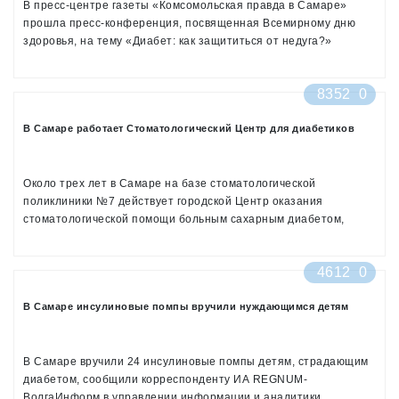
В пресс-центре газеты «Комсомольская правда в Самаре»
прошла пресс-конференция, посвященная Всемирному дню
здоровья, на тему «Диабет: как защититься от недуга?»
8352
0
В Самаре работает Стоматологический Центр для диабетиков
Около трех лет в Самаре на базе стоматологической
поликлиники №7 действует городской Центр оказания
стоматологической помощи больным сахарным диабетом,
которым руководит главный врач ГСП №7 Олег Слесарев. О
том, какую высокопрофессиональную помощь окажут здесь
4612
0
пациентам, рассказывает заведующая Центром Людмила
Гриднева.
В Самаре инсулиновые помпы вручили нуждающимся детям
В Самаре вручили 24 инсулиновые помпы детям, страдающим
диабетом, сообщили корреспонденту ИА REGNUM-
ВолгаИнформ в управлении информации и аналитики