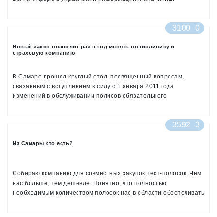
администрации города Самара. Это современное устройство -
аналог искусственной поджелудочной железы, которое
3100
0
позволяет точно вводить инсулин, исходя из индивидуальных
потребностей, через единственный прокол кожных покровов.
Новый закон позволит раз в год менять поликлинику и
страховую компанию
В Самаре прошел круглый стол, посвященный вопросам,
связанным с вступлением в силу с 1 января 2011 года
изменений в обслуживании полисов обязательного
медицинского страхования. Новый закон позволит жителям
Самары раз в год менять поликлинику и страховую компанию.
3592
3
Из Самары кто есть?
Собираю компанию для совместных закупок тест-полосок. Чем
нас больше, тем дешевле. Понятно, что полностью
необходимым количеством полосок нас в области обеспечивать
не собираются, а жить то надо, так что присоединяйтесь! Тел.
8927-65-73-904