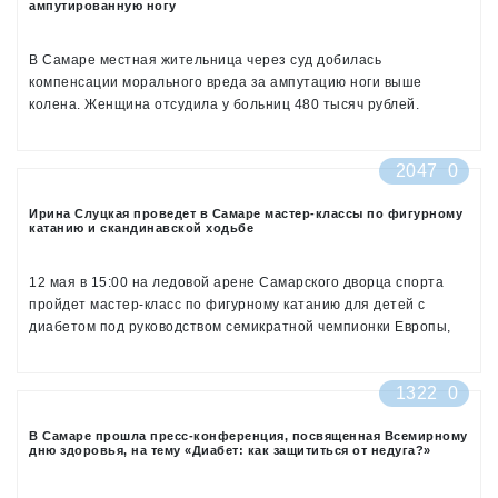
ампутированную ногу
В Самаре местная жительница через суд добилась
компенсации морального вреда за ампутацию ноги выше
колена. Женщина отсудила у больниц 480 тысяч рублей.
2047
0
Ирина Слуцкая проведет в Самаре мастер-классы по фигурному
катанию и скандинавской ходьбе
12 мая в 15:00 на ледовой арене Самарского дворца спорта
пройдет мастер-класс по фигурному катанию для детей с
диабетом под руководством семикратной чемпионки Европы,
двукратной чемпионки Мира, двукратного призера
Олимпийских игр по фигурному катанию Ирины Слуцкой
1322
0
В Самаре прошла пресс-конференция, посвященная Всемирному
дню здоровья, на тему «Диабет: как защититься от недуга?»