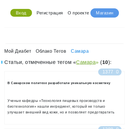
Вход
Регистрация
О проекте
Магазин
Мой Диабет
Облако Тегов
Самара
Статьи, отмеченные тегом «
Самара
»
(
10
):
1377
0
В Самарском политехе разработали уникальную косметику
Ученые кафедры «Технология пищевых производств и
биотехнология» нашли ингредиент, который не только
улучшает внешний вид кожи, но и позволяет предотвратить
осложнения многих заболеваний, в том числе сахарного
диабета.