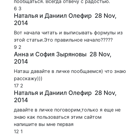
пообщаться. Всегда отвечу с радостью.
6
3
Наталья и Даниил Олефир
28 Nov,
2014
Вот начала читать и выписывать формулы из
этой статьи.Это правильное начало?????
9
2
Анна и София Зыряновы
28 Nov,
2014
Наташ давайте в личке пообщаемся) что знаю
расскажу)))
17
2
Наталья и Даниил Олефир
28 Nov,
2014
давайте в личке поговорим,только я еще не
знаю как пользоваться этим сайтом
напишите вы мне первая
12
1