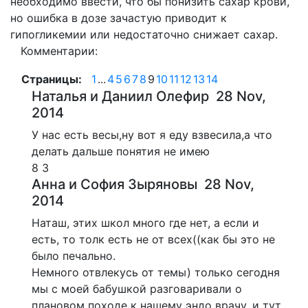
необходимо ввести, что бы понизить сахар крови,
но ошибка в дозе зачастую приводит к
гипогликемии или недостаточно снижает сахар.
Комментарии:
Страницы:
1
...
4
5
6
7
8
9
10
11
12
13
14
Наталья и Даниил Олефир
28 Nov,
2014
У нас есть весы,ну вот я еду взвесила,а что
делать дальше понятия не имею
8
3
Анна и София Зыряновы
28 Nov,
2014
Наташ, этих школ много где нет, а если и
есть, то толк есть не от всех((как бы это не
было печально.
Немного отвлекусь от темы) только сегодня
мы с моей бабушкой разговаривали о
плановом походе к нашему эндо врачу, и тут