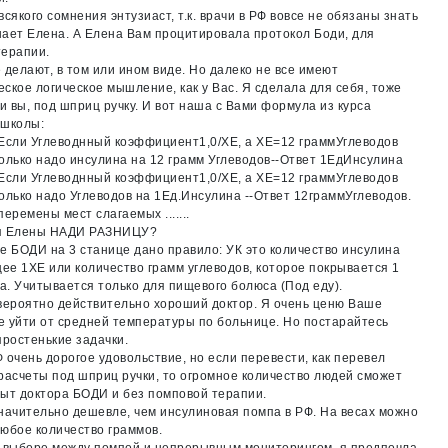
всякого сомнения энтузиаст, т.к. врачи в РФ вовсе не обязаны знать
знает Елена. А Елена Вам процитировала протокол Боди, для
терапии.
 делают, в том или ином виде. Но далеко не все имеют
ское логическое мышление, как у Вас. Я сделала для себя, тоже
 и вы, под шприц ручку. И вот наша с Вами формула из курса
 школы:
Если Углеводнный коэффициент1,0/ХЕ, а ХЕ=12 граммУглеводов
олько надо инсулина на 12 грамм Углеводов--Ответ 1ЕдИнсулина
Если Углеводнный коэффициент1,0/ХЕ, а ХЕ=12 граммУглеводов
олько надо Углеводов на 1Ед.Инсулина --Ответ 12граммУглеводов.
перемены мест слагаемых .......
я Елены НАДИ РАЗНИЦУ?
е БОДИ на 3 станице дано правило: УК это количество инсулина
е 1ХЕ или количество грамм углеводов, которое покрывается 1
. Учитывается только для пищевого болюса (Под еду).
вероятно действительно хороший доктор. Я очень ценю Ваше
 уйти от средней температуры по больнице. Но постарайтесь
простенькие задачки.
 очень дорогое удовольствие, но если перевести, как перевел
расчеты под шприц ручки, то огромное количество людей сможет
ыт доктора БОДИ и без помповой терапии.
начительно дешевле, чем инсулиновая помпа в РФ. На весах можно
юбое количество граммов.