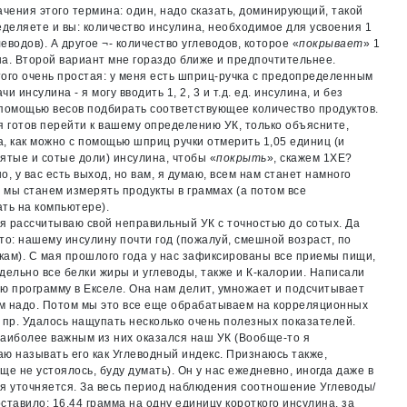
ачения этого термина: один, надо сказать, доминирующий, такой
еделяете и вы: количество инсулина, необходимое для усвоения 1
леводов). А другое ¬- количество углеводов, которое «
покрывает
» 1
а. Второй вариант мне гораздо ближе и предпочтительнее.
ого очень простая: у меня есть шприц-ручка с предопределенным
и инсулина - я могу вводить 1, 2, 3 и т.д. ед. инсулина, и без
помощью весов подбирать соответствующее количество продуктов.
я готов перейти к вашему определению УК, только объясните,
, как можно с помощью шприц ручки отмерить 1,05 единиц (и
ятые и сотые доли) инсулина, чтобы «
покрыть
», скажем 1ХЕ?
о, у вас есть выход, но вам, я думаю, всем нам станет намного
и мы станем измерять продукты в граммах (а потом все
ть на компьютере).
 я рассчитываю свой неправильный УК с точностью до сотых. Да
то: нашему инсулину почти год (пожалуй, смешной возраст, по
ам). С мая прошлого года у нас зафиксированы все приемы пищи,
дельно все белки жиры и углеводы, также и К-калории. Написали
ю программу в Екселе. Она нам делит, умножает и подсчитывает
ам надо. Потом мы это все еще обрабатываем на корреляционных
 пр. Удалось нащупать несколько очень полезных показателей.
аиболее важным из них оказался наш УК (Вообще-то я
ю называть его как Углеводный индекс. Признаюсь также,
ще не устоялось, буду думать). Он у нас ежедневно, иногда даже в
я уточняется. За весь период наблюдения соотношение Углеводы/
ставило: 16,44 грамма на одну единицу короткого инсулина, за