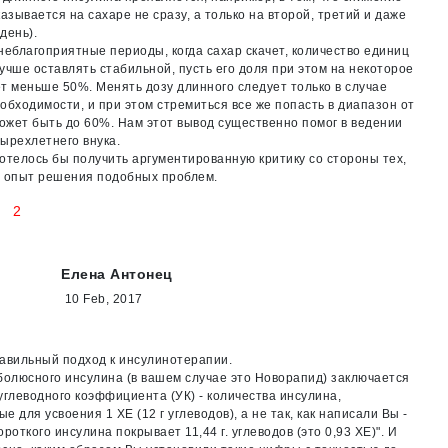
казывается на сахаре не сразу, а только на второй, третий и даже
день).
неблагоприятные периоды, когда сахар скачет, количество единиц
учше оставлять стабильной, пусть его доля при этом на некоторое
т меньше 50%. Менять дозу длинного следует только в случае
обходимости, и при этом стремиться все же попасть в диапазон от
может быть до 60%. Нам этот вывод существенно помог в ведении
ырехлетнего внука.
отелось бы получить аргументированную критику со стороны тех,
й опыт решения подобных проблем.
2
Елена Антонец
10 Feb, 2017
авильный подход к инсулинотерапии.
болюсного инсулина (в вашем случае это Новорапид) заключается
углеводного коэффициента (УК) - количества инсулина,
е для усвоения 1 ХЕ (12 г углеводов), а не так, как написали Вы -
ороткого инсулина покрывает 11,44 г. углеводов (это 0,93 ХЕ)". И