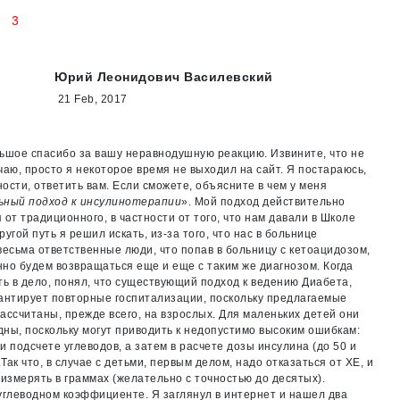
3
Юрий Леонидович Василевский
21 Feb, 2017
ьшое спасибо за вашу неравнодушную реакцию. Извините, что не
чаю, просто я некоторое время не выходил на сайт. Я постараюсь,
ости, ответить вам. Если сможете, объясните в чем у меня
ьный подход к инсулинотерапии
». Мой подход действительно
 от традиционного, в частности от того, что нам давали в Школе
ругой путь я решил искать, из-за того, что нас в больнице
весьма ответственные люди, что попав в больницу с кетоацидозом,
но будем возвращаться еще и еще с таким же диагнозом. Когда
ть в дело, понял, что существующий подход к ведению Диабета,
антирует повторные госпитализации, поскольку предлагаемые
ассчитаны, прежде всего, на взрослых. Для маленьких детей они
ны, поскольку могут приводить к недопустимо высоким ошибкам:
и подсчете углеводов, а затем в расчете дозы инсулина (до 50 и
Так что, в случае с детьми, первым делом, надо отказаться от ХЕ, и
 измерять в граммах (желательно с точностью до десятых).
углеводном коэффициенте. Я заглянул в интернет и нашел два