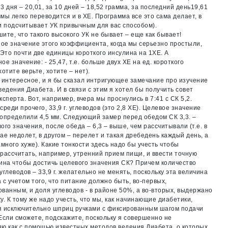
3 дня – 20,01, за 10 дней – 18,52 грамма, за последний день19,61
аммы легко переводится и в ХЕ. Программа все это сама делает, в
и подсчитывает УК привычным для вас способом).
ите, что такого высокого УК не бывает – еще как бывает!
е значение этого коэффициента, когда мы серьезно простыли,
 Это почти две единицы короткого инсулина на 1ХЕ. А
ое значение: - 25,47, т.е. больше двух ХЕ на ед. короткого
хотите верьте, хотите – нет).
 интересное, и я бы сказал интригующее замечание про изучение
ведения Диабета. И в связи с этим я хотел бы получить совет
ксперта. Вот, например, вчера мы проснулись в 7:41 с СК 5,2.
среди прочего, 33,9 г. углеводов (это 2,8 ХЕ). Целевое значение
определили 4,5 мм. Следующий замер перед обедом СК 3,3. –
ого значения, после обеда – 6,3 – выше, чем рассчитывали (т.е. в
ае недолет, в другом – перелет и такая дребедень каждый день, а
амного хуже). Какие тонкости здесь надо бы учесть чтобы
рассчитать, например, утренний прием пищи, и ввести точную
ина чтобы достичь целевого значения СК? Причем количество
углеводов – 33,9 г. желательно не менять, поскольку эта величина
 с учетом того, что питание должно быть, во-первых,
ванным, и доля углеводов - в районе 50%, а во-вторых, выдержано
у. К тому же надо учесть, что мы, как начинающие диабетики,
я исключительно шприц ручками с фиксированным шагом подачи
Если сможете, подскажите, поскольку я совершенно не
ю как с помощью известных методов ведения Диабета, о которых