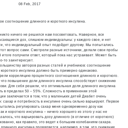
08 Feb, 2017
е соотношение длинного и короткого инсулина.
никто ничего не решился нам посоветовать. Наверное, все
асающиеся доз, слишком индивидуальны: у каждого свое, и нет
и, что индивидуальный опыт подойдет другому. Мы попытались
этот вопрос сами. Смотрели разные источники, делали свои пробы
В итоге получили ответ, который пока нас устраивает. Может быть
го-то заинтересует.
ольшинству авторов разных статей и учебников: соотношение
 короткого инсулина должно быть примерно одинаково.
ели корреляцию процентного соотношения длинного и короткого.
 что повышение доли длинного инсулина способствует снижению
рови. Для себя решили, что оптимальная доля длинного инсулина
ь в пределах 50 – 55%. Сложность в применении этой
ии заключается в том, что у маленьких детей Диабет очень
: сахар и потребность в инсулине очень сильно варьируют. Первое
ытались регулировать сахар меня одновременно дозу как
так и короткого инсулина – ничего хорошего из этого у нас не
залось, что варьировать дозу длинного (в отличие от короткого)
кованно, как правило, это ведет к большим колебаниям сахара.
 длинного инсулина проявляется, например, в том, что снижение