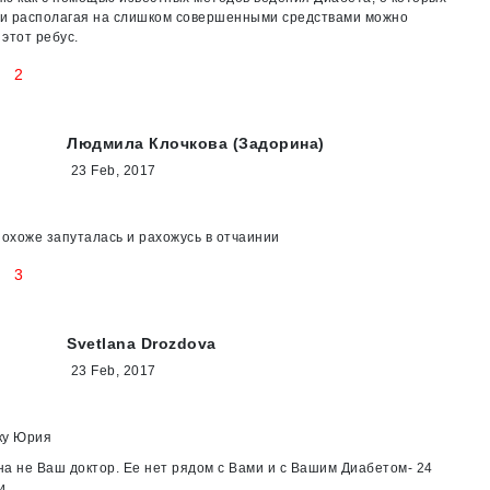
, и располагая на слишком совершенными средствами можно
этот ребус.
2
Людмила Клочкова (Задорина)
23 Feb, 2017
похоже запуталась и рахожусь в отчаинии
3
Svetlana Drozdova
23 Feb, 2017
ку Юрия
а не Ваш доктор. Ее нет рядом с Вами и с Вашим Диабетом- 24
и.