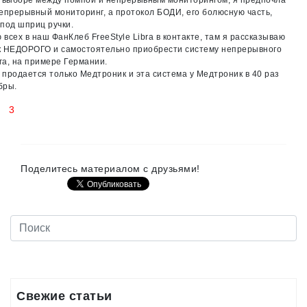
и выборе между помпой и непрерывным мониторингом, я предпочла
епрерывный мониторинг, а протокол БОДИ, его болюсную часть,
под шприц ручки.
всех в наш ФанКлeб FreeStyle Libra в контакте, там я рассказываю
ак НЕДОРОГО и самостоятельно приобрести систему непрерывного
а, на примере Германии.
, продается только Медтроник и эта система у Медтроник в 40 раз
бры.
3
Поделитесь материалом с друзьями!
Свежие статьи