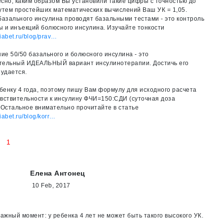
сно, каким образом Вы установили такие цифры с точностью до
утем простейших математических вычислений Ваш УК = 1,05.
базального инсулина проводят базальными тестами - это контроль
 и инъекций болюсного инсулина. Изучайте тонкости
diabet.ru/blog/prav…
е 50/50 базального и болюсного инсулина - это
тельный ИДЕАЛЬНЫЙ вариант инсулинотерапии. Достичь его
 удается.
енку 4 года, поэтому пишу Вам формулу для исходного расчета
вствительности к инсулину ФЧИ=150:СДИ (суточная доза
 Остальное внимательно прочитайте в статье
diabet.ru/blog/korr…
1
Елена Антонец
10 Feb, 2017
важный момент: у ребенка 4 лет не может быть такого высокого УК.