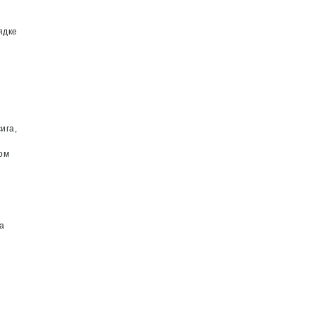
ядке
ига,
ром
а