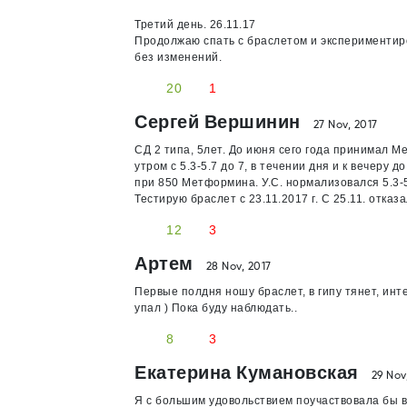
Третий день. 26.11.17
Продолжаю спать с браслетом и экспериментиров
без изменений.
20
1
Сергей Вершинин
27 Nov, 2017
СД 2 типа, 5лет. До июня сего года принимал М
утром с 5.3-5.7 до 7, в течении дня и к вечеру
при 850 Метформина. У.С. нормализовался 5.3-5.
Тестирую браслет с 23.11.2017 г. С 25.11. отказа
12
3
Артем
28 Nov, 2017
Первые полдня ношу браслет, в гипу тянет, ин
упал ) Пока буду наблюдать..
8
3
Екатерина Кумановская
29 Nov
Я с большим удовольствием поучаствовала бы в