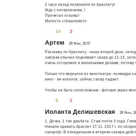
2 часа назад позвонили по браслету!
Жду с нетерпением..!
Прочитал отзывы!
Малость страшновато
16
3
Артем
29 Nov, 2017
Расскажу по браслету - ношу второй день, сегод
завтрак обычно поднимает сахар до 11-13, затем
очень осторожно и маленькими дозами, потому ч
Только что вернулся из кинотеатра: полведра со
кино - не кололся, сейчас сахар падает.
Чтобы не быть голословным - фоткаю экран мон
9
1
Иоланта Делишевская
29 Nov, 2
1. Дочка, 1 тип диабета. Стаж почти 3 года. Гл
Начали одевать браслет 27.11. 2017 г. по полд
сахаров). В понедельник и вторник сахара дейст