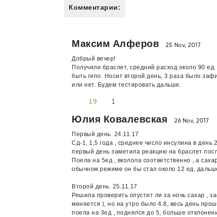
Комментарии:
Максим Алферов
25 Nov, 2017
Добрый вечер!
Получили браслет, средний расход около 90 ед. 
быть гипо. Носит второй день, 3 раза было заф
или нет. Будем тестировать дальше.
19
1
Юлия Ковалевская
26 Nov, 2017
Первый день. 24.11.17
Сд-1, 1,5 года , среднее число инсулина в день 
первый день заметила реакцию на браслет посл
Поела на 5ед , вколола соответственно , а сахар
обычном режиме он бы стал около 12 ед, дальше
Второй день. 25.11.17
Решила проверить опустит ли за ночь сахар , за
меняется ), но на утро было 4.8, весь день прошё
поела на 3ед , поднялся до 5, больше отклонен