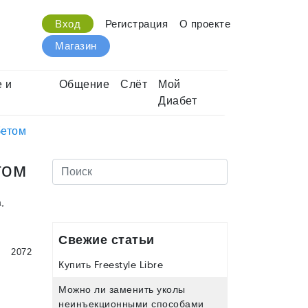
Вход
Регистрация
О проекте
Магазин
 и
Общение
Слёт
Мой
Диабет
бетом
том
,
Свежие статьи
2072
Купить Freestyle Libre
Можно ли заменить уколы
неинъекционными способами