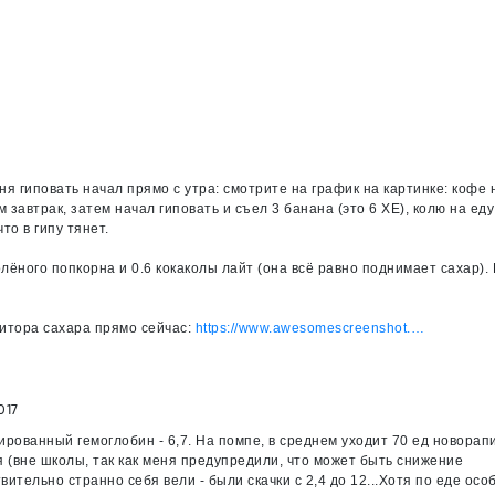
ня гиповать начал прямо с утра: смотрите на график на картинке: кофе 
 завтрак, затем начал гиповать и съел 3 банана (это 6 ХЕ), колю на еду
то в гипу тянет.
лёного попкорна и 0.6 кокаколы лайт (она всё равно поднимает сахар). 
итора сахара прямо сейчас:
https://www.awesomescreenshot.…
017
икированный гемоглобин - 6,7. На помпе, в среднем уходит 70 ед новорап
ня (вне школы, так как меня предупредили, что может быть снижение
вительно странно себя вели - были скачки с 2,4 до 12...Хотя по еде осо