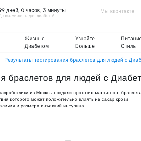
99 дней, 0 часов, 3 минуты
Мы вконтакте
До всемирного дня диабета!
Жизнь с
Узнайте
Питание
Диабетом
Больше
Стиль
Результаты тестирования браслетов для людей с Диа
ия браслетов для людей с Диабе
азработчики из Москвы создали прототип магнитного браслета
вия которого может положительно влиять на сахар крови
аличия и размера инъекций инсулина.