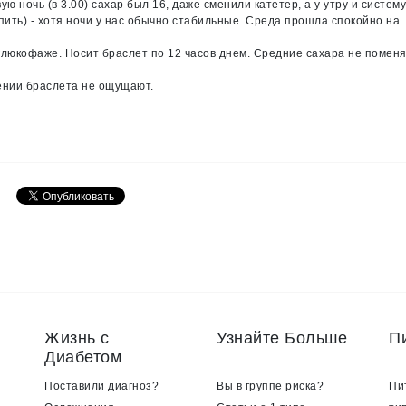
ую ночь (в 3.00) сахар был 16, даже сменили катетер, а у утру и систему
 пить) - хотя ночи у нас обычно стабильные. Среда прошла спокойно на
на глюкофаже. Носит браслет по 12 часов днем. Средние сахара не помен
ении браслета не ощущают.
Жизнь с
Узнайте Больше
П
Диабетом
Поставили диагноз?
Вы в группе риска?
Пи