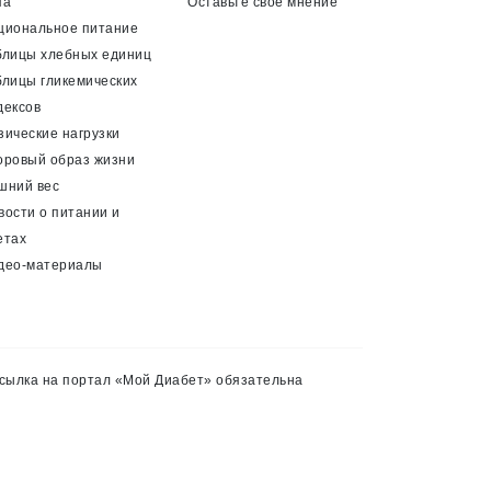
па
Оставьте своё мнение
циональное питание
блицы хлебных единиц
блицы гликемических
дексов
зические нагрузки
оровый образ жизни
шний вес
вости о питании и
етах
део-материалы
сылка на портал «Мой Диабет» обязательна