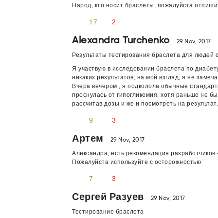
Народ, кто носит браслеты, пожалуйста отпиши
17
2
Alexandra Turchenko
29 Nov, 2017
Результаты тестирования браслета для людей 
Я участвую в исследовании браслета по диабету
никаких результатов, на мой взгляд, я не заме
Вчера вечером , я подколола обычные стандартн
проснулась от гипогликемия, хотя раньше не б
рассчитав дозы и же и посмотреть на результат.
9
3
Артем
29 Nov, 2017
Александра, есть рекомендация разработчиков 
Пожалуйста используйте с осторожностью
7
3
Сергей Разуев
29 Nov, 2017
Тестирование браслета