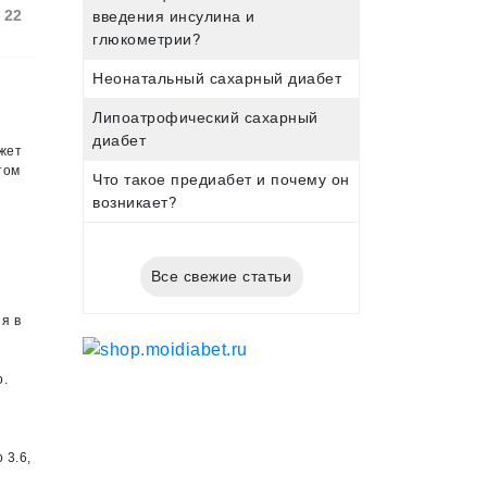
22
введения инсулина и
глюкометрии?
Неонатальный сахарный диабет
Липоатрофический сахарный
диабет
ожет
том
Что такое предиабет и почему он
возникает?
Все свежие статьи
 я в
о.
 3.6,