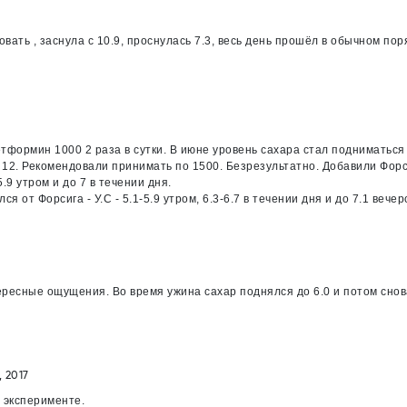
ать , заснула с 10.9, проснулась 7.3, весь день прошёл в обычном пор
етформин 1000 2 раза в сутки. В июне уровень сахара стал подниматься
 до 12. Рекомендовали принимать по 1500. Безрезультатно. Добавили Форс
9 утром и до 7 в течении дня.
лся от Форсига - У.С - 5.1-5.9 утром, 6.3-6.7 в течении дня и до 7.1 вече
тересные ощущения. Во время ужина сахар поднялся до 6.0 и потом снов
, 2017
 эксперименте.