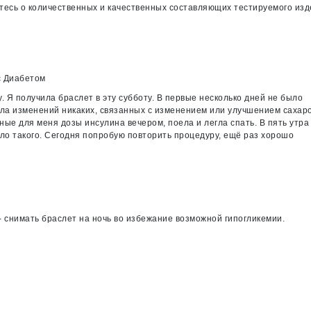
тесь о количественных и качественных составляющих тестируемого из
с Диабетом
. Я получила браслет в эту субботу. В первые несколько дней не было
чала изменений никаких, связанных с изменением или улучшением сахаро
ые для меня дозы инсулина вечером, поела и легла спать. В пять утра
ыло такого. Сегодня попробую повторить процедуру, ещё раз хорошо
- снимать браслет на ночь во избежание возможной гипогликемии.