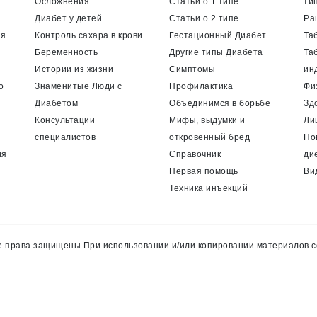
Осложнения
Статьи о 1 типе
ти
Диабет у детей
Статьи о 2 типе
Ра
ия
Контроль сахара в крови
Гестационный Диабет
Та
Беременность
Другие типы Диабета
Та
Истории из жизни
Симптомы
ин
о
Знаменитые Люди с
Профилактика
Фи
Диабетом
Объединимся в борьбе
Зд
Консультации
Мифы, выдумки и
Ли
специалистов
откровенный бред
Но
ия
Справочник
ди
Первая помощь
Ви
Техника инъекций
 права защищены При использовании и/или копировании материалов с