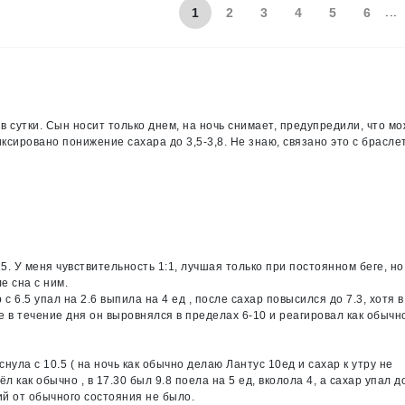
...
1
2
3
4
5
6
в сутки. Сын носит только днем, на ночь снимает, предупредили, что м
иксировано понижение сахара до 3,5-3,8. Не знаю, связано это с брасле
25. У меня чувствительность 1:1, лучшая только при постоянном беге, но
е сна с ним.
 с 6.5 упал на 2.6 выпила на 4 ед , после сахар повысился до 7.3, хотя в
 в течение дня он выровнялся в пределах 6-10 и реагировал как обычн
снула с 10.5 ( на ночь как обычно делаю Лантус 10ед и сахар к утру не
л как обычно , в 17.30 был 9.8 поела на 5 ед, вколола 4, а сахар упал до
ий от обычного состояния не было.