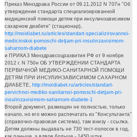
Приказ Минздрава России от 09.11.2012 N 707н "Об
утверждении стандарта специализированной
медицинской помощи детям при инсулинзависимом
сахарном диабете" (стационар),
http://moidiabet.ru/articles/standart-specializirovannoi-
medicinskoi-pomoschi-detjam-pri-insulinzavisimom-
saharnom-diabete
и ПРИКАЗ Минздравсоцразвития РФ от 9 ноября
2012 г. N 750н ОБ УТВЕРЖДЕНИИ СТАНДАРТА
ПЕРВИЧНОЙ МЕДИКО-САНИТАРНОЙ ПОМОЩИ
ДЕТЯМ ПРИ ИНСУЛИНЗАВИСИМОМ САХАРНОМ
ДИАБЕТЕ,
http://moidiabet.ru/articles/standart-
pervichnoi-mediko-sanitarnoi-pomoschi-detjam-pri-
insulinzavisimom-saharnom-diabete-1
Второй документ, размещен не полностью, только
начало, но его можно распечатать из "Консультанта"
(справочно-правовая система), там внизу - ссылка.
Детям должны выдавать не 730 тест-полосок в год,
как раньше, а вдвое больше - 1450 штук.