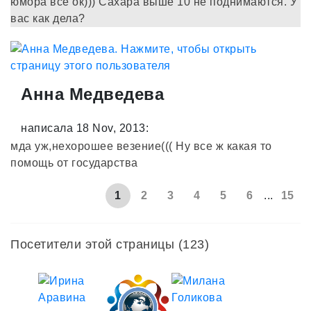
юмора все ок))) Сахара выше 10 не поднимаются. У
вас как дела?
Анна Медведева
написала 18 Nov, 2013:
мда уж,нехорошее везение((( Ну все ж какая то
помощь от государства
1
2
3
4
5
6
...
15
Посетители этой страницы (123)