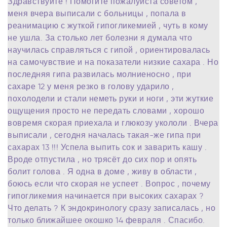
Здравствуйте ! Помогите пожалуйста советом ,
меня вчера выписали с больницы , попала в
реанимацию с жуткой гипогликемией , чуть в кому
не ушла. За столько лет болезни я думала что
научилась справляться с гипой , ориентировалась
на самочувствие и на показатели низкие сахара . Но
последняя гипа развилась молниеносно , при
сахаре 12 у меня резко в голову ударило ,
похолодели и стали неметь руки и ноги , эти жуткие
ощущения просто не передать словами , хорошо
вовремя скорая приехала и глюкозу укололи . Вчера
выписали , сегодня началась такая-же гипа при
сахарах 13 !!! Успела выпить сок и заварить кашу .
Вроде отпустила , но трясёт до сих пор и опять
болит голова . Я одна в доме , живу в области ,
боюсь если что скорая не успеет . Вопрос , почему
гипогликемия начинается при высоких сахарах ?
Что делать ? К эндокринологу сразу записалась , но
только ближайшее окошко 14 февраля . Спасибо.