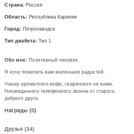
Страна:
Россия
Область:
Республика Карелия
Город:
Петрозаводск
Тип диабета:
Тип 1
Обо мне:
Позитивный человек.
Я хочу пожелать вам маленьких радостей.
Чашку ароматного кофе, сваренного не вами.
Неожиданного телефонного звонка от старого,
доброго друга.
Награды (0)
Зеленых светофоров по дороге на работу или за
покупками
Друзья
(34)
Желаю вам приятных мелочей, от которых радуется