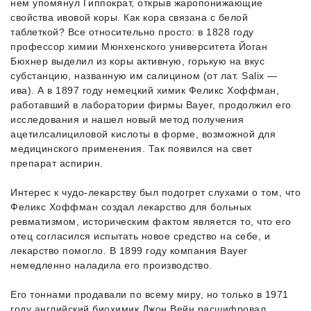
нем упомянул Гиппократ, открыв жаропонижающие
свойства ивовой коры. Как кора связана с белой
таблеткой? Все относительно просто: в 1828 году
профессор химии Мюнхенского университета Йоган
Бюхнер выделил из коры активную, горькую на вкус
субстанцию, названную им салицином (от лат. Salix —
ива). А в 1897 году немецкий химик Феликс Хоффман,
работавший в лаборатории фирмы Bayer, продолжил его
исследования и нашел новый метод получения
ацетилсалициловой кислоты в форме, возможной для
медицинского применения. Так появился на свет
препарат аспирин.
Интерес к чудо-лекарству был подогрет слухами о том, что
Феликс Хоффман создал лекарство для больных
ревматизмом, историческим фактом является то, что его
отец согласился испытать новое средство на себе, и
лекарство помогло. В 1899 году компания Bayer
немедленно наладила его производство.
Его тоннами продавали по всему миру, но только в 1971
году английский биохимик Джон Вейн расшифровал