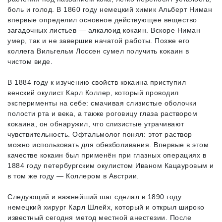
боль и голод. В 1860 году немецкий химик Альберт Ниман
впервые определил основное действующее вещество
загадочных листьев — алкалоид кокаин. Вскоре Ниман
умер, так и не завершив начатой работы. Позже его
коллега Вильгельм Лоссен сумел получить кокаин в
чистом виде.
В 1884 году к изучению свойств кокаина приступил
венский окулист Карл Коллер, который проводил
эксперименты на себе: смачивая слизистые оболочки
полости рта и века, а также роговицу глаза раствором
кокаина, он обнаружил, что слизистые утрачивают
чувствительность. Офтальмолог понял: этот раствор
можно использовать для обезболивания. Впервые в этом
качестве кокаин был применён при глазных операциях в
1884 году петербургским окулистом Иваном Кацауровым и
в том же году — Коллером в Австрии.
Следующий и важнейший шаг сделал в 1890 году
немецкий хирург Карл Шлейх, который и открыл широко
известный сегодня метод местной анестезии. После