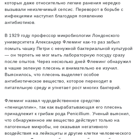
которых даже относительно легкие ранения нередко
вызывали неизлечимый сепсис. Переворот в борьбе с
инфекциями наступил благодаря появлению
антибиотиков.
В 1929 году профессор микробиологии Лондонского
университета Александер Флеминг как-то раз забыл
помыть чашку Петри с ненужной бактериальной культурой
— он терпеть не мог мыть лабораторную посуду сразу
после опытов. Через несколько дней Флеминг обнаружил
в чашке зеленую плесень и внимательно ее изучил.
Выяснилось, что плесень выделяет особое
антибиотическое вещество, которое переходит в
питательную среду и угнетает рост многих бактерий.
Флеминг назвал чудодейственное средство
«пенициллин», так как вырабатывающая его плесень
принадлежит к грибам рода Penicillium. Ученый выяснил,
что обнаруженное им вещество действует только на
патогенные микробы, не оказывая негативного
воздействия на лейкоциты и другие клетки человеческого