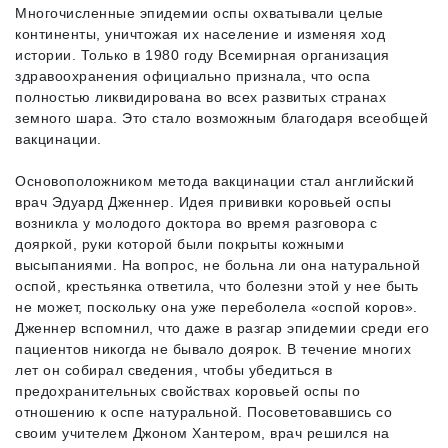
Многочисленные эпидемии оспы охватывали целые
континенты, уничтожая их население и изменяя ход
истории. Только в 1980 году Всемирная организация
здравоохранения официально признала, что оспа
полностью ликвидирована во всех развитых странах
земного шара. Это стало возможным благодаря всеобщей
вакцинации.
Основоположником метода вакцинации стал английский
врач Эдуард Дженнер. Идея прививки коровьей оспы
возникла у молодого доктора во время разговора с
дояркой, руки которой были покрыты кожными
высыпаниями. На вопрос, не больна ли она натуральной
оспой, крестьянка ответила, что болезни этой у нее быть
не может, поскольку она уже переболела «оспой коров».
Дженнер вспомнил, что даже в разгар эпидемии среди его
пациентов никогда не бывало доярок. В течение многих
лет он собирал сведения, чтобы убедиться в
предохранительных свойствах коровьей оспы по
отношению к оспе натуральной. Посоветовавшись со
своим учителем Джоном Хантером, врач решился на