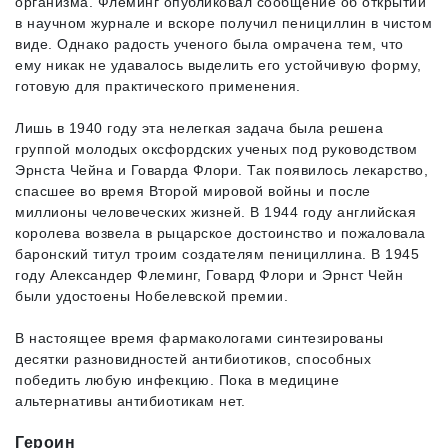
организма. Флеминг опубликовал сообщение об открытии
в научном журнале и вскоре получил пенициллин в чистом
виде. Однако радость ученого была омрачена тем, что
ему никак не удавалось выделить его устойчивую форму,
готовую для практического применения.
Лишь в 1940 году эта нелегкая задача была решена
группой молодых оксфордских ученых под руководством
Эрнста Чейна и Говарда Флори. Так появилось лекарство,
спасшее во время Второй мировой войны и после
миллионы человеческих жизней. В 1944 году английская
королева возвела в рыцарское достоинство и пожаловала
баронский титул троим создателям пенициллина. В 1945
году Александер Флеминг, Говард Флори и Эрнст Чейн
были удостоены Нобелевской премии.
В настоящее время фармакологами синтезированы
десятки разновидностей антибиотиков, способных
победить любую инфекцию. Пока в медицине
альтернативы антибиотикам нет.
Героин