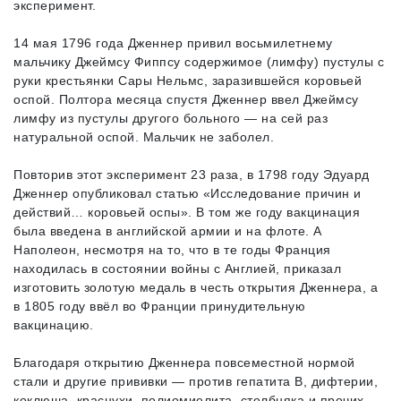
эксперимент.
14 мая 1796 года Дженнер привил восьмилетнему
мальчику Джеймсу Фиппсу содержимое (лимфу) пустулы с
руки крестьянки Сары Нельмс, заразившейся коровьей
оспой. Полтора месяца спустя Дженнер ввел Джеймсу
лимфу из пустулы другого больного — на сей раз
натуральной оспой. Мальчик не заболел.
Повторив этот эксперимент 23 раза, в 1798 году Эдуард
Дженнер опубликовал статью «Исследование причин и
действий… коровьей оспы». В том же году вакцинация
была введена в английской армии и на флоте. А
Наполеон, несмотря на то, что в те годы Франция
находилась в состоянии войны с Англией, приказал
изготовить золотую медаль в честь открытия Дженнера, а
в 1805 году ввёл во Франции принудительную
вакцинацию.
Благодаря открытию Дженнера повсеместной нормой
стали и другие прививки — против гепатита В, дифтерии,
коклюша, краснухи, полиомиелита, столбняка и прочих