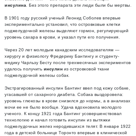
инсулина
. Без этого препарата эти люди были бы мертвы.
В 1901 году русский ученый Леонид Соболев впервые
экспериментально установил, что островковые клетки
поджелудочной железы выделяют гормон, регулирующий
уровень сахара в крови, и указал пути его получения.
Через 20 лет молодым канадским исследователям —
хирургу и физиологу Фредерику Бантингу и студенту-
медику Чарльзу Бесту после трехмесячных экспериментов
удалось получить
инсулин
из островковой ткани
поджелудочной железы собак.
Экстрагированный инсулин Бантинг ввел под кожу собаке,
угасавшей от сахарного диабета. Собака выздоровела:
уровень глюкозы в крови снизился до нормы, а в анализах
мочи ее не было вообще. Удача вдохновила молодого
ученого. К концу 1921 года Бантинг усовершенствовал
технологию и начал готовить инсулин из вытяжки
поджелудочных желез неродившихся телят. В январе 1922
года в детской больнице Торонто впервые в клинической