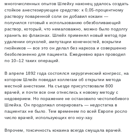
многочисленных опытов Шлейху наконец удалось создать
стойкое анестезирующее средство: к 0,05-процентному
раствору поваренной соли он добавил кокаин —
получился готовый к использованию обезболивающий
раствор, который, что немаловажно, можно было подолгу
хранить во флаконах. Шлейх применял новый метод при
удалении опухолей, ампутации конечностей, вскрытии
гнойников — все это он делал без наркоза и совершенно
безболезненно для пациента. Ежедневно врач проводил
по 10–12 таких операций.
В апреле 1892 года состоялся хирургический конгресс, на
котором Шлейх поведал коллегам об открытии метода
местной анестезии. На съезде присутствовали 800
врачей, и почти все они отнеслись к новому методу с
недоверием. Но поражение не остановило честолюбивого
Шлейха. Он продолжал оперировать — недостатка в
пациентах не было. Тем временем по всей Европе росло
число врачей, использующих его ноу-хау.
Впрочем, токсичность кокаина всегда смущала врачей.