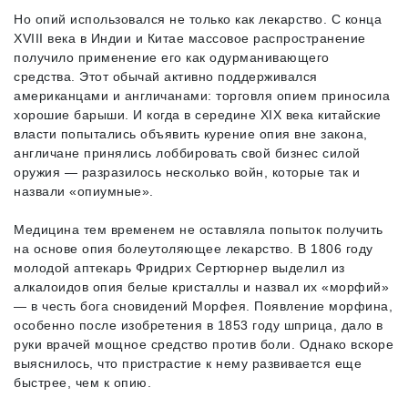
Но опий использовался не только как лекарство. С конца
XVIII века в Индии и Китае массовое распространение
получило применение его как одурманивающего
средства. Этот обычай активно поддерживался
американцами и англичанами: торговля опием приносила
хорошие барыши. И когда в середине XIX века китайские
власти попытались объявить курение опия вне закона,
англичане принялись лоббировать свой бизнес силой
оружия — разразилось несколько войн, которые так и
назвали «опиумные».
Медицина тем временем не оставляла попыток получить
на основе опия болеутоляющее лекарство. В 1806 году
молодой аптекарь Фридрих Сертюрнер выделил из
алкалоидов опия белые кристаллы и назвал их «морфий»
— в честь бога сновидений Морфея. Появление морфина,
особенно после изобретения в 1853 году шприца, дало в
руки врачей мощное средство против боли. Однако вскоре
выяснилось, что пристрастие к нему развивается еще
быстрее, чем к опию.