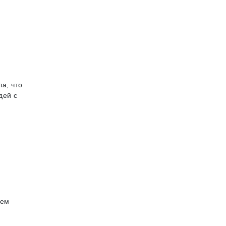
а, что
дей с
тем