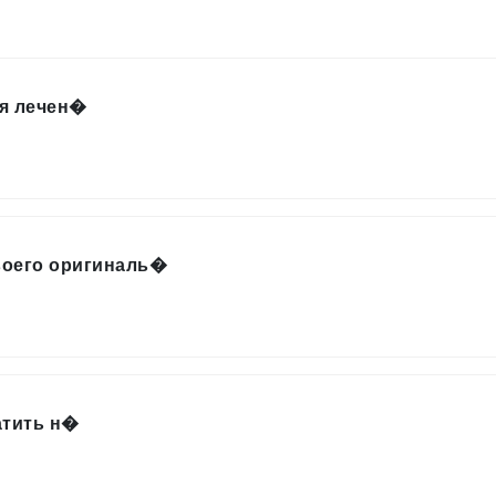
ся лечен�
воего оригиналь�
атить н�