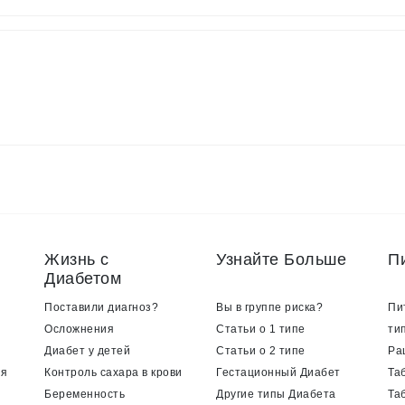
Жизнь с
Узнайте Больше
П
Диабетом
Поставили диагноз?
Вы в группе риска?
Пи
Осложнения
Статьи о 1 типе
ти
Диабет у детей
Статьи о 2 типе
Ра
ия
Контроль сахара в крови
Гестационный Диабет
Та
Беременность
Другие типы Диабета
Та