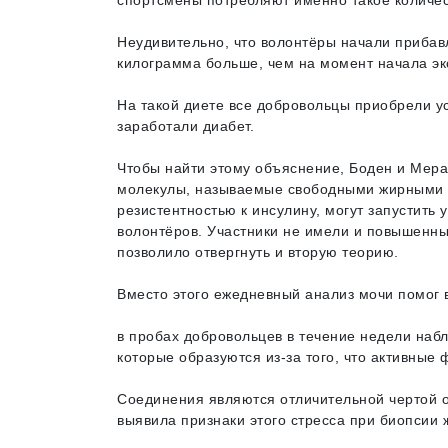
спортсмены потребляют именно такое количес
Неудивительно, что волонтёры начали прибавл
килограмма больше, чем на момент начала эк
На такой диете все добровольцы приобрели уст
заработали диабет.
Чтобы найти этому объяснение, Боден и Мерал
молекулы, называемые свободными жирными к
резистентностью к инсулину, могут запустить
волонтёров. Участники не имели и повышенны
позволило отвергнуть и вторую теорию.
Вместо этого ежедневный анализ мочи помог в
в пробах добровольцев в течение недели наб
которые образуются из-за того, что активны
Соединения являются отличительной чертой о
выявила признаки этого стресса при биопсии 