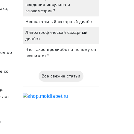
введения инсулина и
ака,
глюкометрии?
Неонатальный сахарный диабет
Липоатрофический сахарный
диабет
Что такое предиабет и почему он
олгое
возникает?
е со
Все свежие статьи
яч
 лет
—
ы