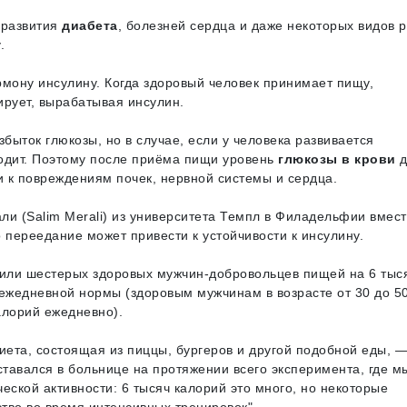
 развития
диабета
, болезней сердца и даже некоторых видов р
.
ормону инсулину. Когда здоровый человек принимает пищу,
ирует, вырабатывая инсулин.
быток глюкозы, но в случае, если у человека развивается
ходит. Поэтому после приёма пищи уровень
глюкозы в крови
д
и к повреждениям почек, нервной системы и сердца.
и (Salim Merali) из университета Темпл в Филадельфии вмест
 переедание может привести к устойчивости к инсулину.
мили шестерых здоровых мужчин-добровольцев пищей на 6 тыс
 ежедневной нормы (здоровым мужчинам в возрасте от 30 до 50
алорий ежедневно).
иета, состоящая из пиццы, бургеров и другой подобной еды, 
тавался в больнице на протяжении всего эксперимента, где м
еской активности: 6 тысяч калорий это много, но некоторые