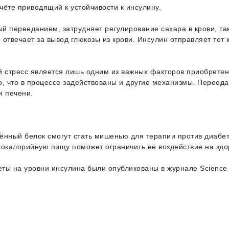
чёте приводящий к устойчивости к инсулину.
ый перееданием, затрудняет регулирование сахара в крови, так
 отвечает за вывод глюкозы из крови. Инсулин отправляет тот 
й стресс является лишь одним из важных факторов приобрете
о, что в процессе задействованы и другие механизмы. Переед
и печени.
ённый белок смогут стать мишенью для терапии против диабет
кокалорийную пищу поможет ограничить её воздействие на здо
ты на уровни инсулина были опубликованы в журнале Science