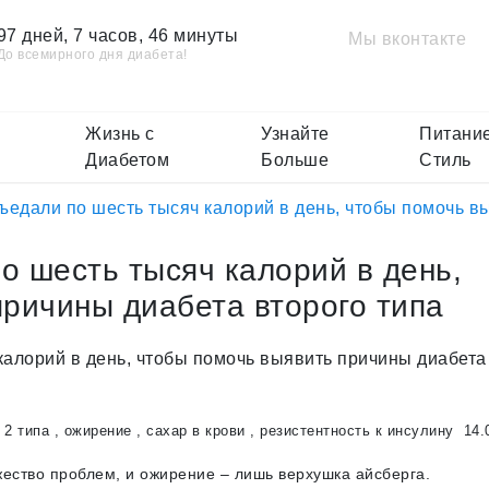
97 дней, 7 часов, 46 минуты
Мы вконтакте
До всемирного дня диабета!
Жизнь с
Узнайте
Питание
Диабетом
Больше
Стиль
едали по шесть тысяч калорий в день, чтобы помочь в
о шесть тысяч калорий в день,
причины диабета второго типа
 2 типа
,
ожирение
,
сахар в крови
,
резистентность к инсулину
14.
ство проблем, и ожирение – лишь верхушка айсберга.