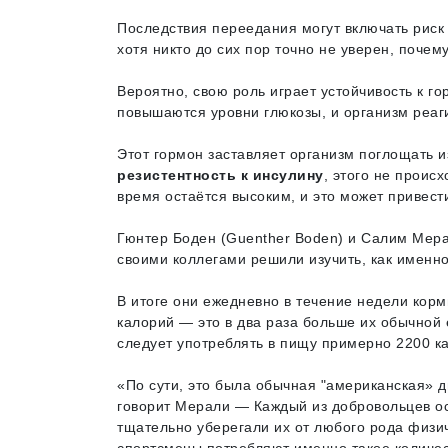
Последствия переедания могут включать риск
хотя никто до сих пор точно не уверен, почему
Вероятно, свою роль играет устойчивость к г
повышаются уровни глюкозы, и организм реаг
Этот гормон заставляет организм поглощать из
резистентность к инсулину
, этого не проис
время остаётся высоким, и это может привест
Гюнтер Боден (Guenther Boden) и Салим Мерал
своими коллегами решили изучить, как именно
В итоге они ежедневно в течение недели кор
калорий — это в два раза больше их обычной
следует употреблять в пищу примерно 2200 к
«По сути, это была обычная "американская» д
говорит Мерали — Каждый из добровольцев ос
тщательно уберегали их от любого рода физич