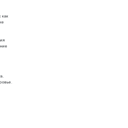
 как
же
ния
ание
а.
ровье.