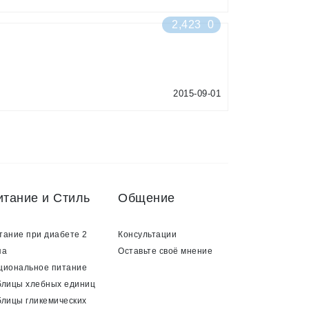
2,423
0
2015-09-01
итание и Стиль
Общение
тание при диабете 2
Консультации
па
Оставьте своё мнение
циональное питание
блицы хлебных единиц
блицы гликемических