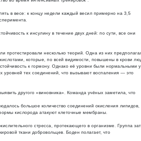
тво во время интенсивных тренировок".
ять в весе: к концу недели каждый весил примерно на 3,5
сперимента.
ойчивость к инсулину в течение двух дней: по сути, все они
и протестировали несколько теорий. Одна из них предполагал
ислотами, которые, по всей видимости, повышены в крови лю
 устойчивость к гормону. Однако её уровни были нормальными у
х уровней тех соединений, что вызывают воспаления — это
ыявить другого «виновника». Команда учёных заметила, что
людалось большое количество соединений окисления липидов,
е формы кислорода атакуют клеточные мембраны.
кислительного стресса, протекающего в организме. Группа за
жировой ткани добровольцев. Боден полагает, что