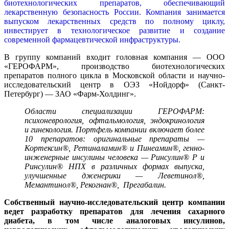
биотехнологических препаратов, обеспечивающий
лекарственную безопасность России. Компания занимается
выпуском лекарственных средств по полному циклу,
инвестирует в технологическое развитие и создание
современной фармацевтической инфраструктуры.
В группу компаний входит головная компания — ООО
«ГЕРОФАРМ», производство биотехнологических
препаратов полного цикла в Московской области и научно-
исследовательский центр в ОЭЗ «Нойдорф» (Санкт-
Петербург) — ЗАО «Фарм-Холдинг».
Области специализации ГЕРОФАРМ:
психоневрология, офтальмология, эндокринология
и гинекология. Портфель компании включает более
10 препаратов: оригинальные препараты —
Кортексин®, Ретиналамин® и Пинеамин®, генно-
инженерные инсулины человека — Ринсулин® Р и
Ринсулин® НПХ в различных формах выпуска,
улучшенные дженерики — Леветинол®,
Мемантинол®, Рекогнан®, Прегабалин.
Собственный научно-исследовательский центр компании
ведет разработку препаратов для лечения сахарного
диабета, в том числе аналоговых инсулинов,