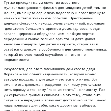
Тут же приходит на ум сюжет из известного
мультипликационного фильма для младших детей, тем не
менее, имеющего серьёзную подоплёку и повествующего
именно о таком жизненном событии. Престарелый
дедушка-фокусник, некогда очень знаменитый, проживает
достаточно большом старинном доме, где весь чердак
завален цирковым оборудованием, в общих чертах
передающим былое величие артиста. И даже давая
нечастые концерты для детей из приюта, старик так и
остаётся стариком, в особенности для своего племянника,
который по счастливой случайности – агент по
недвижимости.
Разумеется, для этого племянника дом своего дяди
Лоренса – это объект недвижимости, который можно
выгодно продать, а для дяди – это вся его жизнь. Вот
именно эта дилемма и разделяет тех, кому уже сложно
жить одному и тех, кому “лишние тяготы” - невмоготу. Раз
уж серьёзные фильмы снимают на эту тему, стало быть,
ситуация – нередкая и возникает достаточно часто. Важно
лишь понимать для себя, какую дорогу мы выберем:
помочь или отвернуться.