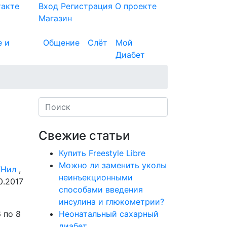
такте
Вход
Регистрация
О проекте
Магазин
е и
Общение
Слёт
Мой
Диабет
Свежие статьи
Купить Freestyle Libre
Можно ли заменить уколы
’Нил
,
неинъекционными
0.2017
способами введения
инсулина и глюкометрии?
 по 8
Неонатальный сахарный
диабет