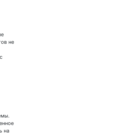
ые
тов не
с
емы.
ценное
ь на