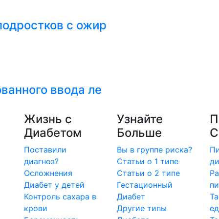
 подростков с ожир
ованного ввода ле
Жизнь с
Узнайте
П
Диабетом
Больше
С
Поставили
Вы в группе риска?
Пи
диагноз?
Статьи о 1 типе
ди
Осложнения
Статьи о 2 типе
Ра
Диабет у детей
Гестационный
пи
Контроль сахара в
Диабет
Та
крови
Другие типы
е