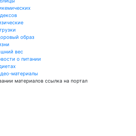
аблицы
икемических
дексов
изические
грузки
оровый образ
изни
шний вес
вости о питании
диетах
идео-материалы
ании материалов ссылка на портал