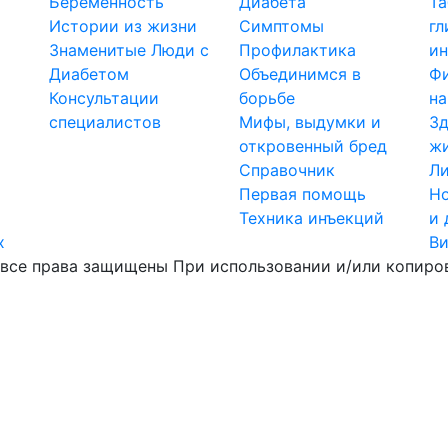
Беременность
Диабета
Т
Истории из жизни
Симптомы
гл
Знаменитые Люди с
Профилактика
ин
Диабетом
Объединимся в
Ф
Консультации
борьбе
на
специалистов
Мифы, выдумки и
Зд
откровенный бред
ж
Справочник
Ли
Первая помощь
Но
Техника инъекций
и 
х
В
все права защищены При использовании и/или копиров