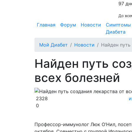
97 дн
До все
Главная
Форум
Новости
Симптомы
Диабета
Мой Диабет
Новости
Найден путь 
Найден путь соз
всех болезней
2328
и
0
Профессор-иммунолог Люк О’Нил, посети
октября. Совместно с группой Ирландск