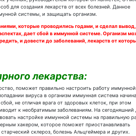
особ для создания лекарств от всех болезней. Данное
мунной системы, и защищать организм.
ниями, которые проводились годами, и сделал вывод,
аспектах, дает сбой в иммунной системе. Организм м
редить, и довести до заболеваний, лекарств от котор
ярного лекарства:
арство, поможет правильно настроить работу иммунной
 попадании вируса в организм иммунная система начин
сбой, не отличая врага от здоровых клеток, при этом
риводит к необратимым заболеваниям. На сегодняшний 
вовать настройке иммунной системы на правильную ра
терным хакером, которое поможет приостанавливать
, старческий склероз, болезнь Альцгеймера и других.