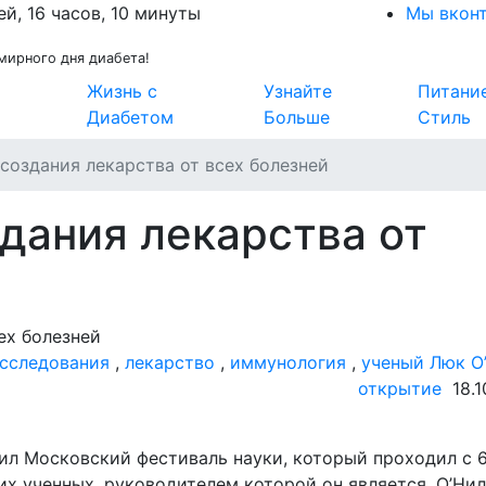
ей, 16 часов, 10 минуты
Мы вкон
мирного дня диабета!
Жизнь с
Узнайте
Питани
Диабетом
Больше
Стиль
создания лекарства от всех болезней
дания лекарства от
сследования
,
лекарство
,
иммунология
,
ученый Люк О
открытие
18.1
л Московский фестиваль науки, который проходил с 6
их ученных, руководителем которой он является, О’Нил