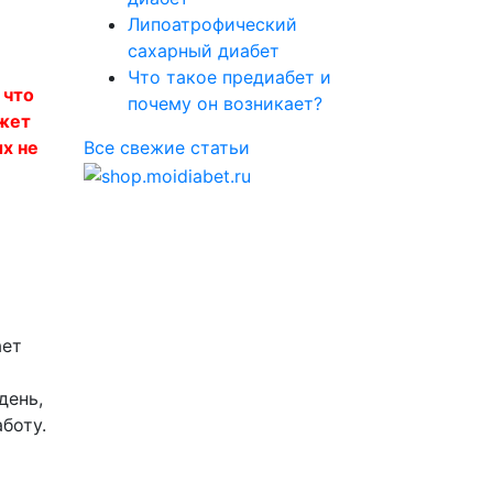
Липоатрофический
сахарный диабет
Что такое предиабет и
 что
почему он возникает?
ожет
ых не
Все свежие статьи
ает
день,
боту.