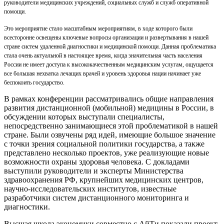
руководители медицинских учреждений, социальных служб и служб оперативной
помощи.
Это мероприятие стало масштабным мероприятиям, в ходе которого были
всесторонне освещены ключевые вопросы организации и развертывания в нашей
стране систем удаленной диагностики и медицинской помощи. Данная проблематика
стала очень актуальной в настоящее время, когда значительная часть населения
России не имеет доступа к высококачественным медицинским услугам, ощущается
все большая нехватка лечащих врачей и уровень здоровья нации начинает уже
беспокоить государство.
В рамках конференции рассматривались общие направления
развития дистанционной (мобильной) медицины в России, в
обсуждении которых выступали специалисты,
непосредственно занимающиеся этой проблематикой в нашей
стране. Были озвучены ряд идей, имеющие большое значение
с точки зрения социальной политики государства, а также
представлено несколько проектов, уже реализующие новые
возможности охраны здоровья человека. С докладами
выступили руководители и эксперты Министерства
здравоохранения РФ, крупнейших медицинских центров,
научно-исследовательских институтов, известные
разработчики систем дистанционного мониторинга и
диагностики.
Высшая школа экономики совместно с АйТи показали проект