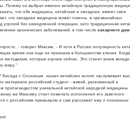
ны. Почему он выбрал именно китайскую традиционную медиц
казать, что обе медицины, китайская и западная, имеют свои
тает, что западная медицина может помочь в чрезвычайных
од угрозой без немедленной операции, зато традиционная кита
ечении хронических заболеваний, в том числе
сахарного диа
просто, - говорит Максим, - И хотя в России популярность кит
ящее время она еще не признана в большинстве клиник. Когда
 по методикам, которые изучаю сейчас. Это станет моим вкладо
у миру."
? Беседа с Сосниным наших китайских коллег заслуживает вы
В их материале российский студент - живой, раскованный и
ым пропагандистом уникальной китайской народной медицины.
амому же Максиму стоит пожелать исполнения его заветного
тся с российским премьером и сам расскажет ему о познанных
tml