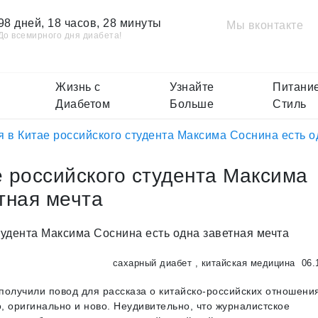
98 дней, 18 часов, 28 минуты
Мы вконтакте
До всемирного дня диабета!
Жизнь с
Узнайте
Питание
Диабетом
Больше
Стиль
 в Китае российского студента Максима Соснина есть о
 российского студента Максима
тная мечта
сахарный диабет
,
китайская медицина
06.
получили повод для рассказа о китайско-российских отношени
о, оригинально и ново. Неудивительно, что журналистское