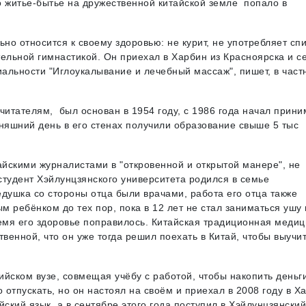
о житье-бытье на дружественной китайской земле попало в
но относится к своему здоровью: не курит, не употребляет сп
ельной гимнастикой. Он приехал в Харбин из Красноярска и с
иальности "Иглоукалывание и лечебный массаж", пишет, в част
читателям, был основан в 1954 году, с 1986 года начал прини
няшний день в его стенах получили образование свыше 5 тыс
айскими журналистами в "откровенной и открытой манере", не
студент Хэйлунцзянского университета родился в семье
душка со стороны отца были врачами, работа его отца также
 ребёнком до тех пор, пока в 12 лет не стал заниматься ушу 
ремя его здоровье поправилось. Китайская традиционная меди
венной, что он уже тогда решил поехать в Китай, чтобы выучи
ийском вузе, совмещая учёбу с работой, чтобы накопить деньг
 отпускать, но он настоял на своём и приехал в 2008 году в Х
йский язык, а в сентябре этого года поступил в Хэйлунцзянский