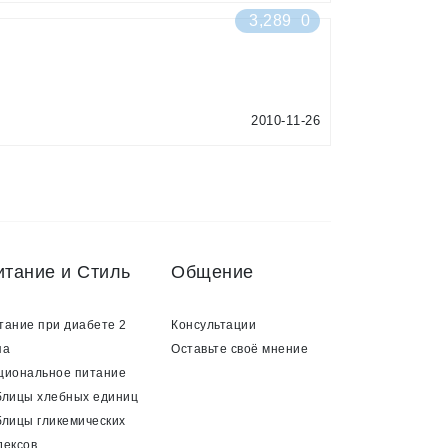
3,289
0
2010-11-26
итание и Стиль
Общение
тание при диабете 2
Консультации
па
Оставьте своё мнение
циональное питание
блицы хлебных единиц
блицы гликемических
дексов