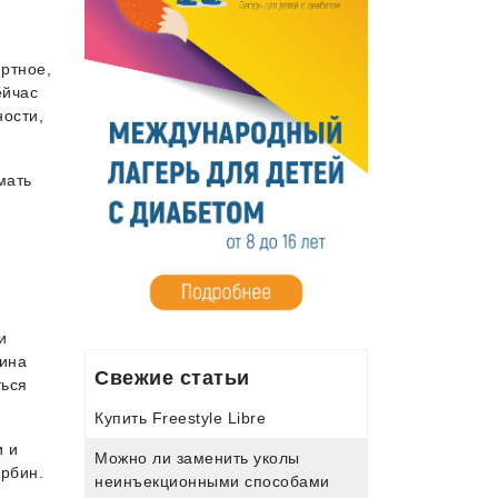
иртное,
ейчас
ности,
мать
и
цина
Свежие статьи
ться
Купить Freestyle Libre
и и
Можно ли заменить уколы
арбин.
неинъекционными способами