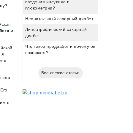
введения инсулина и
ину?
глюкометрии?
Неонатальный сахарный диабет
йская
Липоатрофический сахарный
бета
и
диабет
Что такое предиабет и почему он
айской
возникает?
 я
м в
Все свежие статьи
сшего
 Его
 им в