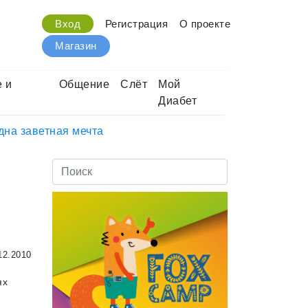
Вход
Регистрация
О проекте
Магазин
 и
Общение
Слёт
Мой
Диабет
дна заветная мечта
12.2010
ях