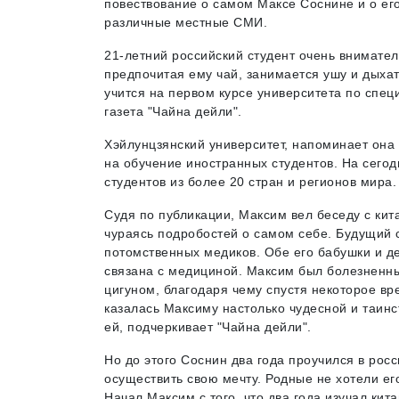
повествование о самом Максе Соснине и о ег
различные местные СМИ.
21-летний российский студент очень вниматель
предпочитая ему чай, занимается ушу и дыхат
учится на первом курсе университета по спец
газета "Чайна дейли".
Хэйлунцзянский университет, напоминает она 
на обучение иностранных студентов. На сегод
студентов из более 20 стран и регионов мира.
Судя по публикации, Максим вел беседу с кит
чураясь подробостей о самом себе. Будущий 
потомственных медиков. Обе его бабушки и де
связана с медициной. Максим был болезненным
цигуном, благодаря чему спустя некоторое в
казалась Максиму настолько чудесной и таинст
ей, подчеркивает "Чайна дейли".
Но до этого Соснин два года проучился в росс
осуществить свою мечту. Родные не хотели его
Начал Максим с того, что два года изучал кита