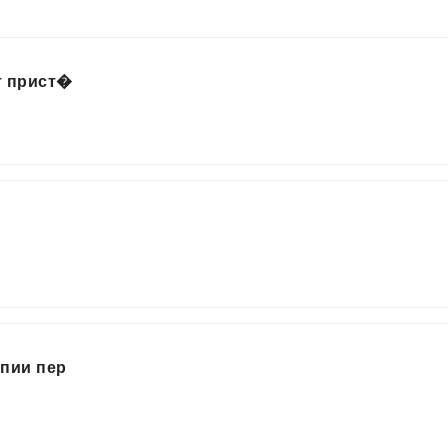
т прист�
апии пер