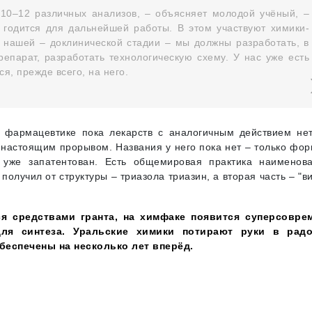
 10–12 различных анализов, – объясняет молодой учёный, –
я годится для дальнейшей работы. В этом участвуют химики-
а нашей – доклинической стадии – мы должны разработать, в
епарат, разработать технологическую схему. У нас уже есть
я, прежде всего, на него.
фармацевтике пока лекарств с аналогичным действием нет
т настоящим прорывом. Названия у него пока нет – только фо
 уже запатентован. Есть общемировая практика наименов
олучил от структуры – триазола триазин, а вторая часть – "в
ся средствами гранта, на химфаке появится суперсовре
ля синтеза. Уральские химики потирают руки в радо
беспечены на несколько лет вперёд.