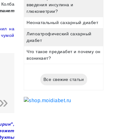
. Колба
введения инсулина и
танет
глюкометрии?
.
Неонатальный сахарный диабет
чил на
Липоатрофический сахарный
 чумой
диабет
Что такое предиабет и почему он
возникает?
Все свежие статьи
рин",
может
одукты