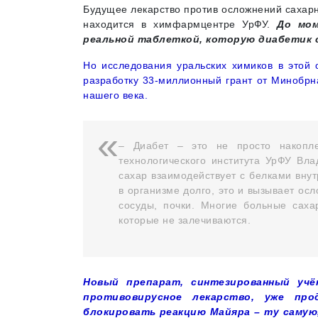
Будущее лекарство против осложнений сахарно
находится в химфармцентре УрФУ.
До мом
реальной таблеткой, которую диабетик с
Но исследования уральских химиков в этой 
разработку 33-миллионный грант от Минобрн
нашего века.
– Диабет – это не просто накопле
технологического института УрФУ Вла
сахар взаимодействует с белками внут
в организме долго, это и вызывает осл
сосуды, почки. Многие больные саха
которые не залечиваются.
Новый препарат, синтезированный учё
противовирусное лекарство, уже пр
блокировать реакцию Майяра – ту самую