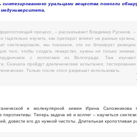
ь синтезированного уральцами вещества помогли обна
о медуниверситета.
дорогостоящий процесс, – рассказывает Владимир Русинов. –
но тщательно изучить, как препарат влияет на разные органы,
рат синтезировали, мы показали, что он блокирует реакцию
ля того, чтобы создать лекарство, нужны не только химики,
рудничаем с коллегами из Волгограда. Там изучают
а. Сначала пройдут доклинические испытания, тестирование
линических. Только после этого разрешат использовать.
ганической и молекулярной химии Ирина Сапожникова 
е перспективы. Теперь задача её и коллег – научиться синтез
й, довести его до нужной чистоты. Длительная кропотливая р