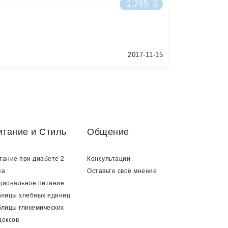
1,765
0
2017-11-15
итание и Стиль
Общение
тание при диабете 2
Консультации
па
Оставьте своё мнение
циональное питание
блицы хлебных единиц
блицы гликемических
дексов