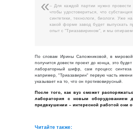
– Для каждой партии нужно провести
чтобы удостовериться, что субстанци
синтетики, технологи, биологи. Уже н
какой форме завод будет выпускать пр
опыт с "Триазавирином", и мы опираемс
По словам Ирины Сапожниковой, в мировой 
получится довести проект до конца, это буде
лабораторный шифр, сам процесс синтеза
например, "Триазавирин" первую часть имени п
указывает на то, что он противовирусный.
После того, как вуз сможет распоряжать
лаборатория с новым оборудованием д
предвкушении – интересной работой они о
Читайте также: