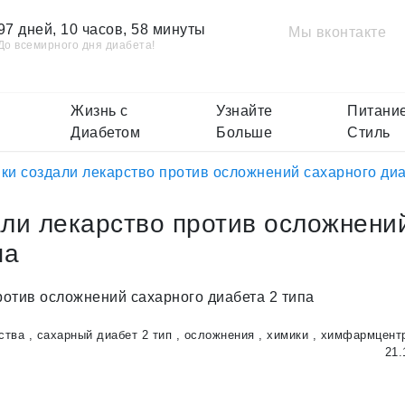
97 дней, 10 часов, 58 минуты
Мы вконтакте
До всемирного дня диабета!
Жизнь с
Узнайте
Питание
Диабетом
Больше
Стиль
ки создали лекарство против осложнений сахарного диа
али лекарство против осложнени
па
ства
,
сахарный диабет 2 тип
,
осложнения
,
химики
,
химфармцент
21.