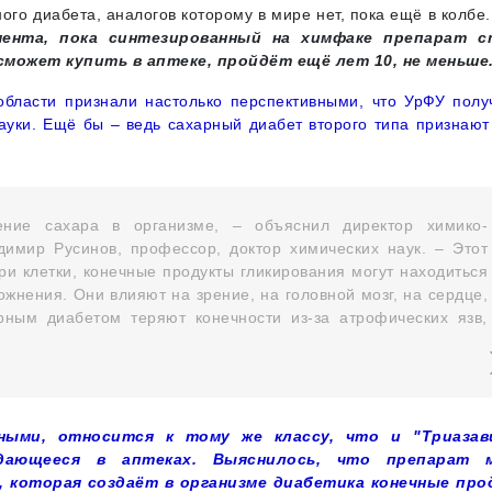
го диабета, аналогов которому в мире нет, пока ещё в колбе
ента, пока синтезированный на химфаке препарат с
может купить в аптеке, пройдёт ещё лет 10, не меньше
области признали настолько перспективными, что УрФУ полу
ауки. Ещё бы – ведь сахарный диабет второго типа признают
ние сахара в организме, – объяснил директор химико-
димир Русинов, профессор, доктор химических наук. – Этот
ри клетки, конечные продукты гликирования могут находиться
ожнения. Они влияют на зрение, на головной мозг, на сердце,
рным диабетом теряют конечности из-за атрофических язв,
ными, относится к тому же классу, что и "Триазави
одающееся в аптеках. Выяснилось, что препарат 
, которая создаёт в организме диабетика конечные пр