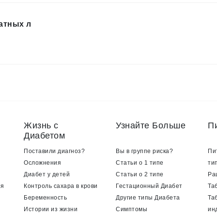
атных л
Жизнь с
Узнайте Больше
П
Диабетом
Поставили диагноз?
Вы в группе риска?
Пи
Осложнения
Статьи о 1 типе
ти
Диабет у детей
Статьи о 2 типе
Ра
ия
Контроль сахара в крови
Гестационный Диабет
Та
Беременность
Другие типы Диабета
Та
Истории из жизни
Симптомы
ин