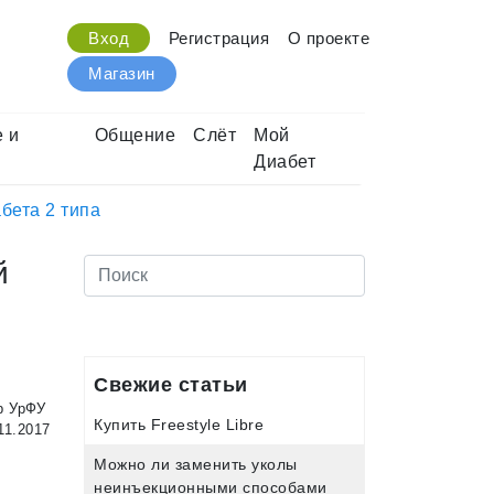
Вход
Регистрация
О проекте
Магазин
 и
Общение
Слёт
Мой
Диабет
бета 2 типа
й
Свежие статьи
р УрФУ
Купить Freestyle Libre
11.2017
Можно ли заменить уколы
неинъекционными способами