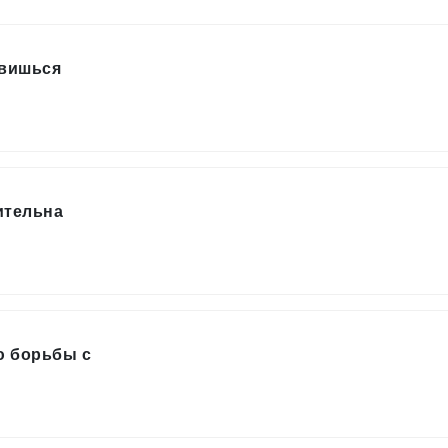
овишься
ительна
ю борьбы с