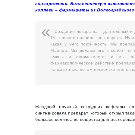
гликирования. Биологическую активност
коллеги – фармацевты из Волгоградског
– Создание лекарства – длительный и 
Тут главное правило: не навреди. Нуж
какая у него токсичность. Мы препа
Майяра. Мы делаем его в колбе, но д
нужны и фармакологи, и мы сот
фармакологическое действие препарат
на животных, потом несколько этапов к
Младший научный сотрудник кафедры ор
синтезировала препарат, который открыл таки
большое количество вещества для исследовани