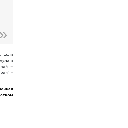
. Если
рмула и
аний –
ирин" –
менная
стном