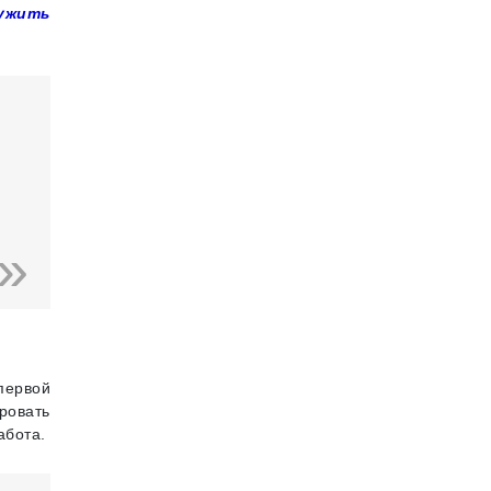
ружить
первой
ировать
абота.