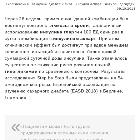
Гипогликемия
,
сахарный диабет 2 типа
,
инсулин аспарт
,
инсулин деглудек
09.10.2018
Через 26 недель применения данной комбинации был
достигнут контроль
глюкозы в крови
, аналогичный
использованию
инсулина гларгин
100 ЕД один раз в
сутки в комбинации с
инсулином аспарт
. При этом
клинический эффект был достигнут при вдвое меньшем
количестве инъекций и значительно более низкой
суммарной суточной дозы инсулина. Также отмечалось
существенное снижение риска развития ночной
гипогликемии
по сравнению с контролем. Результаты
исследования Step by Step были представлены на 54
ежегодном конгрессе Европейской ассоциации по
изучению сахарного диабета (EASD 2018) в Берлине,
Германия.
«Пациентам может быть трудно
придерживаться сложных схем лечения,
требующих многократных инъекций в