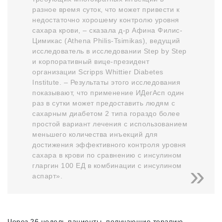
разное время суток, что может привести к
недостаточно хорошему контролю уровня
сахара крови, – сказала д-р Афина Филис-
Цимикас (Athena Philis-Tsimikas), ведущий
исследователь в исследовании Step by Step
и корпоративный вице-президент
организации Scripps Whittier Diabetes
Institute. – Результаты этого исследования
показывают, что применение ИДегАсп один
раз в сутки может предоставить людям с
сахарным диабетом 2 типа гораздо более
простой вариант лечения с использованием
меньшего количества инъекций для
достижения эффективного контроля уровня
сахара в крови по сравнению с инсулином
гларгин 100 ЕД в комбинации с инсулином
аспарт».
Через 26 недель пациенты, получающие терапию