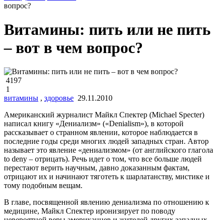
вопрос?
Витамины: пить или не пить
– вот в чем вопрос?
4197
1
витамины
,
здоровье
29.11.2010
Американский журналист Майкл Спектер (Michael Specter)
написал книгу «Дениализм» («Denialism»), в которой
рассказывает о странном явлении, которое наблюдается в
последние годы среди многих людей западных стран. Автор
называет это явление «дениализмом» (от английского глагола
to deny – отрицать). Речь идет о том, что все больше людей
перестают верить научным, давно доказанным фактам,
отрицают их и начинают тяготеть к шарлатанству, мистике и
тому подобным вещам.
В главе, посвященной явлению дениализма по отношению к
медицине, Майкл Спектер иронизирует по поводу
невероятной веры американцев и жителей других западных