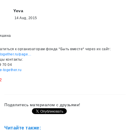
Yeva
14 Aug, 2015
лишина
атиться к организаторам фонда *Быть вместе* через их сайт:
-together.ru/page…
цы контакты:
9 70 04
-together.ru
2
Поделитесь материалом с друзьями!
Читайте также: