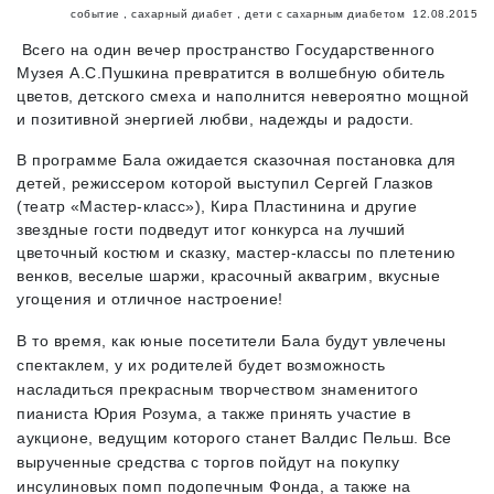
событие
,
сахарный диабет
,
дети с сахарным диабетом
12.08.2015
Всего на один вечер пространство Государственного
Музея А.С.Пушкина превратится в волшебную обитель
цветов, детского смеха и наполнится невероятно мощной
и позитивной энергией любви, надежды и радости.
В программе Бала ожидается сказочная постановка для
детей, режиссером которой выступил Сергей Глазков
(театр «Мастер-класс»), Кира Пластинина и другие
звездные гости подведут итог конкурса на лучший
цветочный костюм и сказку, мастер-классы по плетению
венков, веселые шаржи, красочный аквагрим, вкусные
угощения и отличное настроение!
В то время, как юные посетители Бала будут увлечены
спектаклем, у их родителей будет возможность
насладиться прекрасным творчеством знаменитого
пианиста Юрия Розума, а также принять участие в
аукционе, ведущим которого станет Валдис Пельш. Все
вырученные средства с торгов пойдут на покупку
инсулиновых помп подопечным Фонда, а также на