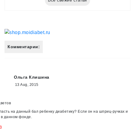
Все свежие статьи
Комментарии:
Ольга Клишина
13 Aug, 2015
цветов
опасть на данный бал ребенку диабетику? Если он на шприц-ручках и
 в данном фонде.
3