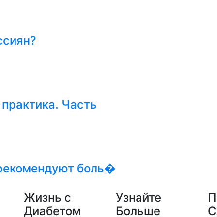
ссиян?
 практика. Часть
 рекомендуют боль�
Жизнь с
Узнайте
П
Диабетом
Больше
С