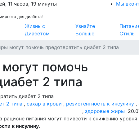
ей, 11 часов, 19 минуты
Мы вкон
мирного дня диабета!
Жизнь с
Узнайте
Питани
Диабетом
Больше
Стиль
ры могут помочь предотвратить диабет 2 типа
 могут помочь
диабет 2 типа
ет 2 типа
,
сахар в крови
,
резистентность к инсулину
,
,
здоровые жиры
20.0
в рационе питания могут привести к снижению уровня
ости к инсулину
.