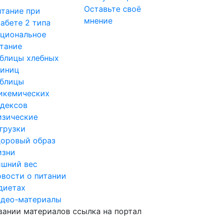
Оставьте своё
тание при
мнение
абете 2 типа
циональное
тание
блицы хлебных
диниц
аблицы
икемических
дексов
изические
грузки
оровый образ
изни
шний вес
вости о питании
диетах
идео-материалы
ании материалов ссылка на портал