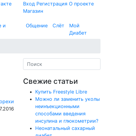
такте
Вход
Регистрация
О проекте
Магазин
е и
Общение
Слёт
Мой
Диабет
Свежие статьи
Купить Freestyle Libre
Можно ли заменить уколы
орехи
неинъекционными
7.2016
способами введения
инсулина и глюкометрии?
Неонатальный сахарный
диабет