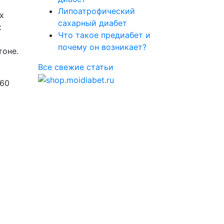
Липоатрофический
х
сахарный диабет
х
Что такое предиабет и
почему он возникает?
тоне.
Все свежие статьи
660