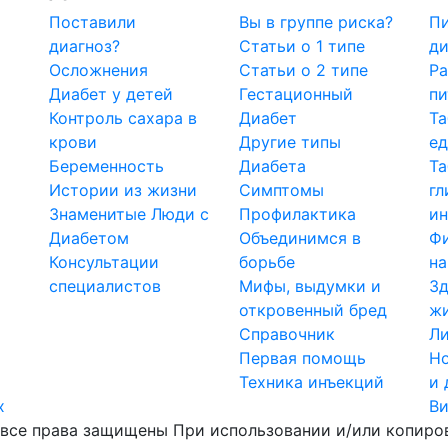
Поставили
Вы в группе риска?
Пи
диагноз?
Статьи о 1 типе
ди
Осложнения
Статьи о 2 типе
Ра
Диабет у детей
Гестационный
пи
Контроль сахара в
Диабет
Та
крови
Другие типы
е
Беременность
Диабета
Т
Истории из жизни
Симптомы
гл
Знаменитые Люди с
Профилактика
ин
Диабетом
Объединимся в
Ф
Консультации
борьбе
на
специалистов
Мифы, выдумки и
Зд
откровенный бред
ж
Справочник
Ли
Первая помощь
Но
Техника инъекций
и 
х
В
все права защищены При использовании и/или копиров