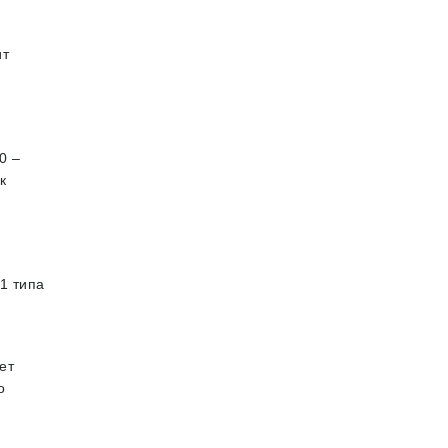
ит
и
0 –
к
1 типа
ет
о