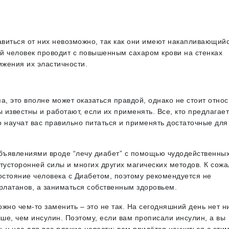
виться от них невозможно, так как они имеют накапливающий
й человек проводит с повышенным сахаром крови на стенках
ижения их эластичности.
а, это вполне может оказаться правдой, однако не стоит относ
 известны и работают, если их применять. Все, кто предлагает
то научат вас правильно питаться и применять достаточные для
объявлениями вроде “лечу диабет” с помощью чудодейственны
тусторонней силы и многих других магических методов. К сож
остояние человека с Диабетом, поэтому рекомендуется не
рлатанов, а заниматься собственным здоровьем.
жно чем-то заменить – это не так. На сегодняшний день нет н
чше, чем инсулин. Поэтому, если вам прописали инсулин, а вы