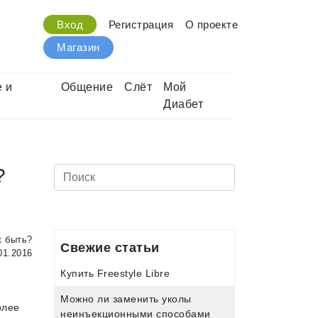
Вход
Регистрация
О проекте
Магазин
 и
Общение
Слёт
Мой
Диабет
?
 быть?
Свежие статьи
01.2016
Купить Freestyle Libre
Можно ли заменить уколы
олее
неинъекционными способами