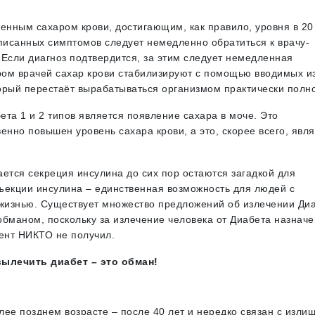
нным сахаром крови, достигающим, как правило, уровня в 20
исанных симптомов следует немедленно обратиться к врачу-
. Если диагноз подтвердится, за этим следует немедленная
тром врачей сахар крови стабилизируют с помощью вводимых и
орый перестаёт вырабатываться организмом практически полн
та 1 и 2 типов является появление сахара в моче. Это
венно повышен уровень сахара крови, а это, скорее всего, явл
ется секреция инсулина до сих пор остаются загадкой для
ъекции инсулина – единственная возможность для людей с
жизнью. Существует множество предложений об излечении Ди
 обманом, поскольку за излечение человека от Диабета назнач
ент НИКТО не получил.
вылечить диабет – это обман!
олее позднем возрасте – после 40 лет и нередко связан с изли