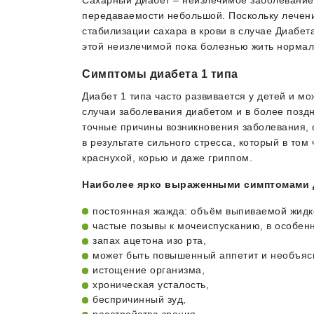
Сахарный Диабет – неизлечимое заболевание,
передаваемости небольшой. Поскольку лечени
стабилизации сахара в крови в случае Диабе
этой неизлечимой пока болезнью жить нормал
Симптомы диабета 1 типа
Диабет 1 типа часто развивается у детей и мо
случаи заболевания диабетом и в более позд
точные причины возникновения заболевания, 
в результате сильного стресса, который в то
краснухой, корью и даже гриппом.
Наиболее ярко выраженными симптомами д
постоянная жажда: объём выпиваемой жидкос
частые позывы к мочеиспусканию, в особенн
запах ацетона изо рта,
может быть повышенный аппетит и необъяс
истощение организма,
хроническая усталость,
беспричинный зуд,