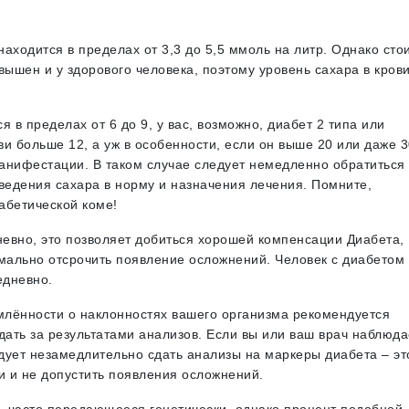
находится в пределах от 3,3 до 5,5 ммоль на литр. Однако сто
вышен и у здорового человека, поэтому уровень сахара в кров
 в пределах от 6 до 9, у вас, возможно, диабет 2 типа или
ви больше 12, а уж в особенности, если он выше 20 или даже 3
манифестации. В таком случае следует немедленно обратиться 
ведения сахара в норму и назначения лечения. Помните,
абетической коме!
евно, это позволяет добиться хорошей компенсации Диабета,
мально отсрочить появление осложнений. Человек с диабетом 
едневно.
млённости о наклонностях вашего организма рекомендуется
дать за результатами анализов. Если вы или ваш врач наблюда
едует незамедлительно сдать анализы на маркеры диабета – эт
и и не допустить появления осложнений.