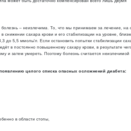
ипа может быть достаточно компенсирован всего лишь двумя
а болезнь – неизлечима. То, что мы принимаем за лечение, на
в снижении сахара крови и его стабилизации на уровне, близк
3,3 до 5,5 ммоль/л. Если остановить попытки стабилизации сах
ведёт в постоянно повышенному сахару крови, в результате чег
ому и затем умереть. Поэтому болезнь считается неизлечимой 
 появлению целого списка опасных осложнений диабета:
бенно в области стопы,