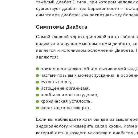
тяжёлый диабет 1 типа, при котором человек 
существует диабет при беременности – геста
симптомов диабета: как распознать эту болез
Симптомы Диабета
Самой главной характеристикой этого заболев
видимые и ощущаемые симптомы диабета, кот
является и источником осложнений Диабета.
являются:
постоянная жажда: объём выпиваемой жидкос
частые позывы к мочеиспусканию, в особенн
сухость во рту,
истощение организма,
необъяснимое похудение,
хроническая усталость,
запах ацетона изо рта.
Если вы наблюдаете хотя бы два из вышепере
эндокринологу и измерить сахар крови. Изме
который есть у каждого человека с диабетом, т