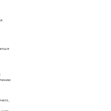
ся
иться
х
алению
ичего,