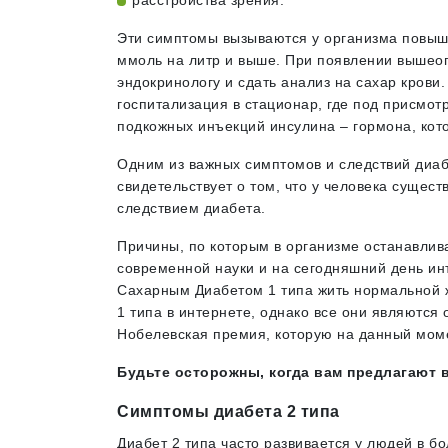
расстройства зрения.
Эти симптомы вызываются у организма повыше
ммоль на литр и выше. При появлении вышеоп
эндокринологу и сдать анализ на сахар крови
госпитализация в стационар, где под присмо
подкожных инъекций инсулина – гормона, кот
Одним из важных симптомов и следствий диабе
свидетельствует о том, что у человека сущест
следствием диабета.
Причины, по которым в организме останавлива
современной науки и на сегодняшний день ин
Сахарным Диабетом 1 типа жить нормальной 
1 типа в интернете, однако все они являются
Нобелевская премия, которую на данный мом
Будьте осторожны, когда вам предлагают 
Симптомы диабета 2 типа
Диабет 2 типа часто развивается у людей в б