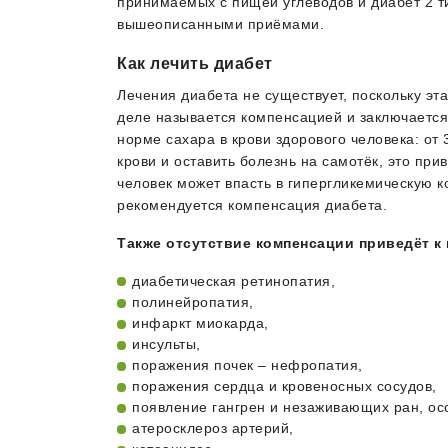
принимаемых с пищей углеводов и диабет 2 т
вышеописанными приёмами.
Как лечить диабет
Лечения диабета не существует, поскольку эт
деле называется компенсацией и заключается 
норме сахара в крови здорового человека: от 
крови и оставить болезнь на самотёк, это при
человек может впасть в гипергликемическую к
рекомендуется компенсация диабета.
Также отсутствие компенсации приведёт к
диабетическая ретинопатия,
полинейропатия,
инфаркт миокарда,
инсульты,
поражения почек – нефропатия,
поражения сердца и кровеносных сосудов,
появление гангрен и незаживающих ран, осо
атеросклероз артерий,