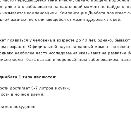
 часто передающееся генетически, однако процент подобной
я для этого заболевания на настоящий момент не найдено, п
та называется компенсацией. Компенсация Диабета помогает л
ьной жизнью, не отличающейся от жизни здоровых людей.
жет появиться у человека в возрасте до 40 лет, однако, бывают
нем возрасте. Официальной науке на данный момент неизвест
однако наиболее часто исследования указывают на развитие б
м числе может быть вызван и перенесённым заболеванием, нап
иабета 1 типа являются:
ти достигает 5-7 литров в сутки,
ости в ночное время,
нимое похудение,