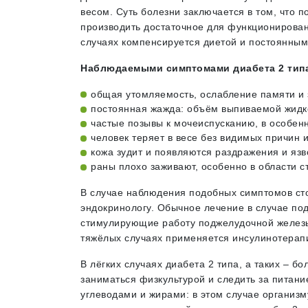
весом. Суть болезни заключается в том, что 
производить достаточное для функционирован
случаях компенсируется диетой и постоянным
Наблюдаемыми симптомами диабета 2 типа
общая утомляемость, ослабление памяти и 
постоянная жажда: объём выпиваемой жидкос
частые позывы к мочеиспусканию, в особенн
человек теряет в весе без видимых причин и
кожа зудит и появляются раздражения и язв
раны плохо заживают, особенно в области с
В случае наблюдения подобных симптомов сто
эндокринологу. Обычное лечение в случае по
стимулирующие работу поджелудочной железы
тяжёлых случаях применяется инсулинотерапия
В лёгких случаях диабета 2 типа, а таких – б
заниматься физкультурой и следить за питани
углеводами и жирами: в этом случае организ