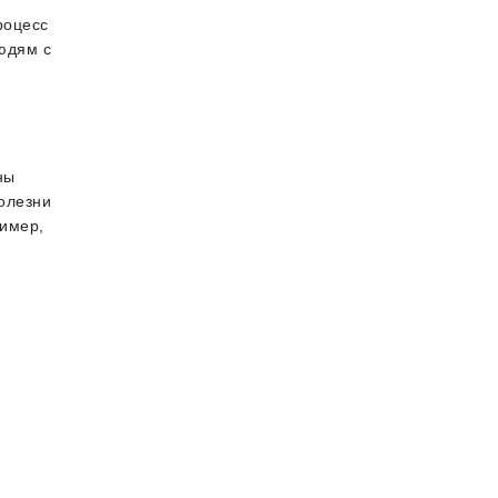
роцесс
юдям с
ны
олезни
ример,