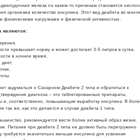
поджелудочная железа по каким-то причинам становится неспо
ия организма количество инсулина. Этот вид диабета во мног
и физическими нагрузками и физической активностью..
 являются:
зрения,
ти превышает норму и может достигает 3-5 литров в сутки,
ости в ночное время,
 диет,
очки,
топы.
ит задуматься о Сахарном Диабете 2 типа и обратиться к
дтверждения диагноза – это таблетированные препараты,
 и, соответственно, повышающие выработку инсулина. В боле
 так же, как это делается в случае диабета 1 типа.
ольшинство, рекомендуется вести более активный образ жизни,
ем. Питание при диабете 2 типа не должно быть перегружено
му требуется значительно меньше инсулина для усвоения