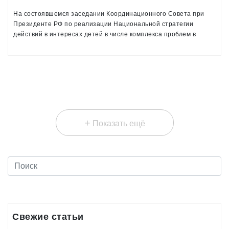
На состоявшемся заседании Координационного Совета при
Президенте РФ по реализации Национальной стратегии
действий в интересах детей в числе комплекса проблем в
сфере охраны здоровья был озвучен вопрос развития в России
системы полноценной реабилитационной помощи детям
+
Показать ещё
Свежие статьи