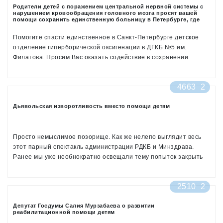
Родители детей с поражением центральной нервной системы с
нарушением кровообращения головного мозга просят вашей
помощи сохранить единственную больницу в Петербурге, где
могут помочь их детям
Помогите спасти единственное в Санкт-Петербурге детское
отделение гиперборической оксигенации в ДГКБ №5 им.
Филатова. Просим Вас оказать содействие в сохранении
единственного в Санкт-Петербурге детского отделения
гипербарической оксигенации, находящегося в детской
4663
2
городской клинической больницы № 5 им. Н.Ф. Филатова.
Дьявольская изворотливость вместо помощи детям
Просто немыслимое позорище. Как же нелепо выглядит весь
этот парный спектакль администрации РДКБ и Минздрава.
Ранее мы уже необнократно освещали тему попыток закрыть
детскую больницу, которые привели к огромному количеству
собранных подписей, однако конфликт продолжается и более
2510
2
того, разгорается с новой силой!
Что мы можем сделать?
Депутат Госдумы Салия Мурзабаева о развитии
реабилитационной помощи детям