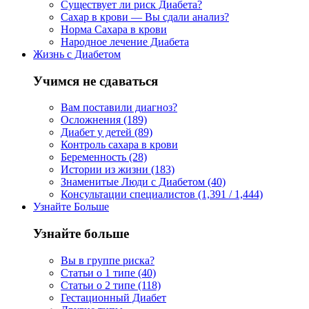
Существует ли риск Диабета?
Сахар в крови — Вы сдали анализ?
Норма Сахара в крови
Народное лечение Диабета
Жизнь с Диабетом
Учимся не сдаваться
Вам поставили диагноз?
Осложнения (189)
Диабет у детей (89)
Контроль сахара в крови
Беременность (28)
Истории из жизни (183)
Знаменитые Люди с Диабетом (40)
Консультации специалистов (1,391 / 1,444)
Узнайте Больше
Узнайте больше
Вы в группе риска?
Статьи о 1 типе (40)
Статьи о 2 типе (118)
Гестационный Диабет