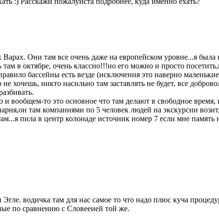
хать :) Расскажи пожалуйста подробнее, куда именно ехать?
арах. Они там все очень даже на европейском уровне...я была в
 там в октябре, очень классно!!!но его можно и просто посетить,
 правило бассейны есть везде (исключения это наверно маленьки
 не хочешь, никто насильно там заставлять не будет, все доброво
разбивать.
го и вообщем-то это основное что там делают в свободное время,
рня,он там компаниями по 5 человек людей на экскурсии возит,
м...я пила в центр колонаде источник номер 7 если мне память н
гле. водичка там для нас самое то что надо плюс куча процеду
тные по сравнению с Словееией той же.