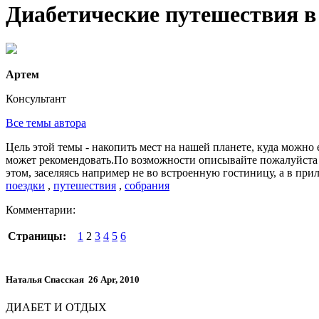
Диабетические путешествия в
Артем
Консультант
Все темы автора
​Цель этой темы - накопить мест на нашей планете, куда можн
может рекомендовать.По возможности описывайте пожалуйста п
этом, заселяясь например не во встроенную гостиницу, а в при
поездки
,
путешествия
,
собрания
Комментарии:
Страницы:
1
2
3
4
5
6
Наталья Спасская
26 Apr, 2010
ДИАБЕТ И ОТДЫХ