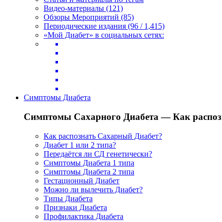
Видео-материалы (121)
Обзоры Мероприятий (85)
Периодические издания (96 / 1,415)
«Мой Диабет» в социальных сетях:
Симптомы Диабета
Симптомы Сахарного Диабета — Как распоз
Как распознать Сахарный Диабет?
Диабет 1 или 2 типа?
Передаётся ли СД генетически?
Симптомы Диабета 1 типа
Симптомы Диабета 2 типа
Гестационный Диабет
Можно ли вылечить Диабет?
Типы Диабета
Признаки Диабета
Профилактика Диабета