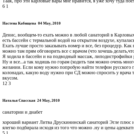
Таак, про эти карловые вары мне нравится, я уже хочу туда пое
6
1
Настена Кабищева
04 May, 2010
Денис, вообщем-то ехать можно в любой санаторий в Карловых В
есть бассейн с термальной водой на открытом воздухе, купалась
Ехать лучше просто заказывать номер и все, без процедур. Как
можно там прям обговорить все с врачом (что хочешь делать,что
Я ходила в бассейн и на подводный массаж, липодистрофийки 
Ну и все...а так ходишь по горам (ходить там можно очень мно
желании. Если кому нужно попробую найти телефон русского па
колонадах, какую воду нужно при СД можно спросить у врача та
вкусом.
12
3
Наталья Спасская
24 May, 2010
санатории и диабет
хороший вариант Литва Друскининскай санаторий Эгле плюс и Э
ялегко подбирала исходя из того что можно .ну и цены адеква
5
1