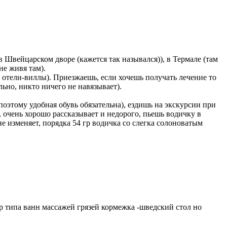
 Швейцарском дворе (кажется так назывался)), в Термале (там
не живя там).
е отели-виллы). Приезжаешь, если хочешь получать лечение то
льно, никто ничего не навязывает).
 поэтому удобная обувь обязательна), ездишь на экскурсии при
 очень хорошо рассказывает и недорого, пьешь водичку в
е изменяет, порядка 54 гр водичка со слегка солоноватым
р типа ванн массажей грязей кормежка -шведский стол но