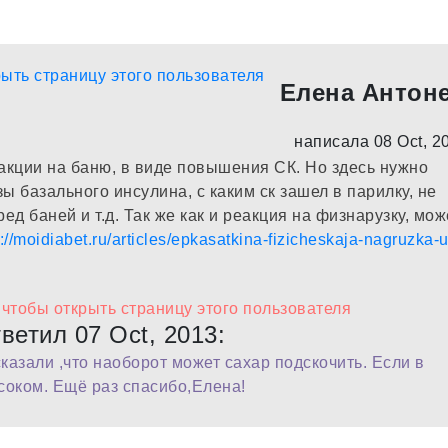
Елена Антон
написала 08 Oct, 2
кции на баню, в виде повышения СК. Но здесь нужно
 базального инсулина, с каким ск зашел в парилку, не
ед баней и т.д. Так же как и реакция на физнарузку, мож
p://moidiabet.ru/articles/epkasatkina-fizicheskaja-nagruzka-u
ветил 07 Oct, 2013:
казали ,что наоборот может сахар подскочить. Если в
 соком. Ещё раз спасибо,Елена!