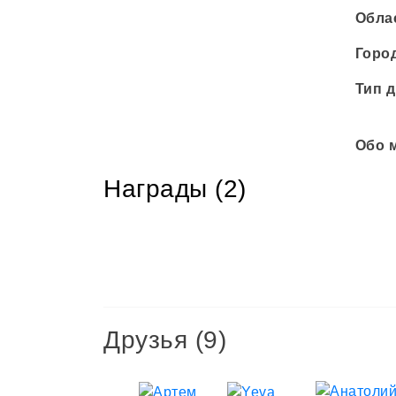
Обла
Горо
Тип д
Обо 
Награды (2)
Мне
Мне
помог
помогла
Артем
Елена
Антонец
Друзья
(9)