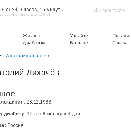
98 дней, 8 часов, 56 минуты
Мы вконтакте
До всемирного дня диабета!
Жизнь с
Узнайте
Питание
Диабетом
Больше
Стиль
й
Анатолий Лихачёв
атолий Лихачёв
чное
 рождения:
23.12.1983
у диабету:
13 лет 8 месяцев 4 дня
на:
Россия