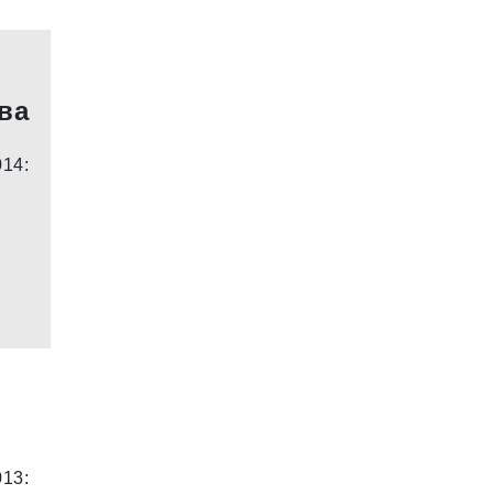
ва
014:
013: