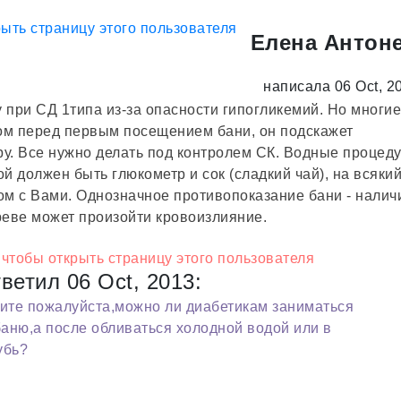
Елена Антон
написала 06 Oct, 2
при СД 1типа из-за опасности гипогликемий. Но многие
чом перед первым посещением бани, он подскажет
у. Все нужно делать под контролем СК. Водные процед
ой должен быть глюкометр и сок (сладкий чай), на всяки
дом с Вами. Однозначное противопоказание бани - налич
греве может произойти кровоизлияние.
ветил 06 Oct, 2013:
ите пожалуйста,можно ли диабетикам заниматься
баню,а после обливаться холодной водой или в
убь?