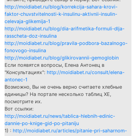
http://moidiabet.ru/blog/korrekcija-sahara-krovi-
faktor-chuvstvitelnosti-k-insulinu-aktivnii-insulin-
celevaja-glikemija-1
http://moidiabet.ru/blog/dia-arifmetika-formuli-dlja-
rasscheta-doz-insulina
http://moidiabet.ru/blog/pravila-podbora-bazalnogo-
fonovogo-insulina
http://moidiabet.ru/blog/glikirovannii-gemoglobin
Если появятся вопросы, Елена Антонец в
"Консультациях":
http://moidiabet.ru/consult/elena-
antonec-1
Возможно, Вы не очень верно считаете хлебные
единицы? На портале несколько таблиц ХЕ,
посмотрите их.
Вот ссылки:
http://moidiabet.ru/news/tablica-hlebnih-edinic-
dannie-po-knige-gid-po-pitaniju
1) :
http://moidiabet.ru/articles/pitanie-pri-saharnom-