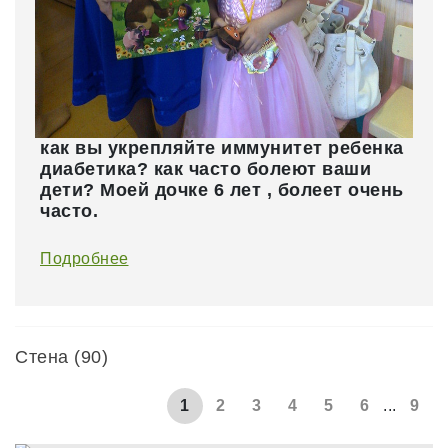
как вы укрепляйте иммунитет ребенка
диабетика? как часто болеют ваши
дети? Моей дочке 6 лет , болеет очень
часто.
Подробнее
Стена (90)
1
2
3
4
5
6
...
9