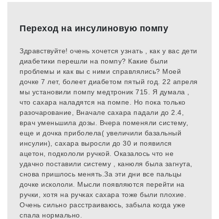
Переход на инсулиновую помпу
Здравствуйте! очень хочется узнать , как у вас дети
диабетики перешли на помпу? Какие были
проблемы и как вы с ними справлялись? Моей
дочке 7 лет, болеет диабетом пятый год. 22 апреля
мы установили помпу медтроник 715. Я думала ,
что сахара наладятся на помпе. Но пока только
разочарование, Вначале сахара падали до 2.4,
врач уменьшила дозы. Вчера поменяли систему,
еще и дочка приболела( увеличили базальный
инсулин), сахара выросли до 30 и появился
ацетон, подкололи ручкой. Оказалось что не
удачно поставили систему , канюля была загнута,
снова пришлось менять.За эти дни все пальцы
дочке искололи. Мысли появляются перейти на
ручки, хотя на ручках сахара тоже были плохие.
Очень сильно расстраиваюсь, забыла когда уже
спала нормально.