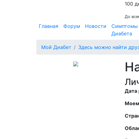
100 д
До все
Главная
Форум
Новости
Симптомы
Диабета
Мой Диабет
Здесь можно найти дру
На
Ли
Дата
Моем
Стран
Обла