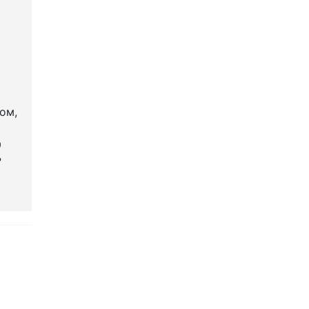
ом,
9
?