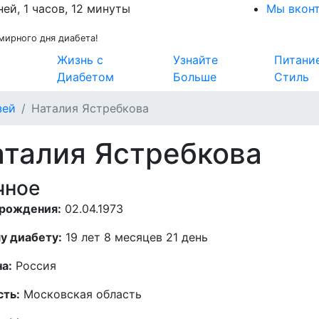
ней, 1 часов, 12 минуты
Мы вкон
мирного дня диабета!
Жизнь с
Узнайте
Питани
Диабетом
Больше
Стиль
зей
Наталия Ястребкова
талия Ястребкова
чное
 рождения:
02.04.1973
у диабету:
19 лет 8 месяцев 21 день
а:
Россия
сть:
Московская область