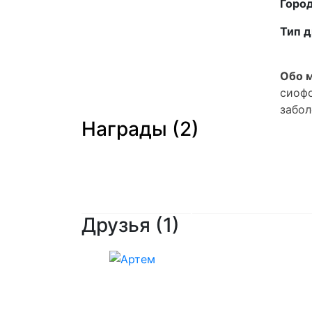
Город
Тип д
Обо м
сиофо
забол
Награды (2)
Мне
Мне
помог
помогла
Артем
Елена
Антонец
Друзья
(1)