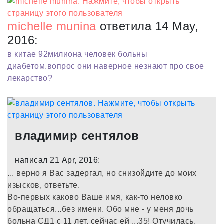
michelle munina
ответила 14 May,
2016:
в китае 92милиона человек больны
диабетом.вопрос они наверное незнают про свое
лекарство?
владимир сентялов
написал 21 Apr, 2016:
... верно я Вас задергал, но снизойдите до моих
изысков, ответьте.
Во-первых каково Ваше имя, как-то неловко
обращаться...без имени. Обо мне - у меня дочь
больна СД1 с 11 лет, сейчас ей ...35! Отучилась,