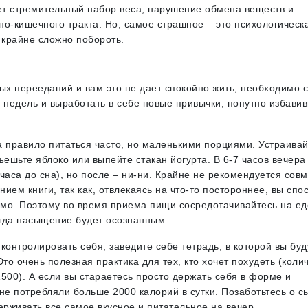
ает стремительный набор веса, нарушение обмена веществ и
о-кишечного тракта. Но, самое страшное – это психологическ
 крайне сложно побороть.
ых перееданий и вам это не дает спокойно жить, необходимо 
 недель и выработать в себе новые привычки, попутно избави
 правило питаться часто, но маленькими порциями. Устраива
ъешьте яблоко или выпейте стакан йогурта. В 6-7 часов вечера
часа до сна), но после – ни-ни. Крайне не рекомендуется сов
ием книги, так как, отвлекаясь на что-то постороннее, вы спо
имо. Поэтому во время приема пищи сосредотачивайтесь на ед
огда насыщение будет осознанным.
 контролировать себя, заведите себе тетрадь, в которой вы буд
то очень полезная практика для тех, кто хочет похудеть (коли
500). А если вы стараетесь просто держать себя в форме и
не потребляли больше 2000 калорий в сутки. Позаботьтесь о с
ерживать все самое вкусное и питательное на вечер.