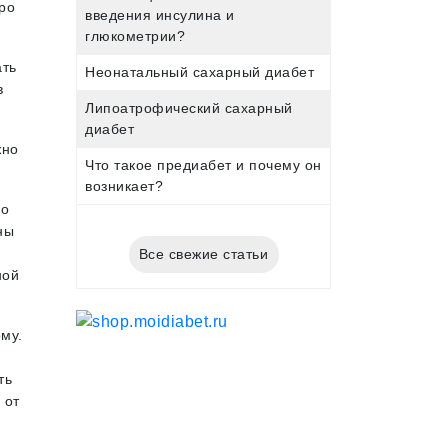
про
введения инсулина и
глюкометрии?
ать
Неонатальный сахарный диабет
в
Липоатрофический сахарный
диабет
жно
Что такое предиабет и почему он
возникает?
но
ны
.
Все свежие статьи
ной
му.
ть
 от