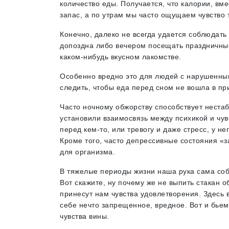
количество еды. Получается, что калории, вме
запас, а по утрам мы часто ощущаем чувство 
Конечно, далеко не всегда удается соблюдать
допоздна либо вечером посещать праздничные 
каком-нибудь вкусном лакомстве.
Особенно вредно это для людей с нарушенны
следить, чтобы еда перед сном не вошла в пр
Часто ночному обжорству способствует неста
установили взаимосвязь между психикой и чув
перед кем-то, или тревогу и даже стресс, у н
Кроме того, часто депрессивные состояния «
для организма.
В тяжелые периоды жизни наша рука сама собо
Вот скажите, ну почему же не выпить стакан о
принесут нам чувства удовлетворения. Здесь 
себе нечто запрещенное, вредное. Вот и бье
чувства вины.