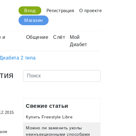
Вход
Регистрация
О проекте
Магазин
 и
Общение
Слёт
Мой
Диабет
Диабета 2 типа
тия
Свежие статьи
12.2015
Купить Freestyle Libre
Можно ли заменить уколы
ьшое
неинъекционными способами