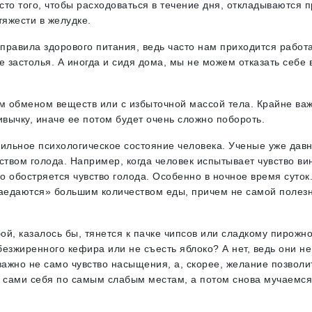
сто того, чтобы расходоваться в течение дня, откладываются 
тяжести в желудке.
 правила здорового питания, ведь часто нам приходится работ
застолья. А иногда и сидя дома, мы не можем отказать себе 
м обменом веществ или с избыточной массой тела. Крайне ва
ивычку, иначе ее потом будет очень сложно побороть.
бильное психологическое состояние человека. Ученые уже дав
ством голода. Например, когда человек испытывает чувство ви
его обостряется чувство голода. Особенно в ночное время суток
заедаются» большим количеством еды, причем не самой полез
й, казалось бы, тянется к пачке чипсов или сладкому пирожно
безжиренного кефира или не съесть яблоко? А нет, ведь они не
важно не само чувство насыщения, а, скорее, желание позволи
м сами себя по самым слабым местам, а потом снова мучаемся