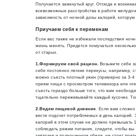
Получается замкнутый круг. Отсюда и возник
всевозможные расстройства в работе желудочн
зависимость от ночной дозы калорий, которую
Приучаем себя к переменам
Если вас также не избежали последствия ночн
жизнь менять. Придется помучаться несколько
от старых.
1.Формируем свой рацион.
Возьмите себе за
себе постоянно легкие перекусы, например, с
можно съесть плотный ужин (примерно за 3-4 
прием пищи с просмотром телевизора или чтен
съесть гораздо больше того, что вам необход
тщательно пережевывайте каждый кусочек. Т
2.Ведем пищевой дневник
. Если вам сложно
вести подсчет потребляемых в день калорий. Э
калорий в этом случае не должно превышать 1
соблюдать режим питания, следите, чтобы вы 
завтраке и полноценном обеде, не стоит прид