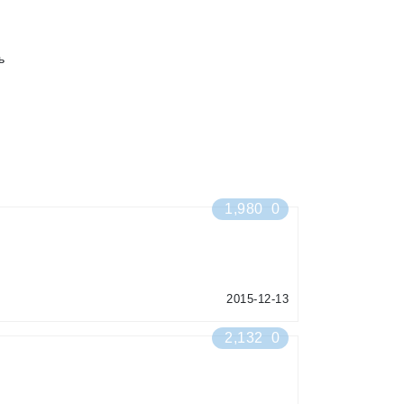
й
ь
1,980
0
2015-12-13
2,132
0