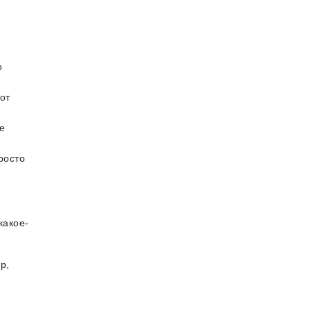
о
от
е
росто
какое-
р,
е