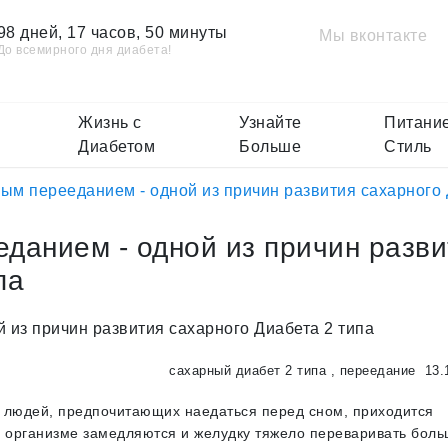
98 дней, 17 часов, 50 минуты
Мы вконтакте
До всемирного дня диабета!
Жизнь с
Узнайте
Питание
Диабетом
Больше
Стиль
ым перееданием - одной из причин развития сахарного 
данием - одной из причин разви
па
сахарный диабет 2 типа
,
переедание
13.
ам людей, предпочитающих наедаться перед сном, приходится
 в организме замедляются и желудку тяжело переваривать бол