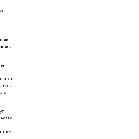
ая
свою
вшись
йте
мещать
собны
е и
ут
чество
ытном