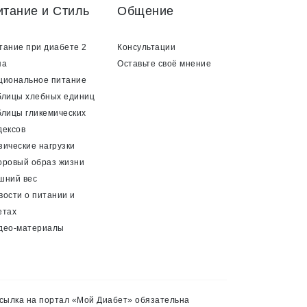
итание и Стиль
Общение
тание при диабете 2
Консультации
па
Оставьте своё мнение
циональное питание
блицы хлебных единиц
блицы гликемических
дексов
зические нагрузки
оровый образ жизни
шний вес
вости о питании и
етах
део-материалы
сылка на портал «Мой Диабет» обязательна