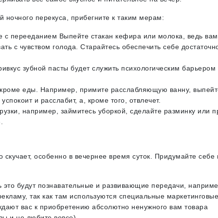
й ночного перекуса, прибегните к таким мерам:
бе с перееданием Выпейте стакан кефира или молока, ведь вам
вать с чувством голода. Старайтесь обеспечить себе достаточн
привкус зубной пасты будет служить психологическим барьером 
, кроме еды. Например, примите расслабляющую ванну, выпейт
успокоит и расслабит, а, кроме того, отвлечет.
узки, например, займитесь уборкой, сделайте разминку или п
.
то скучает, особенно в вечернее время суток. Придумайте себе 
ь это будут познавательные и развивающие передачи, наприме
рекламу, так как там используются специальные маркетинговы
уждают вас к приобретению абсолютно ненужного вам товара
вы и не любите вовсе).