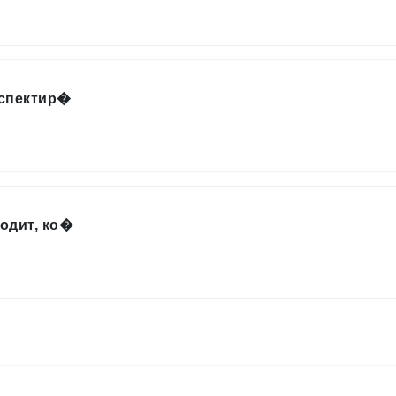
нспектир�
одит, ко�