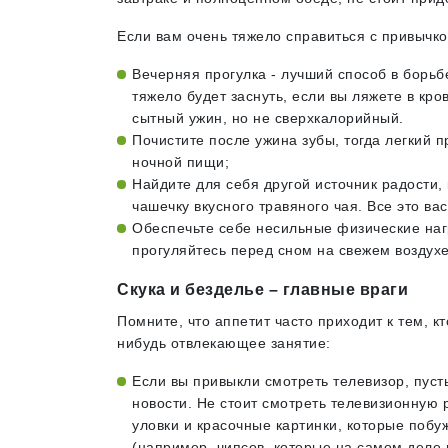
Если вам очень тяжело справиться с привычко
Вечерняя прогулка - лучший способ в борь
тяжело будет заснуть, если вы ляжете в кро
сытный ужин, но не сверхкалорийный.
Почистите после ужина зубы, тогда легкий 
ночной пищи;
Найдите для себя другой источник радости
чашечку вкусного травяного чая. Все это вас 
Обеспечьте себе несильные физические нагр
прогуляйтесь перед сном на свежем воздухе
Скука и безделье – главные враги
Помните, что аппетит часто приходит к тем, к
нибудь отвлекающее занятие:
Если вы привыкли смотреть телевизор, пуст
новости. Не стоит смотреть телевизионную 
уловки и красочные картинки, которые поб
(например, чипсов, которые на самом деле 