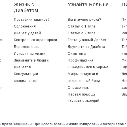
Жизнь с
Узнайте Больше
П
Диабетом
Поставили диагноз?
Вы в группе риска?
Пи
Осложнения
Статьи о 1 типе
ти
Диабет у детей
Статьи о 2 типе
Ра
ия
Контроль сахара в крови
Гестационный Диабет
Та
Беременность
Другие типы Диабета
Та
Истории из жизни
Симптомы
ин
о
Знаменитые Люди с
Профилактика
Фи
Диабетом
Объединимся в борьбе
Зд
Консультации
Мифы, выдумки и
Ли
специалистов
откровенный бред
Но
ия
Справочник
ди
Первая помощь
Ви
Техника инъекций
 права защищены При использовании и/или копировании материалов с