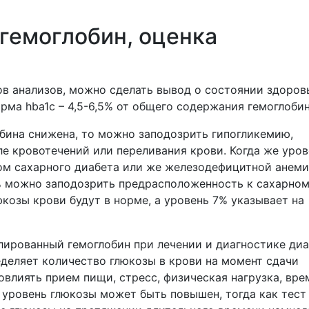
гемоглобин, оценка
ов анализов, можно сделать вывод о состоянии здоров
рма hba1c – 4,5-6,5% от общего содержания гемоглобин
бина снижена, то можно заподозрить гипогликемию,
е кровотечений или переливания крови. Когда же уров
ком сахарного диабета или же железодефицитной анеми
9% можно заподозрить предрасположенность к сахарно
юкозы крови будут в норме, а уровень 7% указывает на
лированный гемоглобин при лечении и диагностике ди
еделяет количество глюкозы в крови на момент сдачи
овлиять прием пищи, стресс, физическая нагрузка, вре
 уровень глюкозы может быть повышен, тогда как тест