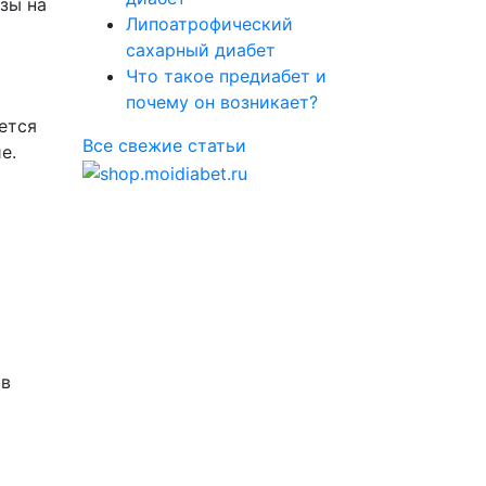
зы на
Липоатрофический
сахарный диабет
Что такое предиабет и
почему он возникает?
ется
Все свежие статьи
е.
 в