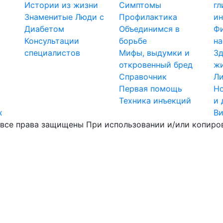
Истории из жизни
Симптомы
гл
Знаменитые Люди с
Профилактика
ин
Диабетом
Объединимся в
Ф
Консультации
борьбе
на
специалистов
Мифы, выдумки и
Зд
откровенный бред
ж
Справочник
Ли
Первая помощь
Но
Техника инъекций
и 
х
В
все права защищены При использовании и/или копиров