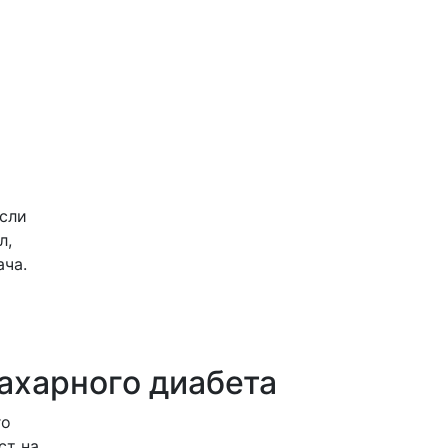
Если
л,
ача.
ахарного диабета
го
ст на