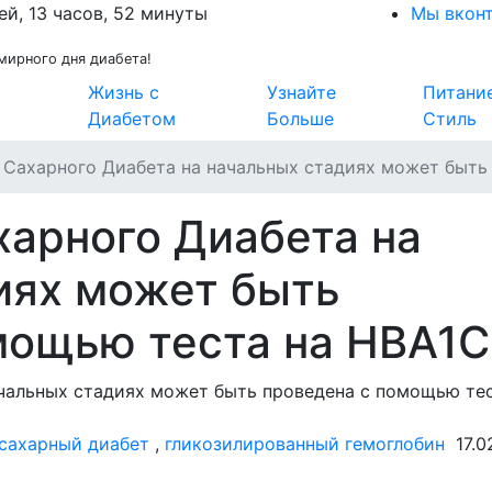
ей, 13 часов, 52 минуты
Мы вкон
мирного дня диабета!
Жизнь с
Узнайте
Питани
Диабетом
Больше
Стиль
 Сахарного Диабета на начальных стадиях может быть
харного Диабета на
иях может быть
мощью теста на HBA1C
сахарный диабет
,
гликозилированный гемоглобин
17.0