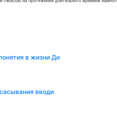
не глюкозы на протяжении длительного времени намног
онятия в жизни Ди
всасывания вводи