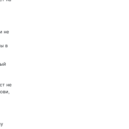
и не
ы в
ный
ст не
ови,
му