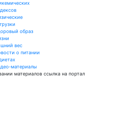
икемических
дексов
изические
грузки
оровый образ
изни
шний вес
вости о питании
диетах
идео-материалы
ании материалов ссылка на портал