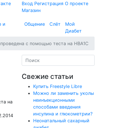
такте
Вход
Регистрация
О проекте
Магазин
е и
Общение
Слёт
Мой
Диабет
 проведена с помощью теста на HBA1C
Свежие статьи
Купить Freestyle Libre
Можно ли заменить уколы
неинъекционными
способами введения
инсулина и глюкометрии?
2.2014
Неонатальный сахарный
диабет