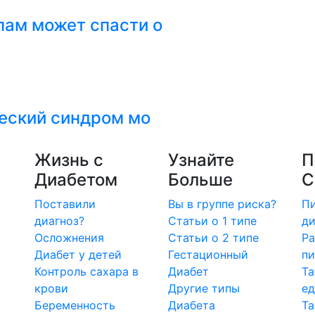
ам может спасти о
ческий синдром мо
Жизнь с
Узнайте
П
Диабетом
Больше
С
Поставили
Вы в группе риска?
Пи
диагноз?
Статьи о 1 типе
ди
Осложнения
Статьи о 2 типе
Ра
Диабет у детей
Гестационный
пи
Контроль сахара в
Диабет
Та
крови
Другие типы
е
Беременность
Диабета
Т