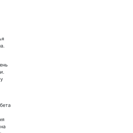
ья
а.
ень
и.
му
абета
мя
 на