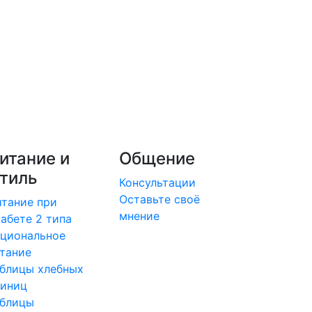
итание и
Общение
тиль
Консультации
Оставьте своё
тание при
мнение
абете 2 типа
циональное
тание
блицы хлебных
диниц
аблицы