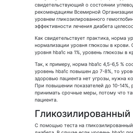
свидетельствующий о состоянии углевод
рекомендациям Всемирной Организации 
уровнем гликозилированного гемоглобин
эффективности лечения диабета целесоо
Как свидетельствует практика, норма ур
нормализации уровня глюкозы в крови.
уровня hba1c на 1%, уровень глюкозы в 
Так, к примеру, норма hba1c 4,5-6,5 % с
уровень hba1c повышен до 7-8%, то уров
здоровью пациента нет угрозы, нужна ко
При повышении показателей до 10-14%, 
принимать срочные меры, потому что та
пациента.
Гликозилированный 
С помощью теста на гликозилированный
диабета. В случае если уровень hba1c п