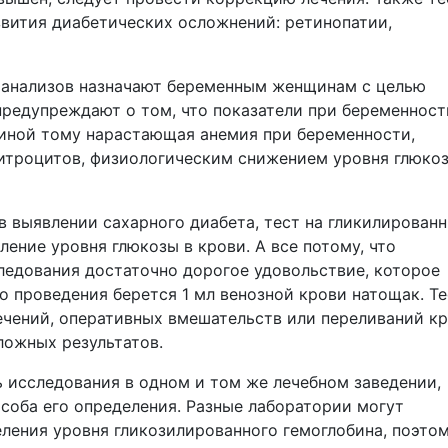
звития диабетических осложнений: ретинопатии,
 анализов назначают беременным женщинам с целью
предупреждают о том, что показатели при беременност
чиной тому нарастающая анемия при беременности,
итроцитов, физиологическим снижением уровня глюкоз
в выявлении сахарного диабета, тест на гликилирован
ление уровня глюкозы в крови. А все потому, что
ледования достаточно дорогое удовольствие, которое
о проведения берется 1 мл венозной крови натощак. Те
чений, оперативных вмешательств или переливаний кр
ложных результатов.
 исследования в одном и том же лечебном заведении,
особа его определения. Разные лаборатории могут
ления уровня гликозилированного гемоглобина, поэто