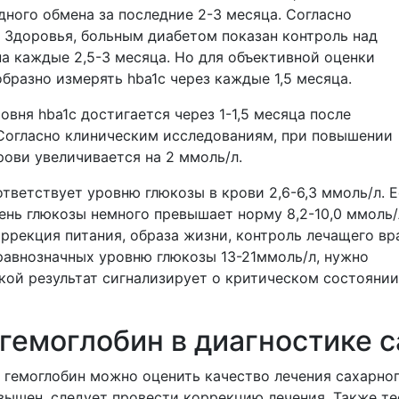
ного обмена за последние 2-3 месяца. Согласно
Здоровья, больным диабетом показан контроль над
а каждые 2,5-3 месяца. Но для объективной оценки
бразно измерять hba1c через каждые 1,5 месяца.
овня hba1c достигается через 1-1,5 месяца после
 Согласно клиническим исследованиям, при повышении
крови увеличивается на 2 ммоль/л.
оответствует уровню глюкозы в крови 2,6-6,3 ммоль/л. 
ень глюкозы немного превышает норму 8,2-10,0 ммоль/
ррекция питания, образа жизни, контроль лечащего вр
равнозначных уровню глюкозы 13-21ммоль/л, нужно
кой результат сигнализирует о критическом состоянии
гемоглобин в диагностике с
 гемоглобин можно оценить качество лечения сахарно
овышен, следует провести коррекцию лечения. Также те