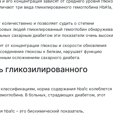
 и его концентрация зависят от среднего уровня глюко
личают три вида гликилированного гемоглобина НbA1a,
 количественно и позволяет судить о степени
оровых людей гликилированный гемоглобин обнаружива
ольных сахарным диабетом эти показатели очень высоки
ит от концентрации глюкозы и скорости обновления
рисоединение глюкозы к белкам, нарушает функцию
енным осложнениям сахарного диабета.
 гликозилированного
 классификациям, норма содержания hba1c колеблется
гемоглобина. В больных, страдающих диабетом, этот
я hba1c – это биохимический показатель,