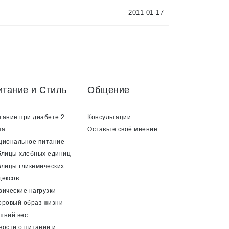
2011-01-17
итание и Стиль
Общение
тание при диабете 2
Консультации
па
Оставьте своё мнение
циональное питание
блицы хлебных единиц
блицы гликемических
дексов
зические нагрузки
оровый образ жизни
шний вес
вости о питании и