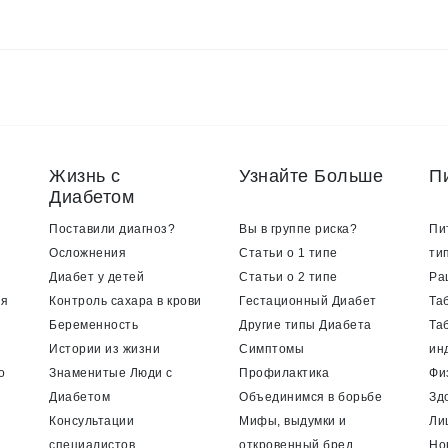
Жизнь с
Узнайте Больше
П
Диабетом
Поставили диагноз?
Вы в группе риска?
Пи
Осложнения
Статьи о 1 типе
ти
Диабет у детей
Статьи о 2 типе
Ра
ия
Контроль сахара в крови
Гестационный Диабет
Та
Беременность
Другие типы Диабета
Та
Истории из жизни
Симптомы
ин
о
Знаменитые Люди с
Профилактика
Фи
Диабетом
Объединимся в борьбе
Зд
Консультации
Мифы, выдумки и
Ли
специалистов
откровенный бред
Но