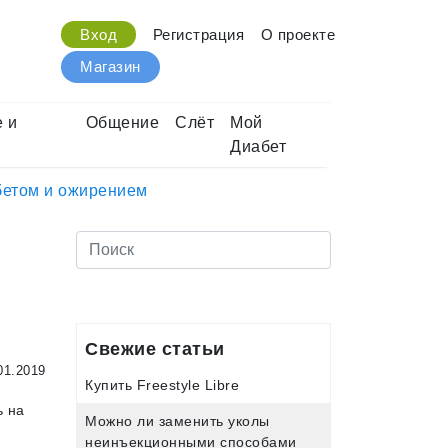
Вход
Регистрация
О проекте
Магазин
 и
Общение
Слёт
Мой
Диабет
бетом и ожирением
Свежие статьи
01.2019
Купить Freestyle Libre
ь на
Можно ли заменить уколы
неинъекционными способами