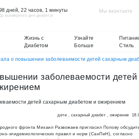
98 дней, 22 часов, 1 минуты
Мы вконтакте
До всемирного дня диабета!
Жизнь с
Узнайте
Питание
Диабетом
Больше
Стиль
зала о повышении заболеваемости детей сахарным диа
овышении заболеваемости детей
ожирением
дети
,
сахарный диабет
,
ожирение
18.
родного фронта Михаил Развожаев пригласил Попову обсудит
рно-эпидемиологических правил и норм (СанПиН), согласно