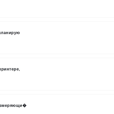
 планирую
принтере,
 измеряющи�