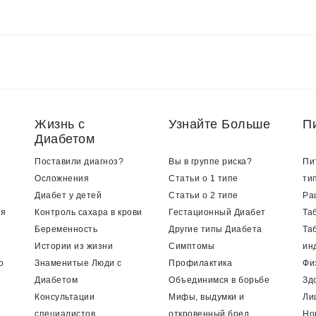
Жизнь с
Узнайте Больше
П
Диабетом
Поставили диагноз?
Вы в группе риска?
Пи
Осложнения
Статьи о 1 типе
ти
Диабет у детей
Статьи о 2 типе
Ра
ия
Контроль сахара в крови
Гестационный Диабет
Та
Беременность
Другие типы Диабета
Та
Истории из жизни
Симптомы
ин
о
Знаменитые Люди с
Профилактика
Фи
Диабетом
Объединимся в борьбе
Зд
Консультации
Мифы, выдумки и
Ли
специалистов
откровенный бред
Но