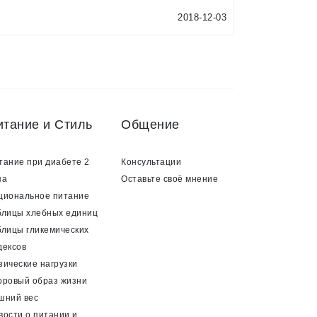
2018-12-03
итание и Стиль
Общение
тание при диабете 2
Консультации
па
Оставьте своё мнение
циональное питание
блицы хлебных единиц
блицы гликемических
дексов
зические нагрузки
оровый образ жизни
шний вес
вости о питании и