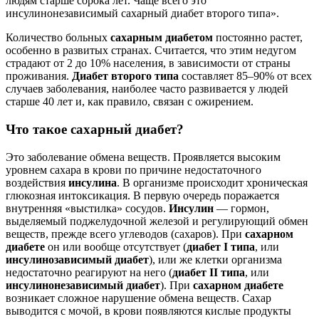
людям старше сорока лет. Чаще всего это
инсулинонезависимый сахарный диабет второго типа».
Количество больных
сахарным диабетом
постоянно растет,
особенно в развитых странах. Считается, что этим недугом
страдают от 2 до 10% населения, в зависимости от страны
проживания.
Диабет второго типа
составляет 85–90% от всех
случаев заболевания, наиболее часто развивается у людей
старше 40 лет и, как правило, связан с ожирением.
Что такое сахарный диабет?
Это заболевание обмена веществ. Проявляется высоким
уровнем сахара в крови по причине недостаточного
воздействия
инсулина
. В организме происходит хроническая
глюкозная интоксикация. В первую очередь поражается
внутренняя «выстилка» сосудов.
Инсулин
— гормон,
выделяемый поджелудочной железой и регулирующий обмен
веществ, прежде всего углеводов (сахаров). При
сахарном
диабете
он или вообще отсутствует (
диабет I типа
, или
инсулинозависимый диабет
), или же клетки организма
недостаточно реагируют на него (
диабет II типа
, или
инсулинонезависимый диабет
). При
сахарном диабете
возникает сложное нарушение обмена веществ. Сахар
выводится с мочой, в крови появляются кислые продукты