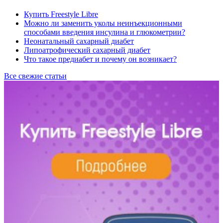
Купить Freestyle Libre
Можно ли заменить уколы неинъекционными
способами введения инсулина и глюкометрии?
Неонатальный сахарный диабет
Липоатрофический сахарный диабет
Что такое предиабет и почему он возникает?
Все свежие статьи