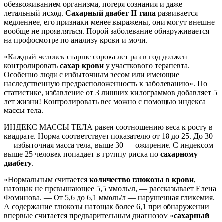
обезвоживанием организма, потеря сознания и даже
летальный исход.
Сахарный диабет II типа
развивается
медленнее, его признаки менее выражены, они могут внешне
вообще не проявляться. Порой заболевание обнаруживается
на профосмотре по анализу крови и мочи.
«Каждый человек старше сорока лет раз в год должен
контролировать
сахар крови
у участкового терапевта.
Особенно люди с избыточным весом или имеющие
наследственную предрасположенность к заболеванию». По
статистике, избавление от 3 лишних килограммов добавляет 5
лет жизни! Контролировать вес можно с помощью индекса
массы тела.
ИНДЕКС МАССЫ ТЕЛА равен соотношению веса к росту в
квадрате. Норма соответствует показателю от 18 до 25. До 30
— избыточная масса тела, выше 30 — ожирение. С индексом
выше 25 человек попадает в группу риска по
сахарному
диабету
.
«Нормальным считается
количество глюкозы в крови
,
натощак не превышающее 5,5 ммоль/л, — рассказывает Елена
Фоминова. — От 5,6 до 6,1 ммоль/л — нарушенная гликемия.
А содержание глюкозы натощак более 6,1 при обнаружении
впервые считается предварительным диагнозом «
сахарный