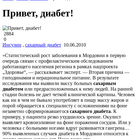
Привет, диабет!
2884
0
Инсулин
,
сахарный диабет
10.06.2010
«Статистический рост заболевания в Мордовии в первую
очередь связан с профилактическим обследованием
работающего населения региона в рамках нацпроекта
„Здоровье“, — рассказывает эксперт. — Вторая причина —
гиподинамия и нерациональное питание. В результате
исследования мы выявили массу больных
сахарным
диабетом
или предрасположенных к нему людей. На ранней
стадии болезнь не дает четкой клинической картины. Человек
как ни в чем не бывало употребляет в пищу массу жиров и
порой обращается к специалисту с осложнениями на фоне
незаметно сформировавшегося
сахарного диабета
. К
примеру, у пациента резко ухудшилось зрение. Окулист
выявляет кровоизлияние на фоне поражения сосудов. Или у
человека с больными ногами вдруг развивается гангрена…
90% выявленных случаев диабета в Мордовии относится к