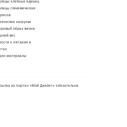
блицы хлебных единиц
блицы гликемических
дексов
зические нагрузки
оровый образ жизни
шний вес
вости о питании и
етах
део-материалы
сылка на портал «Мой Диабет» обязательна