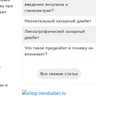
введения инсулина и
жу при
глюкометрии?
ают
Неонатальный сахарный диабет
Липоатрофический сахарный
диабет
Что такое предиабет и почему он
возникает?
е
Все свежие статьи
ан и