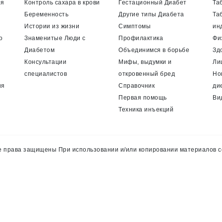
ия
Контроль сахара в крови
Гестационный Диабет
Та
Беременность
Другие типы Диабета
Та
Истории из жизни
Симптомы
ин
о
Знаменитые Люди с
Профилактика
Фи
Диабетом
Объединимся в борьбе
Зд
Консультации
Мифы, выдумки и
Ли
специалистов
откровенный бред
Но
ия
Справочник
ди
Первая помощь
Ви
Техника инъекций
 права защищены При использовании и/или копировании материалов с