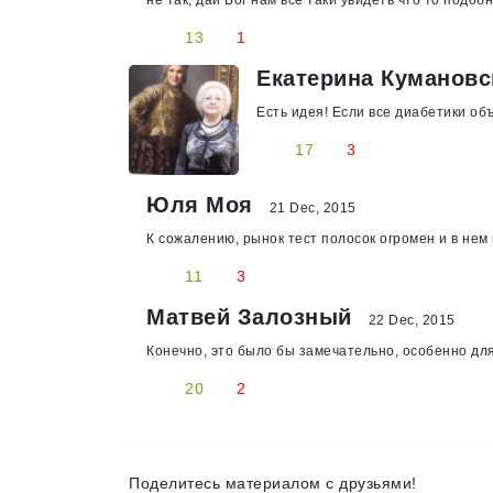
не так, дай Бог нам все таки увидеть что то подобн
13
1
Екатерина Куманов
Есть идея! Если все диабетики объ
17
3
Юля Моя
21 Dec, 2015
К сожалению, рынок тест полосок огромен и в не
11
3
Матвей Залозный
22 Dec, 2015
Конечно, это было бы замечательно, особенно для
20
2
Поделитесь материалом с друзьями!