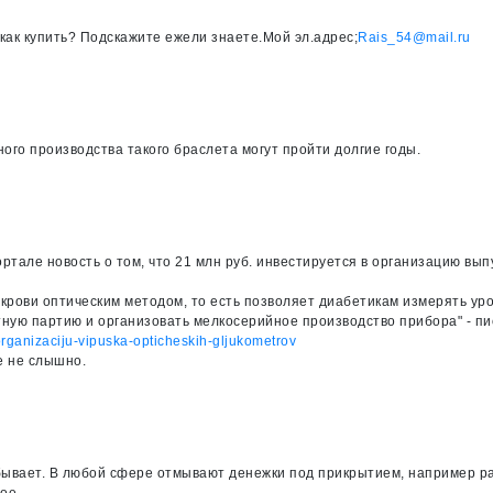
как купить? Подскажите ежели знаете.Мой эл.адрес;
Rais_54@mail.ru
ного производства такого браслета могут пройти долгие годы.
ортале новость о том, что 21 млн руб. инвестируется в организацию вы
крови оптическим методом, то есть позволяет диабетикам измерять уро
тную партию и организовать мелкосерийное производство прибора" - пи
-organizaciju-vipuska-opticheskih-gljukometrov
е не слышно.
 бывает. В любой сфере отмывают денежки под прикрытием, например ра