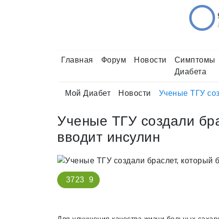
Главная
Форум
Новости
Симптомы
Диабета
Мой Диабет
Новости
Ученые ТГУ соз
Ученые ТГУ создали бра
вводит инсулин
3723
9
Для улучшения качества жизни больных саха