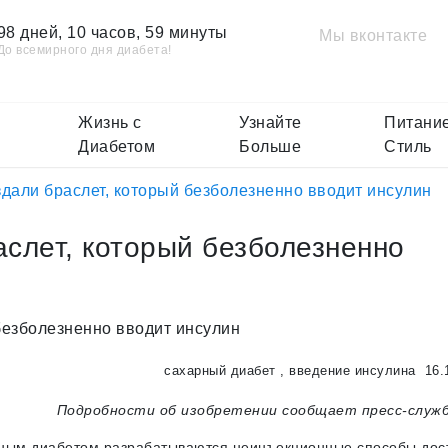
98 дней, 10 часов, 59 минуты
Мы вконтакте
До всемирного дня диабета!
Жизнь с
Узнайте
Питание
Диабетом
Больше
Стиль
дали браслет, который безболезненно вводит инсулин
слет, который безболезненно
сахарный диабет
,
введение инсулина
16.
Подробности об изобретении сообщает пресс-служб
рным диабетом разрабатываются неинъекционные способы дос