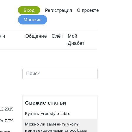
Вход
Регистрация
О проекте
Магазин
 и
Общение
Слёт
Мой
Диабет
Свежие статьи
12.2015
Купить Freestyle Libre
а ТГУ.
Можно ли заменить уколы
неинъекционными способами
тавки