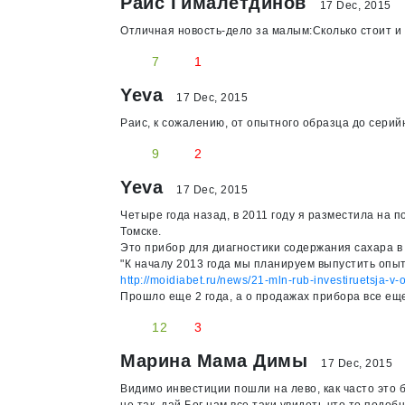
Раис Гималетдинов
17 Dec, 2015
Отличная новость-дело за малым:Сколько стоит и 
7
1
Yeva
17 Dec, 2015
Раис, к сожалению, от опытного образца до серий
9
2
Yeva
17 Dec, 2015
Четыре года назад, в 2011 году я разместила на п
Томске.
Это прибор для диагностики содержания сахара в 
"К началу 2013 года мы планируем выпустить опы
http://moidiabet.ru/news/21-mln-rub-investiruetsja-v
Прошло еще 2 года, а о продажах прибора все ещ
12
3
Марина Мама Димы
17 Dec, 2015
Видимо инвестиции пошли на лево, как часто это