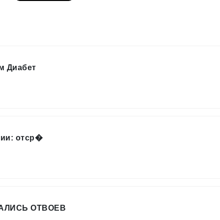
м Диабет
ии: отср�
АЛИСЬ ОТВОЕВ