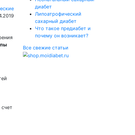
диабет
еские
Липоатрофический
4.2019
сахарный диабет
Что такое предиабет и
почему он возникает?
рения
опы
Все свежие статьи
тей
 счет