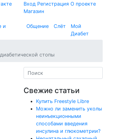
такте
Вход
Регистрация
О проекте
Магазин
е и
Общение
Слёт
Мой
Диабет
 диабетической стопы
Свежие статьи
Купить Freestyle Libre
Можно ли заменить уколы
неинъекционными
способами введения
инсулина и глюкометрии?
Неонатальный сахарный