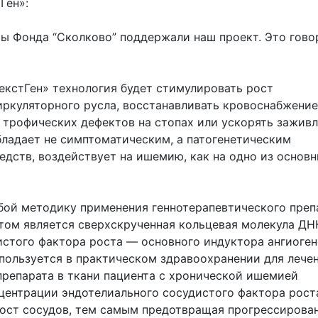
Ген»:
ты Фонда “Сколково” поддержали наш проект. Это гово
НекстГен» технология будет стимулировать рост
иркуляторного русла, восстанавливать кровоснабжение
 трофических дефектов на стопах или ускорять зажив
ладает не симптоматическим, а патогенетическим
редств, воздействует на ишемию, как на одно из основ
бой методику применения геннотерапевтического преп
том является сверхскрученная кольцевая молекула ДН
стого фактора роста — основного индуктора ангиоген
пользуется в практическом здравоохранении для лече
репарата в ткани пациента с хронической ишемией
центрации эндотелиального сосудистого фактора рост
рост сосудов, тем самым предотвращая прогрессирова