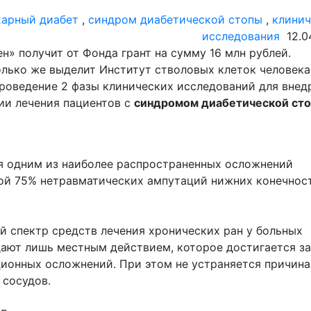
харный диабет
,
синдром диабетической стопы
,
клинич
исследования
12.0
н» получит от Фонда грант на сумму 16 млн рублей.
лько же выделит Институт стволовых клеток человека
проведение 2 фазы клинических исследований для внед
ии лечения пациентов с
синдромом диабетической ст
я одним из наиболее распространенных осложнений
ой 75% нетравматических ампутаций нижних конечнос
й спектр средств лечения хронических ран у больных
дают лишь местным действием, которое достигается за
ионных осложнений. При этом не устраняется причина
 сосудов.