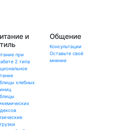
итание и
Общение
тиль
Консультации
Оставьте своё
тание при
мнение
абете 2 типа
циональное
тание
блицы хлебных
диниц
аблицы
икемических
дексов
изические
грузки