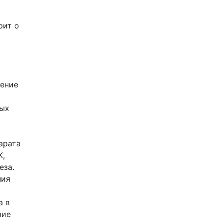
рит о
ление
ных
арата
К,
еза.
ния
а в
ние