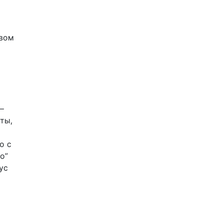
овом
—
ты,
о с
о”
ус