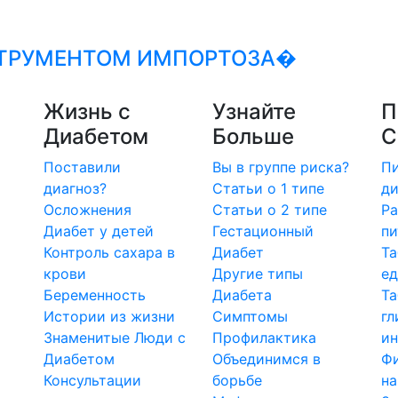
СТРУМЕНТОМ ИМПОРТОЗА�
Жизнь с
Узнайте
П
Диабетом
Больше
С
Поставили
Вы в группе риска?
Пи
диагноз?
Статьи о 1 типе
ди
Осложнения
Статьи о 2 типе
Ра
Диабет у детей
Гестационный
пи
Контроль сахара в
Диабет
Та
крови
Другие типы
е
Беременность
Диабета
Т
Истории из жизни
Симптомы
гл
Знаменитые Люди с
Профилактика
ин
Диабетом
Объединимся в
Ф
Консультации
борьбе
на