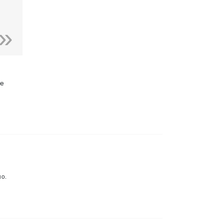
не
о.