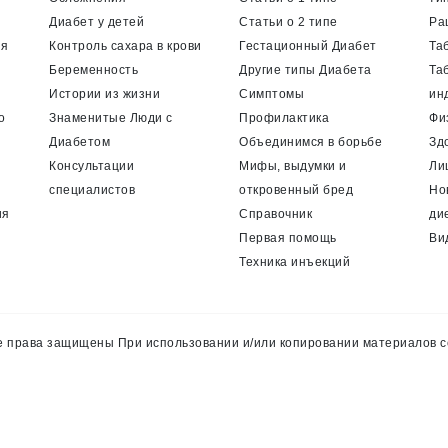
Диабет у детей
Статьи о 2 типе
Ра
ия
Контроль сахара в крови
Гестационный Диабет
Та
Беременность
Другие типы Диабета
Та
Истории из жизни
Симптомы
ин
о
Знаменитые Люди с
Профилактика
Фи
Диабетом
Объединимся в борьбе
Зд
Консультации
Мифы, выдумки и
Ли
специалистов
откровенный бред
Но
ия
Справочник
ди
Первая помощь
Ви
Техника инъекций
 права защищены При использовании и/или копировании материалов с