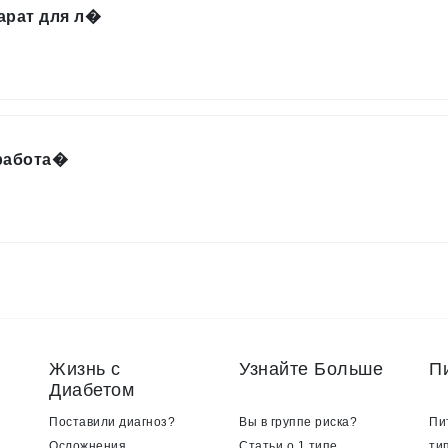
арат для л�
 работа�
Жизнь с
Узнайте Больше
П
Диабетом
Поставили диагноз?
Вы в группе риска?
Пи
Осложнения
Статьи о 1 типе
ти