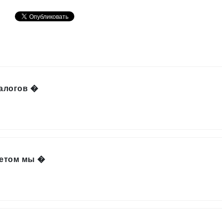
налогов �
бетом мы �