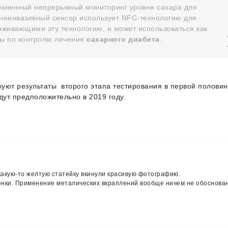
езненный непрерывный мониторинг уровня сахара для
 неинвазивный сенсор использует NFC-технологию для
живающими эту технологию, и может использоваться как
ы по контролю лечения
сахарного диабета
.
уют результаты второго этапа тестирования в первой полови
дут предположительно в 2019 году.
какую-то желтую статейку вкинули красивую фотографию.
енки. Применение металических вкраплений вообще ничем не обоснован