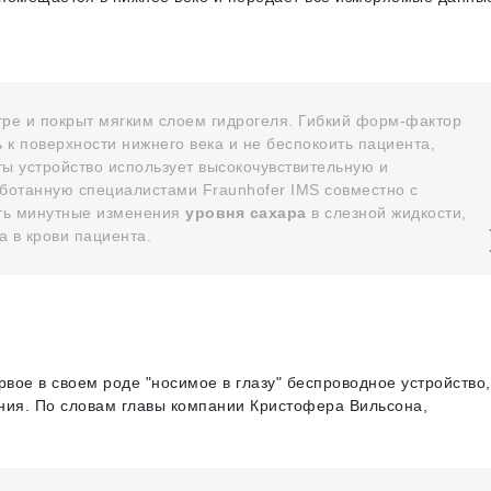
етре и покрыт мягким слоем гидрогеля. Гибкий форм-фактор
 к поверхности нижнего века и не беспокоить пациента,
ты устройство использует высокочувствительную и
отанную специалистами Fraunhofer IMS совместно с
ять минутные изменения
уровня сахара
в слезной жидкости,
 в крови пациента.
рвое в своем роде "носимое в глазу" беспроводное устройство,
ния. По словам главы компании Кристофера Вильсона,