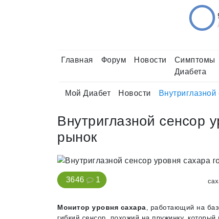
Главная
Форум
Новости
Симптомы
Диабета
Мой Диабет
Новости
Внутриглазной 
Внутриглазной сенсор у
рынок
3646
1
сах
Монитор уровня сахара
, работающий на баз
гибкий сенсор, похожий на пружинку, которы