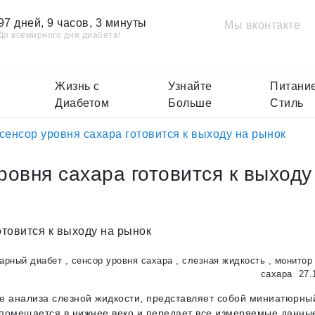
97 дней, 9 часов, 3 минуты
Мы вконтакте
До всемирного дня диабета!
Жизнь с
Узнайте
Питание
Диабетом
Больше
Стиль
сенсор уровня сахара готовится к выходу на рынок
ровня сахара готовится к выходу
арный диабет
,
сенсор уровня сахара
,
слезная жидкость
,
монитор
сахара
27.
е анализа слезной жидкости, представляет собой миниатюрны
й помещается в нижнее веко и передает все измеряемые данны