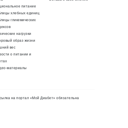
циональное питание
блицы хлебных единиц
блицы гликемических
дексов
зические нагрузки
оровый образ жизни
шний вес
вости о питании и
етах
део-материалы
сылка на портал «Мой Диабет» обязательна