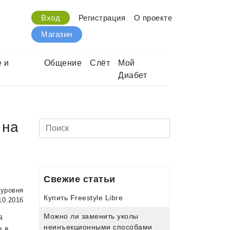
Вход
Регистрация
О проекте
Магазин
 и
Общение
Слёт
Мой
Диабет
 на
Свежие статьи
 уровня
Купить Freestyle Libre
10.2016
Можно ли заменить уколы
й
неинъекционными способами
е в