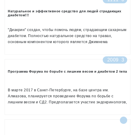
Эндокринологов в Хьюстоне, США, были представлены эти
Натуральное и эффективное средство для людей страдающих
неутешительные результаты.
диабетом!!!
"Диакрин" создан, чтобы помочь людям, страдающим сахарным
диабетом. Полностью натуральное средство на травах,
основным компонентом которого является Джимнема
Сильвестра. Джимнема - это индийское растение, которое
снижает уровень сахара в крови и восстанавливает бета клетки
2009
3
поджелудочной железы. Эти продукты можно приобрести в
наших специализированных магазинах в Новосибирске, Уфе и
Программа Форума по борьбе с лишним весом и диабетом 2 типа
Ставрополе, либо заказать по почте. Все вопросы и
подробности по телефону 8(903)0495848. Ульяна Анваровна.
В марте 2017 в Санкт-Петербурге, на базе центра им.
Алмазова, планируется проведение Форума по борьбе с
лишним весом и СД2. Предполагается участие эндокринологов,
диетологов, психологов, хирургов и экспертов по фитнесу, а так
же пациентов, которые уже избавились от ожирения и диабета
второго типа.
Мы, организаторы Форума, обращаемся к посетителям