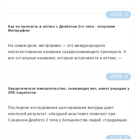
лечения сахарного диабета 2 типа. В число стран, где
применяется данная группа препаратов входит и Россия.
3153
1
Глиптины в России известны под торговыми названиями Галвус
(вилдаглиптин), Янувия (ситаглиптин), Онглиза (саксаглиптин),
Как не пропасть в аптеке с Диабетом 2го типа - покупаем
Тражента (линаглиптин), Випидия (алоглиптин).
Метморфин
На самом деле, метформин — это международное
непатентованное название сахароснижающего препарата. А
все остальные названия, которые встречаются в аптеке, —
торговые названия разных фирм, выпускающих этот препарат.
Когда вы получили рецепт от вашего врача на получение
2659
0
бесплатного препарата в аптеке, то в нем написано именно
это название. А какой фирмы достанется вам, зависит от
Хирургическое вмешательство, снижающее вес, имеет рецидив у
наличия в аптеке и от руководства сверху, которое
20% пациентов
подписывает разрешение на реализацию того или иного
препарата.
Последние исследования шунтирования желудка дают
неплохой результат: обходной анастомоз помогает при
Сахарном Диабете 2 типа у большинства людей, страдающих
ожирением, но при этом заболевание рецидивирует у 21%
пациентов в промежутке от 3 до 5 лет после вмешательства.
1111
0
На 94 ежегодной встрече Международного Общества