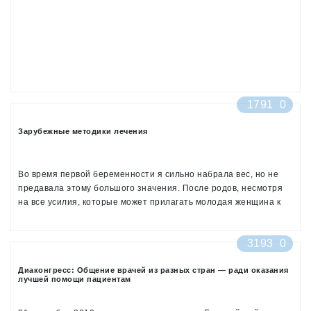
портала «Мой диабет» с просьбой высказать свое мнение по
темам, которые по Вашему мнению должны быть освещены.
Каким должен быть Форум?
1791
0
Зарубежные методики лечения
Во время первой беременности я сильно набрала вес, но не
предавала этому большого значения. После родов, несмотря
на все усилия, которые может прилагать молодая женщина к
заботе о своем теле, похудеть мне не удалось даже на пару
килограмм... Так начались ежедневные уколы.
3193
0
Муж предложил пройти лечение в Израиле у врача Левита,
нашел информацию здесь http://rds-info.ru/. Погуглила,
Диаконгресс: Общение врачей из разных стран — ради оказания
действительно знаменитый врач, очень востребованный
лучшей помощи пациентам
специалист... Но как-то страшно. Скажите, кто-то лечился
заграницей?