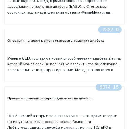
21 сентября 2010 года, в рамках конгресса Европейской
ассоциации по изучению диабета (EASD), в Стокгольме
состоялся под эгидой компании «Берлин-Хеми/Менарини»
теперь уже второй симпозиум на тему: «Современные аспекты
лечения диабета 2 типа» (предыдущий проходил год назад на
2322
0
конгрессе в Вене), специально организованный для
эндокринологов из стран Центральной и Восточной Европы,
Операция на мозге может остановить развитие диабета
Закавказья и Центральной Азии.
Ученые США исследуют новый способ лечения диабета 2 типа,
который может если не полностью излечить это заболевание,
то остановить его прогрессирование. Метод заключается в
хирургической операции на небольшом участке мозга, который
отвечает за функцию поджелудочной железы.
6074
15
Правда о влиянии лекарств для лечения диабета
Нет болезней которые нельзя вылечить - есть врачи которые
не могут вылечить! ( кажется сказал Авиценна).
Любые медицинские способы можно применять ТОЛЬКО в