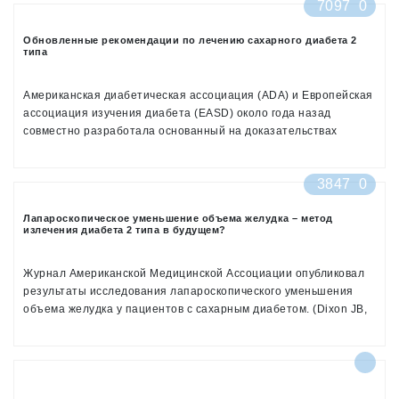
7097
0
Обновленные рекомендации по лечению сахарного диабета 2
типа
Американская диабетическая ассоциация (ADA) и Европейская
ассоциация изучения диабета (EASD) около года назад
совместно разработала основанный на доказательствах
консенсусный алгоритм по лечению сахарного диабета типа 2.
Целью создания данного алгоритма было облегчение для
3847
0
практического врача выбора оптимальных режимов лечения из
постоянно расширяющегося списка сахароснижаюших
Лапароскопическое уменьшение объема желудка – метод
препаратов для лечения сахарного диабета типа 2. В ноябре-
излечения диабета 2 типа в будущем?
декабре 2007 г. опубликован уточненный вариант
консенсусного алгоритма.
Журнал Американской Медицинской Ассоциации опубликовал
результаты исследования лапароскопического уменьшения
объема желудка у пациентов с сахарным диабетом. (Dixon JB,
O'Brien PE, Playfair J, et al / Adjustable Gastric Banding and
Conventional Therapy for Type 2 Diabetes: A Randomized
Controlled Trial / JAMA. 2008;299:316-323)