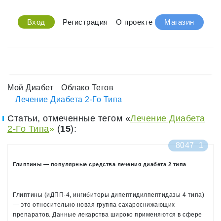
Вход
Регистрация
О проекте
Магазин
Мой Диабет
Облако Тегов
Лечение Диабета 2-Го Типа
Статьи, отмеченные тегом «
Лечение Диабета
2-Го Типа
»
(
15
):
8047
1
Глиптины — популярные средства лечения диабета 2 типа
Глиптины (иДПП-4, ингибиторы дипептидилпептидазы 4 типа)
— это относительно новая группа сахароснижающих
препаратов. Данные лекарства широко применяются в сфере