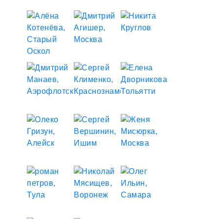
восстановленным зрением, нормализованным
сахаром и, садясь в самолёт, я целыми днями сидел
с огромным блокнотом и рисовал место, куда бы я
хотел попасть, узнав о том, что я – Диабетик. Я
хотел видеть какое-то место, где всегда полно
людей, знающих и понимающих Диабет, всегда
готовых принять в свой клуб новых людей, которые
стоят на распутьи и не знают, что делать дальше.
Ведь для многих людей новость о Диабете
становится началом упадка – потеряв надежду,
очень легко скатиться туда, откуда вернуться почти
невозможно.
В начале 2009 я начал создавать то, что нарисовал.
Это должен был быть портал в Интернете, где
собирались бы люди с Диабетом и помогали друг
другу. Общением, вниманием, своим опытом и
просто тёплой атмосферой клуба, который всегда
готов помочь любому, кто в помощи нуждается –