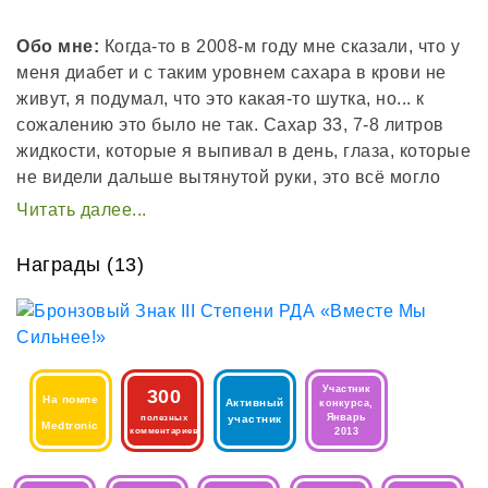
Обо мне:
Когда-то в 2008-м году мне сказали, что у
меня диабет и с таким уровнем сахара в крови не
живут, я подумал, что это какая-то шутка, но... к
сожалению это было не так. Сахар 33, 7-8 литров
жидкости, которые я выпивал в день, глаза, которые
не видели дальше вытянутой руки, это всё могло
иметь весьма печальные последствия: на
следующий день я должен был улетать в рабочую
поездку в Лондон. Как мне сказали позже, если бы в
Награды (13)
таком состоянии я полетел, то обратно мог бы уже
не вернуться.
Вообще для любого человека это серьёзный удар –
узнавать, что с завтрашнего дня твоя жизнь сильно
Участник
300
На помпе
изменится и тебе придётся делать себе уколы
Активный
конкурса,
Январь
полезных
участник
Medtronic
несколько раз в день для поддержания собственной
комментариев
2013
жизни. В такие моменты больше, чем когда либо
человек нуждается в поддержке; в поддержке