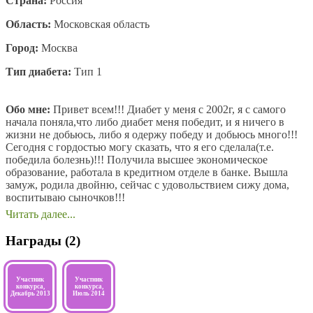
Страна:
Россия
Область:
Московская область
Город:
Москва
Тип диабета:
Тип 1
Обо мне:
Привет всем!!! Диабет у меня с 2002г, я с самого
начала поняла,что либо диабет меня победит, и я ничего в
жизни не добьюсь, либо я одержу победу и добьюсь много!!!
Сегодня с гордостью могу сказать, что я его сделала(т.е.
победила болезнь)!!! Получила высшее экономическое
образование, работала в кредитном отделе в банке. Вышла
замуж, родила двойню, сейчас с удовольствием сижу дома,
воспитываю сыночков!!!
Пишите, помогу чем смогу!!!
Награды (2)
Участник
Участник
конкурса,
конкурса,
Декабрь 2013
Июль 2014