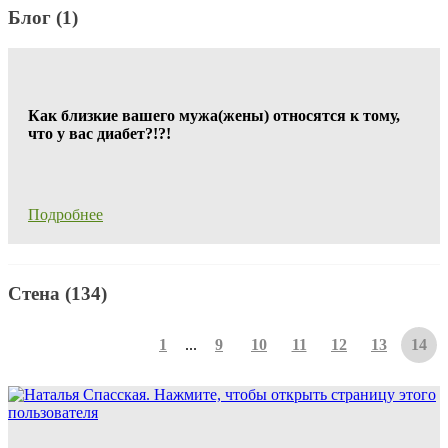
Блог (1)
Как близкие вашего мужа(жены) относятся к тому,
что у вас диабет?!?!
Подробнее
Стена (134)
1
...
9
10
11
12
13
14