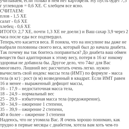
учитываем, если только в нем нет картофеля. Ну пусть будет 7,5
г углеводов = 0,6 ХЕ. С хлебцем все ясно.
СЧИТАЕМ:
плов - 1,5 ХЕ
салат - 0,6 ХЕ
хлебец - 0,6 ХЕ
ИТОГО: 2,7 ХЕ, почти 1,3 ХЕ не доели:) и Ваш сахар 3,9 через 2
часа после еды все подтвердил.
Теперь,что касается веса. Я поняла, что на инсулине вы даже не
набрали половины своего веса, который был до начала диабета.
Так почему вы так боитесь поправиться? До диабета ваш обмен
веществ был адаптирован к этому весу, потеря в 16 кг никому
здоровья не добавила бы. Другое дело, что 74кг для Вас
многовато. Лишний вес рассчитать очень легко. нужно
вычислить свой индекс массы тела (ИМТ) по формуле - масса
тела (в кг) : рост (в м) возведенный в квадрат. Если ИМТ равен
16 и менее - выраженный дефицит массы,
16 – 17,9 – недостаточная масса тела,
18 – 24,9 – нормальный вес
25 – 29,9 – избыточная масса тела (предожирение),
30 – 34,9 – ожирение 1 степени,
35 – 39,9 – ожирение 2 степени,
40 и более – ожирение 3 степени
Надеюсь, что не утомила Вас. Я очень хорошо понимаю, как
трудно в первые месяцы с диабетом, хотела вам хоть чем-то