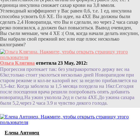
единица инсулина снижает сахар крови на 3,8 ммоля.
Углеводный коэффициент у Вас равен 0,6, т.е. 1 ед. инсулина
способна усвоить 0,6 ХЕ. По идее, на 4ХЕ Вы должны были
сделать 2,4 Новорапида, что Вы и сделали, но через 2 часа сахар
резко понизился, а должен был повыситься. Вывод очевиден,
Вы съели меньше, чем 4 ХЕ :( Оля, когда начали делать инсулин,
Вы набрали свой прежний вес или еще плюс несколько
килограмм?
Ольга Клягина
ответила 23 May, 2012:
Прогрессия протекает так: без ультракороткого держу вес на
63кг,только стоит уколоться несколько дней Новорапидом при
старом режиме и кол-ве калорий вес за неделю прибавляется на
3,5-4кг. Когда заболела за 1,5 месяца похудела на 16кг.Сегодня
после посещения врача решили попробовать опять добавить
новорапид.На ужин уколола 2ед и съела 4ХЕ.До ужина сахара
были 5,2,через 2 часа 3.9 и чувство дикого голода.
Елена Антонец