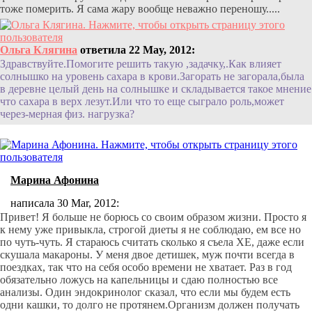
тоже померить. Я сама жару вообще неважно переношу.....
Ольга Клягина
ответила 22 May, 2012:
Здравствуйте.Помогите решить такую ,задачку,.Как влияет
солнышко на уровень сахара в крови.Загорать не загорала,была
в деревне целый день на солнышке и складывается такое мнение
что сахара в верх лезут.Или что то еще сыграло роль,может
через-мерная физ. нагрузка?
Марина Афонина
написала 30 Mar, 2012:
Привет! Я больше не борюсь со своим образом жизни. Просто я
к нему уже привыкла, строгой диеты я не соблюдаю, ем все но
по чуть-чуть. Я стараюсь считать сколько я съела ХЕ, даже если
скушала макароны. У меня двое детишек, муж почти всегда в
поездках, так что на себя особо времени не хватает. Раз в год
обязательно ложусь на капельницы и сдаю полностью все
анализы. Один эндокринолог сказал, что если мы будем есть
одни кашки, то долго не протянем.Организм должен получать