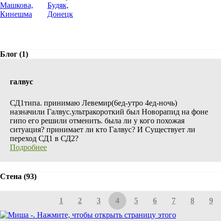
Блог (1)
галвус
СД1типа. принимаю Левемир(6ед-утро 4ед-ночь)
назначили Галвус.ультракороткий был Новорапид на фоне
гипо его решили отменить. была ли у кого похожая
ситуация? принимает ли кто Галвус?​ И Существует ли
переход СД1 в СД2?
Подробнее
Стена (93)
1
2
3
4
5
6
7
8
9