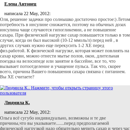
Елена Антонец
написала 22 May, 2012:
Оля, решение задачки про солнышко достаточно простое:) Летом
потребность в инсулине снижается, поэтому на обычных дозах
инсулина чаще случаются гипогликемии, а не повышение
сахара. При физической нагрузке сахар повышается только в том
случае, когда он был высокий (10-12 ммоль/л) перед ней , в
других случаях нужно еще перекусить 1-2 ХЕ перед
физ.работой. К физической нагрузке, которая может повлиять на
сахар крови, можно отнести мытье полов, окон, длительная
поездка на велосипеде или занятие в бассейне, все то, что
вызывает потоотделение и учащение пульса. Так что, скорее
всего, причина Вашего повышения сахара связана с питанием.
Вы ХЕ считаете?
Людмила К.
написала 22 May, 2012:
Ольга всё сугубо индивидуально, возможны и те две
причины,что вы указываете.......перед предполагаемой
физической нагрузкой надо обязательно мерить сахар и через час