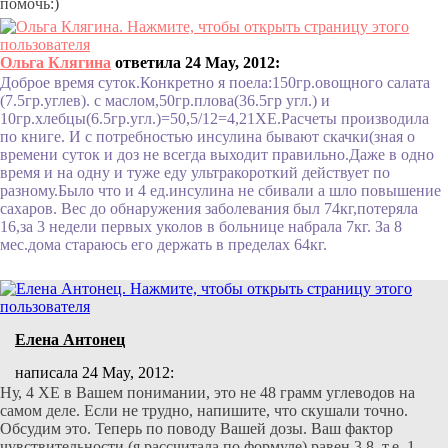
помочь:)
Ольга Клягина
ответила 24 May, 2012:
Доброе время суток.Конкретно я поела:150гр.овощного салата
(7.5гр.углев). с маслом,50гр.плова(36.5гр угл.) и
10гр.хлебцы(6.5гр.угл.)=50,5/12=4,21ХЕ.Расчеты производила
по книге. И с потребностью инсулина бывают скачки(зная о
времени суток и доз не всегда выходит правильно.Даже в одно
время и на одну и туже еду ультракороткий действует по
разному.Было что и 4 ед.инсулина не сбивали а шло повышение
сахаров. Вес до обнаружения заболевания был 74кг,потеряла
16,за 3 недели первых уколов в больнице набрала 7кг. За 8
мес.дома стараюсь его держать в пределах 64кг.
Елена Антонец
написала 24 May, 2012:
Ну, 4 ХЕ в Вашем понимании, это не 48 грамм углеводов на
самом деле. Если не трудно, напишите, что скушали точно.
Обсудим это. Теперь по поводу Вашей дозы. Ваш фактор
чувствительности (я рассчитала по формуле) равен 3,8, т.е. 1