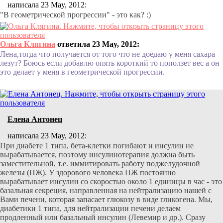
написала 23 May, 2012:
"В геометрической прогрессии" - это как? :)
Ольга Клягина
ответила 23 May, 2012:
Лена,тогда что получается от того что не доедаю у меня сахара
лезут? Боюсь если добавлю опять короткий то поползет вес а он
это делает у меня в геометрической прогрессии.
Елена Антонец
написала 23 May, 2012:
При диабете 1 типа, бета-клетки погибают и инсулин не
вырабатывается, поэтому инсулинотерапия должна быть
заместительной, т.е. иммитировать работу поджелудочной
железы (ПЖ). У здорового человека ПЖ постоянно
вырабатывает инсулин со скоростью около 1 единицы в час - это
базальная секреция, направленная на нейтрализацию нашей с
Вами печени, которая запасает глюкозу в виде гликогена. Мы,
диабетики 1 типа, для нейтрализации печени делаем
продленный или базальный инсулин (Левемир и др.). Сразу