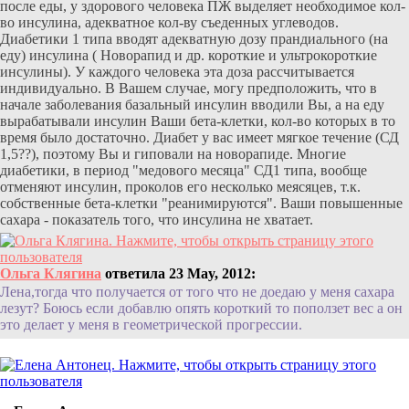
после еды, у здорового человека ПЖ выделяет необходимое кол-
во инсулина, адекватное кол-ву съеденных углеводов.
Диабетики 1 типа вводят адекватную дозу прандиального (на
еду) инсулина ( Новорапид и др. короткие и ультрокороткие
инсулины). У каждого человека эта доза рассчитывается
индивидуально. В Вашем случае, могу предположить, что в
начале заболевания базальный инсулин вводили Вы, а на еду
вырабатывали инсулин Ваши бета-клетки, кол-во которых в то
время было достаточно. Диабет у вас имеет мягкое течение (СД
1,5??), поэтому Вы и гиповали на новорапиде. Многие
диабетики, в период "медового месяца" СД1 типа, вообще
отменяют инсулин, проколов его несколько меясяцев, т.к.
собственные бета-клетки "реанимируются". Ваши повышенные
сахара - показатель того, что инсулина не хватает.
Ольга Клягина
ответила 23 May, 2012:
Лена,тогда что получается от того что не доедаю у меня сахара
лезут? Боюсь если добавлю опять короткий то поползет вес а он
это делает у меня в геометрической прогрессии.