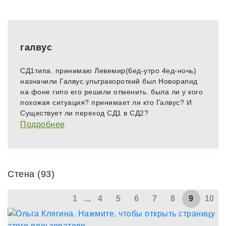
галвус
СД1типа. принимаю Левемир(6ед-утро 4ед-ночь)
назначили Галвус.ультракороткий был Новорапид
на фоне гипо его решили отменить. была ли у кого
похожая ситуация? принимает ли кто Галвус?​ И
Существует ли переход СД1 в СД2?
Подробнее
Стена (93)
1
...
4
5
6
7
8
9
10