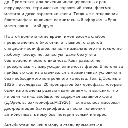
др. Применяли для лечения инфицированных ран,
фурункулеза, термических поражений кожи, флегмон,
мастита и даже заражение крови. Тогда же в отношении
бактериофага появился сомнительный афоризм: «Враг
моего врага – мой друг».
На этой волне многие врачи, имея весьма слабое
представление о биологии, а главное, о строгой
специфичности фагов, начали назначать его не только по
любому поводу, но, зачастую, даже без учета
бактериологического диагноза. Как правило, не
проверялась и лизирующая активность фагов. В погоне за
прибылью фаг изготавливался в примитивных условиях и
без необходимого контроля его качества. Так, Д’Эрелль в
1925 г. исследовал 20 препаратов бактериофага, которые
были изготовлены разными компаниями, и выяснил, что
ни один из них, вообще, не содержал активного фага
(Д,Эрелль. Бактериофаг.М.1926). Так началась массовая
дискредитация бактериофага, а после появления
антибиотиков, к нему был потерян всякий интерес.
Антибиотики вошли в моду и стали применяться