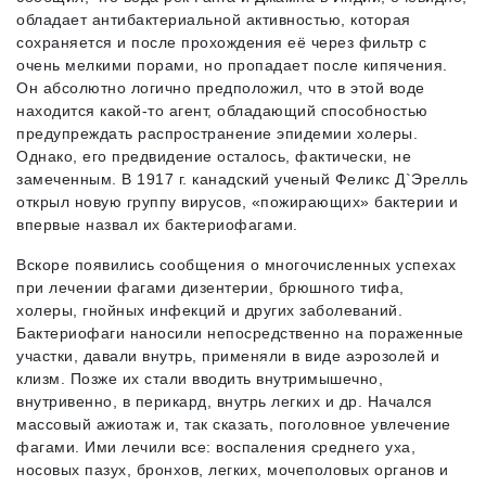
обладает антибактериальной активностью, которая
сохраняется и после прохождения её через фильтр с
очень мелкими порами, но пропадает после кипячения.
Он абсолютно логично предположил, что в этой воде
находится какой-то агент, обладающий способностью
предупреждать распространение эпидемии холеры.
Однако, его предвидение осталось, фактически, не
замеченным. В 1917 г. канадский ученый Феликс Д`Эрелль
открыл новую группу вирусов, «пожирающих» бактерии и
впервые назвал их бактериофагами.
Вскоре появились сообщения о многочисленных успехах
при лечении фагами дизентерии, брюшного тифа,
холеры, гнойных инфекций и других заболеваний.
Бактериофаги наносили непосредственно на пораженные
участки, давали внутрь, применяли в виде аэрозолей и
клизм. Позже их стали вводить внутримышечно,
внутривенно, в перикард, внутрь легких и др. Начался
массовый ажиотаж и, так сказать, поголовное увлечение
фагами. Ими лечили все: воспаления среднего уха,
носовых пазух, бронхов, легких, мочеполовых органов и