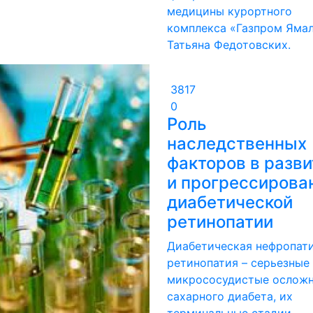
медицины курортного
комплекса «Газпром Яма
Татьяна Федотовских.
3817
0
Роль
наследственных
факторов в разви
и прогрессирова
диабетической
ретинопатии
Диабетическая нефропати
ретинопатия – серьезные
микрососудистые ослож
сахарного диабета, их