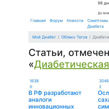
98 дн
До все
Главная
Форум
Новости
Симптомы
Диабета
Мой Диабет
Облако Тегов
Диабети
Статьи, отмече
«
Диабетическая
1638
3046
0
2
В РФ разработают
Осл
аналоги
сах
инновационных
сим