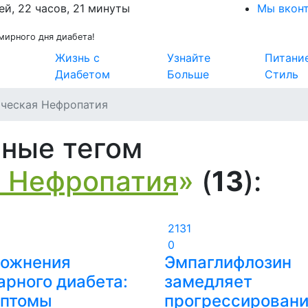
ей, 22 часов, 21 минуты
Мы вкон
мирного дня диабета!
Жизнь с
Узнайте
Питани
Диабетом
Больше
Стиль
ческая Нефропатия
нные тегом
 Нефропатия
»
(
13
):
2131
0
ожнения
Эмпаглифлозин
арного диабета:
замедляет
птомы
прогрессирован