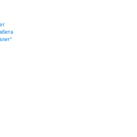
ет
абета
алит"