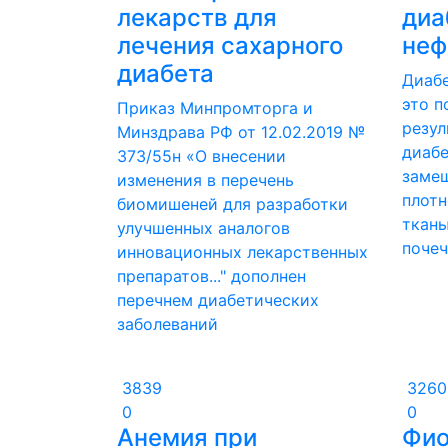
лекарств для
диа
лечения сахарного
неф
диабета
Диаб
это п
Приказ Минпромторга и
резул
Минздрава РФ от 12.02.2019 №
диаб
373/55н «О внесении
заме
изменения в перечень
плотн
биомишеней для разработки
ткан
улучшенных аналогов
почеч
инновационных лекарственных
препаратов..." дополнен
перечнем диабетических
заболеваний
3839
3260
0
0
Анемия при
Фио