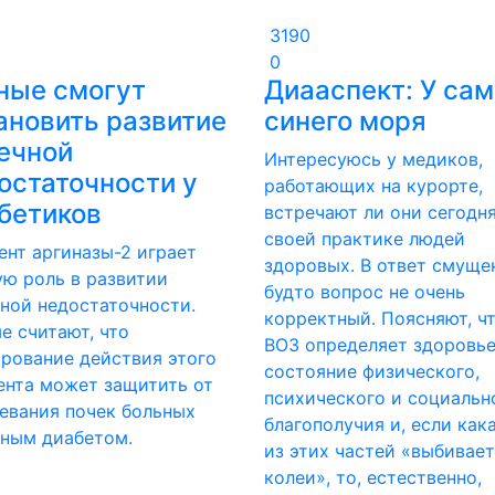
3190
0
ные смогут
Диааспект: У сам
ановить развитие
синего моря
ечной
Интересуюсь у медиков,
остаточности у
работающих на курорте,
бетиков
встречают ли они сегодня
своей практике людей
нт аргиназы-2 играет
здоровых. В ответ смуще
ю роль в развитии
будто вопрос не очень
ной недостаточности.
корректный. Поясняют, ч
е считают, что
ВОЗ определяет здоровье
рование действия этого
состояние физического,
нта может защитить от
психического и социальн
евания почек больных
благополучия и, если как
рным диабетом.
из этих частей «выбивает
колеи», то, естественно,