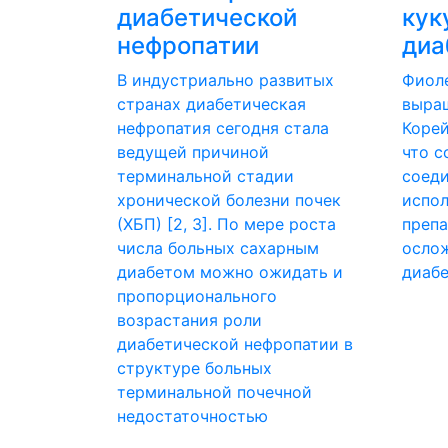
диабетической
кук
нефропатии
диа
В индустриально развитых
Фиол
странах диабетическая
выращ
нефропатия сегодня стала
Корей
ведущей причиной
что с
терминальной стадии
соеди
хронической болезни почек
испол
(ХБП) [2, 3]. По мере роста
препа
числа больных сахарным
осло
диабетом можно ожидать и
диабе
пропорционального
возрастания роли
диабетической нефропатии в
структуре больных
терминальной почечной
недостаточностью