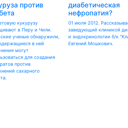
уруза против
диабетическая
бета
нефропатия?
етовую кукурузу
01 июля 2012. Рассказыва
ивают в Перу и Чили.
заведующий клиникой ди
ские ученые обнаружили,
и эндокринологии б/к "Кл
одержащиеся в ней
Евгений Мошкович.
нения могут
ьзоваться для создания
ратов против
жнений сахарного
та.