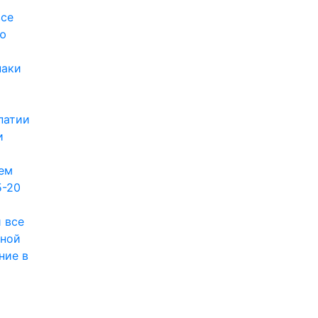
все
ю
наки
патии
и
ем
5-20
 все
вной
ние в