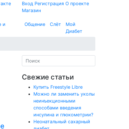
такте
Вход
Регистрация
О проекте
Магазин
е и
Общение
Слёт
Мой
Диабет
Свежие статьи
Купить Freestyle Libre
Можно ли заменить уколы
неинъекционными
способами введения
инсулина и глюкометрии?
Неонатальный сахарный
ие
диабет