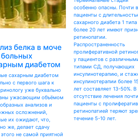
терминальные стадии
особенно опасны. Почти 
пациенты с длительность
сахарного диабета 1 типа
более 20 лет имеют приз
ретинопатии.
Распространенность
лиз белка в моче
пролиферативной ретино
 больных
у пациентов с различным
арным диабетом
типами СД, получающих
инсулинотерапию, и стаж
ные сахарным диабетом
инсулинотерапии более 1
льно с первого шага к
лет составляет 13-50%. В
ринологу уже буквально
отсутствие лечения почти
ганы ужасающим объёмом
пациенты с пролиферати
образных анализов и
ретинопатией теряют зре
ожных осложнений,
течение 5-10 лет.
ые их ожидают, что,
но же, делает сдачу
 этого не самой приятной