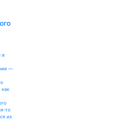
ого
 в
ние —
то
 как
ого
ая-то
ся из