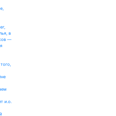
е,
ег,
ья, в
сов —
ся
того,
йне
аем
т и.о.
й