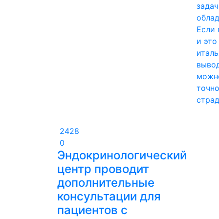
задач
облад
Если 
и это
италь
вывод
можно
точно
страд
2428
0
Эндокринологический
центр проводит
дополнительные
консультации для
пациентов с