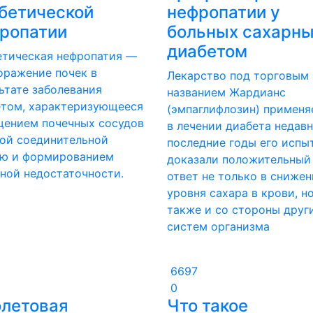
бетической
нефропатии у
ропатии
больных сахарн
диабетом
етическая нефропатия —
оражение почек в
Лекарство под торговым
ьтате заболевания
названием Жардианс
етом, характеризующееся
(эмпаглифлозин) применя
щением почечных сосудов
в лечении диабета недавн
ой соединительной
последние годы его испы
ью и формированием
доказали положительный
ной недостаточности.
ответ не только в сниже
уровня сахара в крови, н
также и со стороны друг
систем организма
6697
0
летовая
Что такое