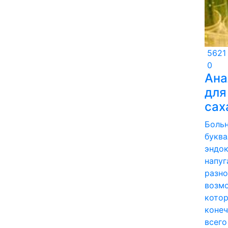
5621
0
Ана
для
сах
Боль
буква
эндок
напу
разно
возм
котор
конеч
всего