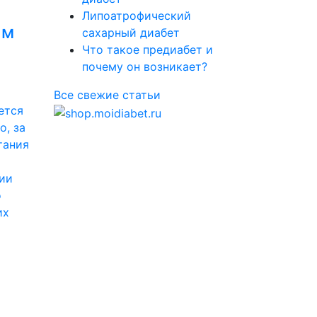
Липоатрофический
ым
сахарный диабет
Что такое предиабет и
почему он возникает?
Все свежие статьи
ется
о, за
тания
нии
о
их