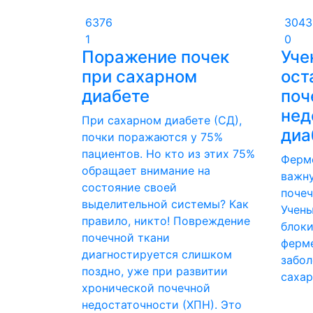
6376
3043
1
0
Поражение почек
Уче
при сахарном
ост
диабете
поч
нед
При сахарном диабете (СД),
диа
почки поражаются у 75%
пациентов. Но кто из этих 75%
Ферме
обращает внимание на
важну
состояние своей
почеч
выделительной системы? Как
Учены
правило, никто! Повреждение
блоки
почечной ткани
ферме
диагностируется слишком
забол
поздно, уже при развитии
саха
хронической почечной
недостаточности (ХПН). Это