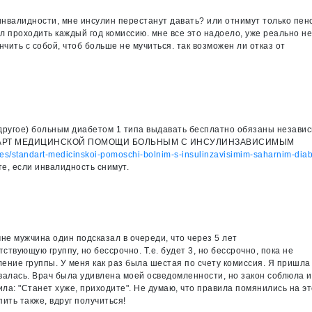
 инвалидности, мне инсулин перестанут давать? или отнимут только пе
сил проходить каждый год комиссию. мне все это надоело, уже реально н
чить с собой, чтоб больше не мучиться. так возможен ли отказ от
е другое) больным диабетом 1 типа выдавать бесплатно обязаны незави
 "СТАНДАРТ МЕДИЦИНСКОЙ ПОМОЩИ БОЛЬНЫМ С ИНСУЛИНЗАВИСИМЫМ
icles/standart-medicinskoi-pomoschi-bolnim-s-insulinzavisimim-saharnim-dia
те, если инвалидность снимут.
не мужчина один подсказал в очереди, что через 5 лет
твующую группу, но бессрочно. Т.е. будет 3, но бессрочно, пока не
ление группы. У меня как раз была шестая по счету комиссия. Я пришла
ывалась. Врач была удивлена моей осведомленности, но закон соблюла и
ила: "Станет хуже, приходите". Не думаю, что правила помянились на эт
ить также, вдруг получиться!