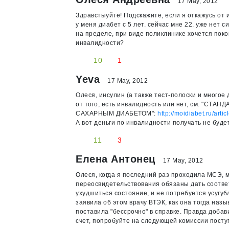
17 May, 2012
Здравстыуйте! Подскажите, если я откажусь от
у меня диабет с 5 лет. сейчас мне 22. уже нет 
на пределе, при виде поликлинике хочется покон
инвалидности?
10
1
Yeva
17 May, 2012
Олеся, инсулин (а также тест-полоски и много
от того, есть инвалидность или нет, см.
САХАРНЫМ ДИАБЕТОМ":
http://moidiabet.ru/art
А вот деньги по инвалидности получать не буде
11
3
Елена Антонец
17 May, 2012
Олеся, когда я последний раз проходила МСЭ, м
переосвидетельствования обязаны дать соответс
ухудшиться состояние, и не потребуется усугуб
заявила об этом врачу ВТЭК, как она тогда наз
поставила "бессрочно" в справке. Правда добав
счет, попробуйте на следующей комиссии поступ