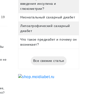
введения инсулина и
глюкометрии?
19
Неонатальный сахарный диабет
Липоатрофический сахарный
диабет
Что такое предиабет и почему он
возникает?
обы
о
не не
Все свежие статьи
ие,
но?