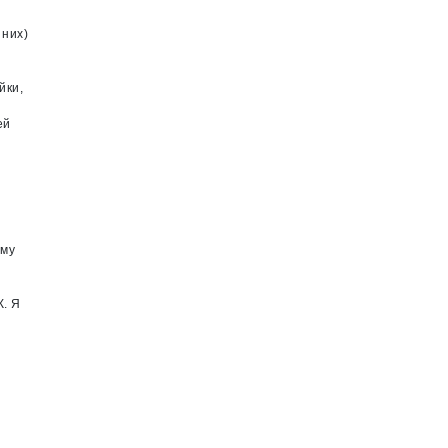
 них)
йки,
ей
ему
К. Я