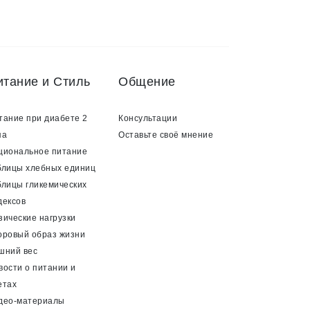
итание и Стиль
Общение
тание при диабете 2
Консультации
па
Оставьте своё мнение
циональное питание
блицы хлебных единиц
блицы гликемических
дексов
зические нагрузки
оровый образ жизни
шний вес
вости о питании и
етах
део-материалы