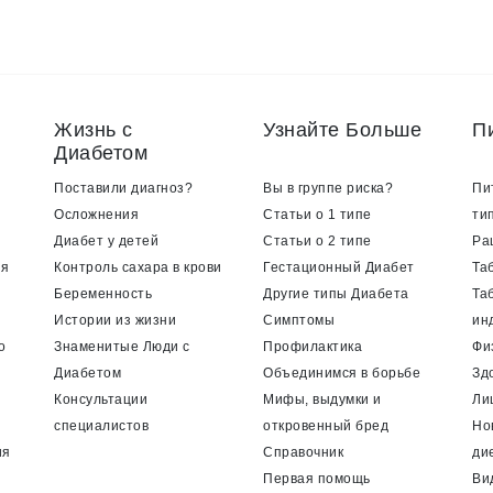
Жизнь с
Узнайте Больше
П
Диабетом
Поставили диагноз?
Вы в группе риска?
Пи
Осложнения
Статьи о 1 типе
ти
Диабет у детей
Статьи о 2 типе
Ра
ия
Контроль сахара в крови
Гестационный Диабет
Та
Беременность
Другие типы Диабета
Та
Истории из жизни
Симптомы
ин
о
Знаменитые Люди с
Профилактика
Фи
Диабетом
Объединимся в борьбе
Зд
Консультации
Мифы, выдумки и
Ли
специалистов
откровенный бред
Но
ия
Справочник
ди
Первая помощь
Ви