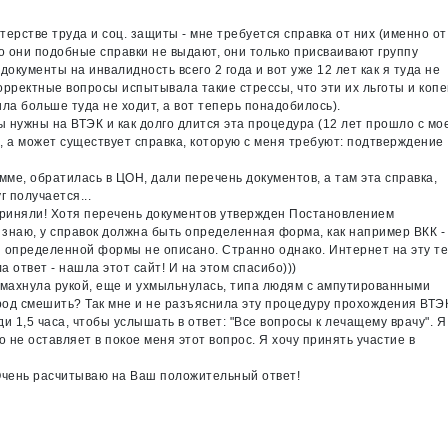
ерстве труда и соц. защиты - мне требуется справка от них (именно от
о они подобные справки не выдают, они только присваивают группу
окументы на инвалидность всего 2 года и вот уже 12 лет как я туда не
рректные вопросы испытывала такие стрессы, что эти их льготы и копе
ла больше туда не ходит, а вот теперь понадобилось).
 нужны на ВТЭК и как долго длится эта процедура (12 лет прошло с мо
), а может существует справка, которую с меня требуют: подтверждение
мме, обратилась в ЦОН, дали перечень документов, а там эта справка,
 получается...
приняли! Хотя перечень документов утвержден Постановлением
 знаю, у справок должна быть определенная форма, как например ВКК -
кой определенной формы не описано. Странно однако. Интернет на эту т
а ответ - нашла этот сайт! И на этом спасибо)))
 махнула рукой, еще и ухмыльнулась, типа людям с ампутированными
арод смешить? Так мне и не разъяснила эту процедуру прохождения ВТЭ
и 1,5 часа, чтобы услышать в ответ: "Все вопросы к лечащему врачу". Я
но не оставляет в покое меня этот вопрос. Я хочу принять участие в
Очень расчитываю на Ваш положительный ответ!