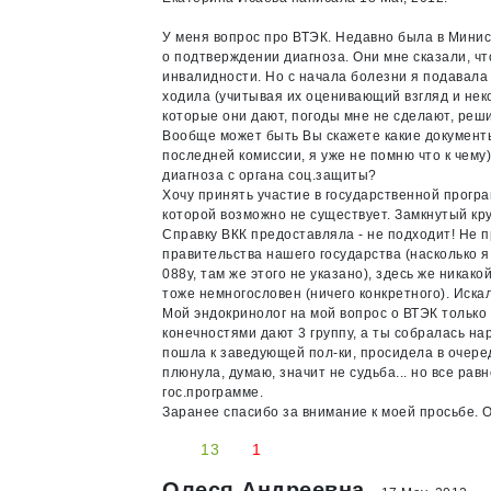
У меня вопрос про ВТЭК. Недавно была в Минист
о подтверждении диагноза. Они мне сказали, чт
инвалидности. Но с начала болезни я подавала д
ходила (учитывая их оценивающий взгляд и неко
которые они дают, погоды мне не сделают, реши
Вообще может быть Вы скажете какие документы
последней комиссии, я уже не помню что к чему
диагноза с органа соц.защиты?
Хочу принять участие в государственной програ
которой возможно не существует. Замкнутый круг
Справку ВКК предоставляла - не подходит! Не 
правительства нашего государства (насколько я
088у, там же этого не указано), здесь же ника
тоже немногословен (ничего конкретного). Искал
Мой эндокринолог на мой вопрос о ВТЭК только
конечностями дают 3 группу, а ты собралась н
пошла к заведующей пол-ки, просидела в очеред
плюнула, думаю, значит не судьба... но все рав
гос.программе.
Заранее спасибо за внимание к моей просьбе. 
13
1
Олеся Андреевна