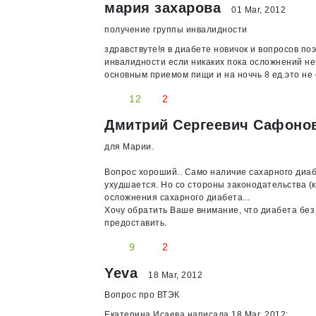
мария захарова
01 Mar, 2012
получение группы инвалидности
здравствуте!я в диабете новичок и вопросов по
инвалидности если никаких пока осложнений не
основным приемом пищи и на ноччь 8 ед.это не
12
2
Дмитрий Сергеевич Сафоно
для Марии.
Вопрос хороший.. Само наличие сахарного диаб
ухудшается. Но со стороны законодательства 
осложнения сахарного диабета...
Хочу обратить Ваше внимание, что диабета без
предоставить.
9
2
Yeva
18 Mar, 2012
Вопрос про ВТЭК
Екатерина Исаева написала 18 Mar, 2012: