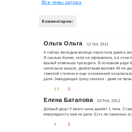
Все темы автора
Комментарии:
Ольга Ольга
12 Oct, 2011
А сейчас молодым вообще перестали давать инв
Я сколько болею, себе не оформляла, а в этом 
врачей поменьше проходить. В основном ради б
неписаное вышло, диабетикам моложе 40 не дав
тяжелой степени и еще осложнений понаписали.
дали. Заведующая сразу сказала - даже не мучай
13
3
Елена Баталова
20 Feb, 2012
Добрый день! У моего сына диабет 1 типа. Стаж
инвалидность нам не дали. Есть ли законные о
9
3