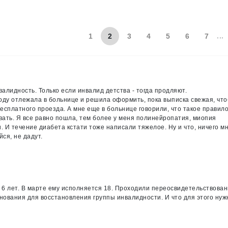
...
1
2
3
4
5
6
7
алидность. Только если инвалид детства - тогда продляют.
году отлежала в больнице и решила оформить, пока выписка свежая, чт
есплатного проезда. А мне еще в больнице говорили, что такое правил
ать. Я все равно пошла, тем более у меня полинейропатия, миопия
 И течение диабета кстати тоже написали тяжелое. Ну и что, ничего м
ся, не дадут.
 6 лет. В марте ему исполняется 18. Проходили переосвидетельствован
снования для восстановления группы инвалидности. И что для этого нуж