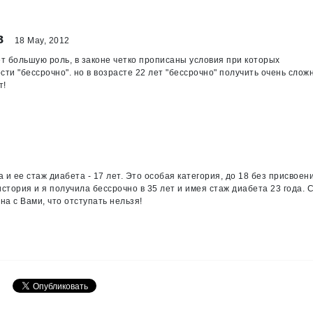
в
18 May, 2012
ет большую роль, в законе четко прописаны условия при которых
и "бессрочно". но в возрасте 22 лет "бессрочно" получить очень сложн
т!
 и ее стаж диабета - 17 лет. Это особая категория, до 18 без присвоен
история и я получила бессрочно в 35 лет и имея стаж диабета 23 года. 
на с Вами, что отступать нельзя!