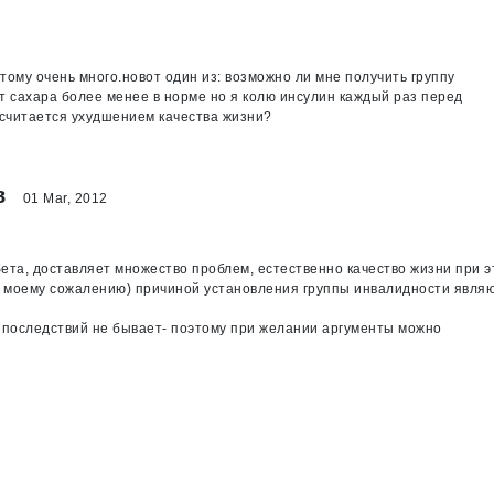
этому очень много.новот один из: возможно ли мне получить группу
т сахара более менее в норме но я колю инсулин каждый раз перед
 считается ухудшением качества жизни?
в
01 Mar, 2012
ета, доставляет множество проблем, естественно качество жизни при э
(к моему сожалению) причиной установления группы инвалидности явля
 последствий не бывает- поэтому при желании аргументы можно