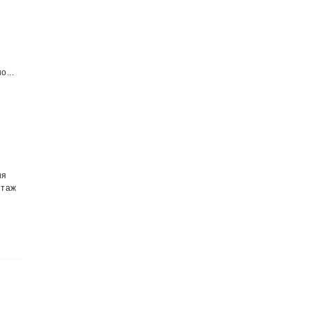
о...
ия
Стаж