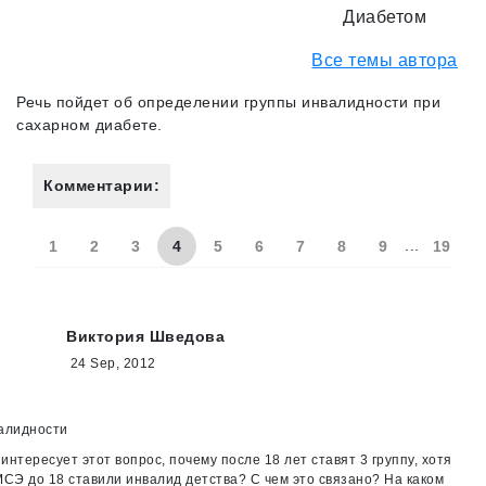
Диабетом
Все темы автора
Речь пойдет об определении группы инвалидности при
сахарном диабете.​
Комментарии:
...
1
2
3
4
5
6
7
8
9
19
Виктория Шведова
24 Sep, 2012
валидности
интересует этот вопрос, почему после 18 лет ставят 3 группу, хотя
МСЭ до 18 ставили инвалид детства? С чем это связано? На каком