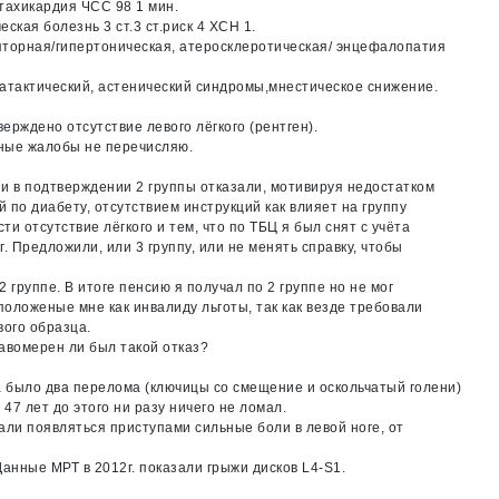
тахикардия ЧСС 98 1 мин.
еская болезнь 3 ст.3 ст.риск 4 ХСН 1.
торная/гипертоническая, атеросклеротическая/ энцефалопатия
атактический, астенический синдромы,мнестическое снижение.
ерждено отсутствие левого лёгкого (рентген).
ные жалобы не перечисляю.
и в подтверждении 2 группы отказали, мотивируя недостатком
 по диабету, отсутствием инструкций как влияет на группу
ти отсутствие лёгкого и тем, что по ТБЦ я был снят с учёта
г. Предложили, или 3 группу, или не менять справку, чтобы
2 группе. В итоге пенсию я получал по 2 группе но не мог
оложеные мне как инвалиду льготы, так как везде требовали
вого образца.
авомерен ли был такой отказ?
а было два перелома (ключицы со смещение и оскольчатый голени)
 47 лет до этого ни разу ничего не ломал.
али появляться приступами сильные боли в левой ноге, от
Данные МРТ в 2012г. показали грыжи дисков L4-S1.