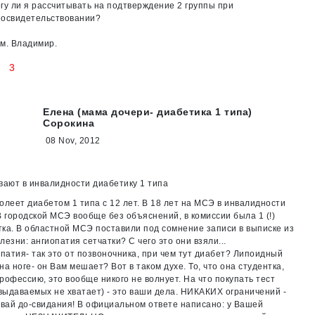
гу ли я рассчитывать на подтверждение 2 группы при
 освидетельствовании?
м. Владимир.
3
Елена (мама дочери- диабетика 1 типа)
Сорокина
08 Nov, 2012
вают в инвалидности диабетику 1 типа
олеет диабетом 1 типа с 12 лет. В 18 лет на МСЭ в инвалидности
В городской МСЭ вообще без объяснений, в комиссии была 1 (!)
ка. В областной МСЭ поставили под сомнение записи в выписке из
лезни: ангиопатия сетчатки? С чего это они взяли...
атия- так это от позвоночника, при чем тут диабет? Липоидный
на ноге- он Вам мешает? Вот в таком духе. То, что она студентка,
рофессию, это вообще никого не волнует. На что покупать тест
 выдаваемых не хватает) - это ваши дела. НИКАКИХ ограничений -
авай до-свидания! В официальном ответе написано: у Вашей