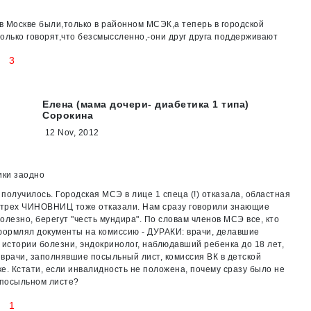
 в Москве были,только в районном МСЭК,а теперь в городской
олько говорят,что безсмыссленно,-они друг друга поддерживают
3
Елена (мама дочери- диабетика 1 типа)
Сорокина
12 Nov, 2012
ики заодно
и получилось. Городская МСЭ в лице 1 спеца (!) отказала, областная
е трех ЧИНОВНИЦ тоже отказали. Нам сразу говорили знающие
олезно, берегут "честь мундира". По словам членов МСЭ все, кто
формлял документы на комиссию - ДУРАКИ: врачи, делавшие
 истории болезни, эндокринолог, наблюдавший ребенка до 18 лет,
врачи, заполнявшие посыльный лист, комиссия ВК в детской
е. Кстати, если инвалидность не положена, почему сразу было не
 посыльном листе?
1