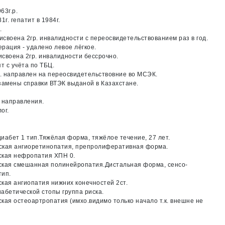
63г.р.
1г. гепатит в 1984г.
.
рисвоена 2гр. инвалидности с переосвидетельствованием раз в год.
перация - удалено левое лёгкое.
рисвоена 2гр. инвалидности бессрочно.
ят с учёта по ТБЦ.
у. направлен на переосвидетельствовние во МСЭК.
замены справки ВТЭК выданой в Казахстане.
 направления.
ог.
иабет 1 тип.Тяжёлая форма, тяжёлое течение, 27 лет.
ская ангиоретинопатия, препролиферативная форма.
ская нефропатия ХПН 0.
ская смешанная полинейропатия.Дистальная форма, сенсо-
тип.
кая ангиопатия нижних конечностей 2ст.
абетической стопы группа риска.
кая остеоартропатия (имхо.видимо только начало т.к. внешне не