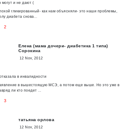
 могут и не дают (
лохой гликированный- как нам объясняли- это наши проблемы,
олу диабета снова...
2
Елена (мама дочери- диабетика 1 типа)
Сорокина
12 Nov, 2012
отказала в инвалидности
аявление в вышестоящую МСЭ, а потом еще выше. Но это уже в
вряд ли кто поедет ...
3
татьяна орлова
12 Nov, 2012