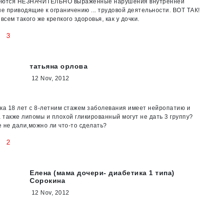
еются НЕЗНАЧИТЕЛЬНО выраженные нарушения внутренней
не приводящие к ограничению ... трудовой деятельности. ВОТ ТАК!
всем такого же крепкого здоровья, как у дочки.
3
татьяна орлова
12 Nov, 2012
ка 18 лет с 8-летним стажем заболевания имеет нейропатию и
а также липомы и плохой гликированный могут не дать 3 группу?
 не дали,можно ли что-то сделать?
2
Елена (мама дочери- диабетика 1 типа)
Сорокина
12 Nov, 2012