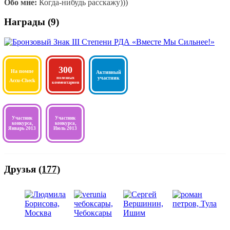
Обо мне:
Когда-нибудь расскажу)))
Награды (9)
Отмечен
300
На помпе
Активный
за
Консультант
участник
полезных
Accu-Check
заслуги
комментариев
Мне
Участник
Участник
помог
конкурса,
конкурса,
Январь 2013
Июль 2013
Артем
Друзья
(177)